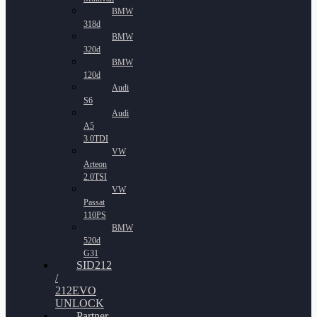
BMW
318d
BMW
320d
BMW
120d
Audi
S6
Audi
A5
3.0TDI
VW
Arteon
2.0TSI
VW
Passat
110PS
BMW
520d
G31
SID212
/
212EVO
UNLOCK
Partner