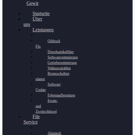
Gewinnspiel
Startseite
Über
uns
Leistungen
Oildruck
FIx
Dieselpartikelfilter
Softwareoptimierung
Getriebeoptimierung
Walnussstrahlen
Bremsscheiben
planen
Software
Update
Felgenaufbereitung
Ersatz-
und
Zweitschlüssel
File
Service
Alientech