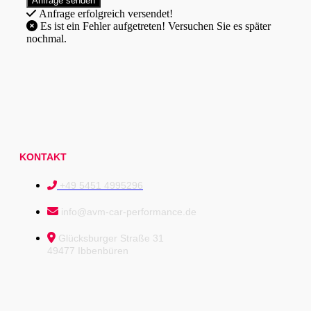
Anfrage erfolgreich versendet!
Es ist ein Fehler aufgetreten! Versuchen Sie es später
nochmal.
KONTAKT
+49 5451 4995296
info@avm-car-performance.de
Glücksburger Straße 31
49477 Ibbenbüren