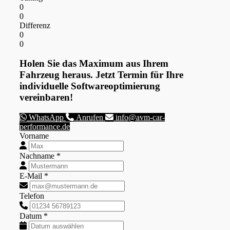
0
0
Differenz
0
0
Holen Sie das Maximum aus Ihrem
Fahrzeug heraus. Jetzt Termin für Ihre
individuelle Softwareoptimierung
vereinbaren!
WhatsApp
Anrufen
info@avm-car-
performance.de
Vorname
Nachname *
E-Mail *
Telefon
Datum *