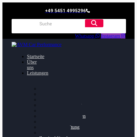
+49 5451 4995296
Whatsapp
Instagram
Startseite
Über
uns
Leistungen
Oildruck FIx
Dieselpartikelfilter
Softwareoptimierung
Getriebeoptimierung
Walnussstrahlen
Bremsscheiben planen
Software Update
Felgenaufbereitung
Ersatz- und