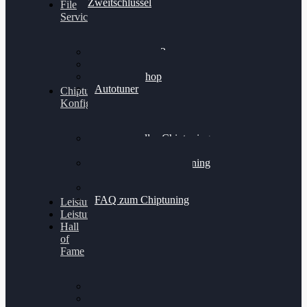
Zweitschlüssel
File
Service
Alientech Kess3
Powergate 4
Alientech Shop
Autotuner
Chiptuning
Konfigurator
Professionelles Chiptuning
für PKWs
Professionelles Chiptuning
für Traktoren & LKW
Softwareoptimierung
FAQ zum Chiptuning
Leistungsmessung
Leistungsprüfstand
Hall
of
Fame
VW Golf 6 GTI
Cupra Formentor