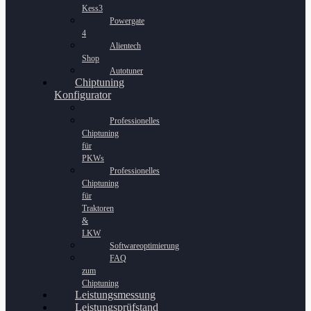
Kess3
Powergate
4
Alientech
Shop
Autotuner
Chiptuning
Konfigurator
Professionelles
Chiptuning
für
PKWs
Professionelles
Chiptuning
für
Traktoren
&
LKW
Softwareoptimierung
FAQ
zum
Chiptuning
Leistungsmessung
Leistungsprüfstand