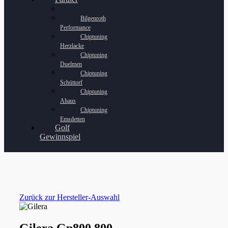
Bilgenroth
Performance
Chiptuning
Herzlacke
Chiptuning
Duelmen
Chiptuning
Schüttorf
Chiptuning
Ahaus
Chiptuning
Emsdetten
Golf
Gewinnspiel
Zurück zur Hersteller-Auswahl
Gilera Gp800 800