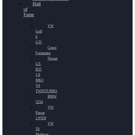
Hall
of
Fame
VW
Golf
6
GTI
Cupra
Formentor
Nissan
GT-
R35
3.8
MK3
V6
TWINTURBO
BMW
525d
VW
Passat
2.0TDI
VW
T6
Multivan