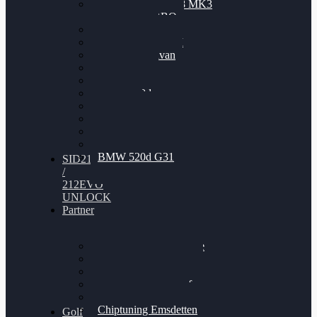
Nissan GT-R35 3.8 MK3
V6 TWINTURBO
BMW 525d
VW Passat 2.0TDI
VW T6 Multivan
BMW 318d
BMW 320d
BMW 120d
Audi S6
Audi A5 3.0TDI
VW Arteon 2.0TSI
VW Passat 110PS
BMW 520d G31
SID212
/
212EVO
UNLOCK
Partner
Bilgenroth Performance
Chiptuning Herzlacke
Chiptuning Duelmen
Chiptuning Schüttorf
Chiptuning Ahaus
Chiptuning Emsdetten
Golf