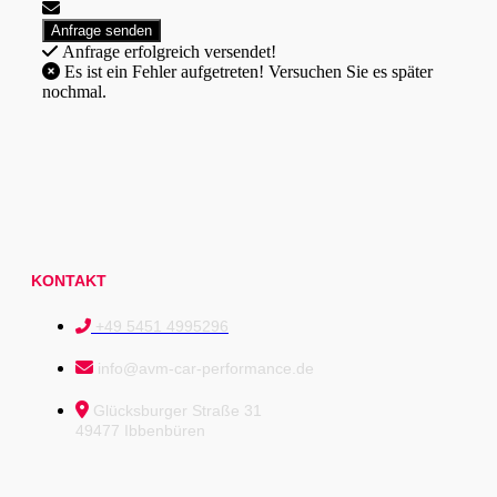
Anfrage erfolgreich versendet!
Es ist ein Fehler aufgetreten! Versuchen Sie es später
nochmal.
KONTAKT
+49 5451 4995296
info@avm-car-performance.de
Glücksburger Straße 31
49477 Ibbenbüren