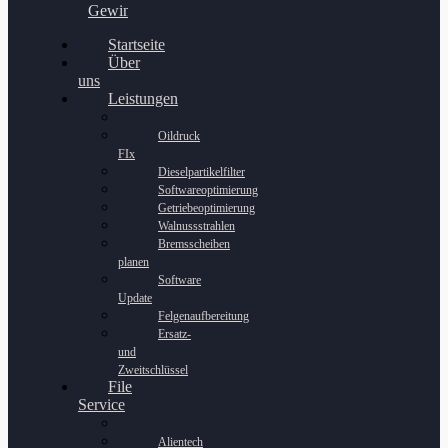
Gewinnspiel
Startseite
Über
uns
Leistungen
Oildruck
FIx
Dieselpartikelfilter
Softwareoptimierung
Getriebeoptimierung
Walnussstrahlen
Bremsscheiben
planen
Software
Update
Felgenaufbereitung
Ersatz-
und
Zweitschlüssel
File
Service
Alientech