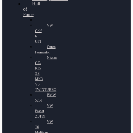
Hall
of
Fame
VW
Golf
6
GTI
Cupra
Formentor
Nissan
GT-
R35
3.8
MK3
V6
TWINTURBO
BMW
525d
VW
Passat
2.0TDI
VW
T6
Multivan