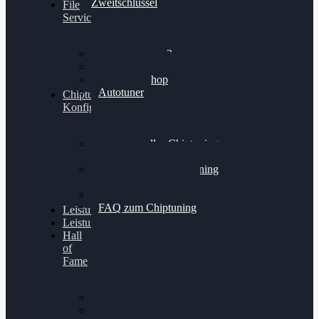
Zweitschlüssel
File
Service
Alientech Kess3
Powergate 4
Alientech Shop
Autotuner
Chiptuning
Konfigurator
Professionelles Chiptuning
für PKWs
Professionelles Chiptuning
für Traktoren & LKW
Softwareoptimierung
FAQ zum Chiptuning
Leistungsmessung
Leistungsprüfstand
Hall
of
Fame
VW Golf 6 GTI
Cupra Formentor