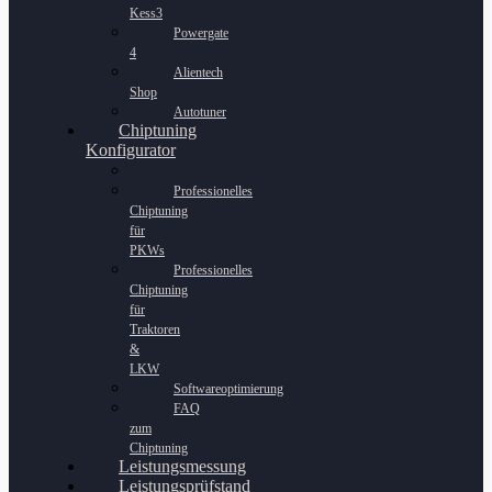
Kess3
Powergate
4
Alientech
Shop
Autotuner
Chiptuning
Konfigurator
Professionelles
Chiptuning
für
PKWs
Professionelles
Chiptuning
für
Traktoren
&
LKW
Softwareoptimierung
FAQ
zum
Chiptuning
Leistungsmessung
Leistungsprüfstand