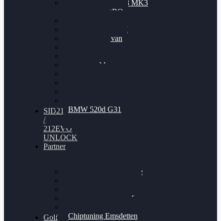
Nissan GT-R35 3.8 MK3
V6 TWINTURBO
BMW 525d
VW Passat 2.0TDI
VW T6 Multivan
BMW 318d
BMW 320d
BMW 120d
Audi S6
Audi A5 3.0TDI
VW Arteon 2.0TSI
VW Passat 110PS
BMW 520d G31
SID212
/
212EVO
UNLOCK
Partner
Bilgenroth Performance
Chiptuning Herzlacke
Chiptuning Duelmen
Chiptuning Schüttorf
Chiptuning Ahaus
Chiptuning Emsdetten
Golf