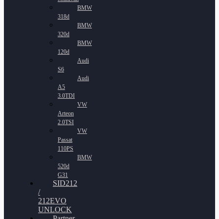
BMW
318d
BMW
320d
BMW
120d
Audi
S6
Audi
A5
3.0TDI
VW
Arteon
2.0TSI
VW
Passat
110PS
BMW
520d
G31
SID212
/
212EVO
UNLOCK
Partner