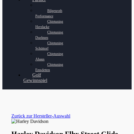
Bilgenroth
Performance
Chiptuning
Herzlacke
Chiptuning
Duelmen
Chiptuning
Schüttorf
Chiptuning
Ahaus
Chiptuning
Emsdetten
Golf
Gewinnspiel
Zurück zur Hersteller-Auswahl
Harley Davidson Flhx Street Glide