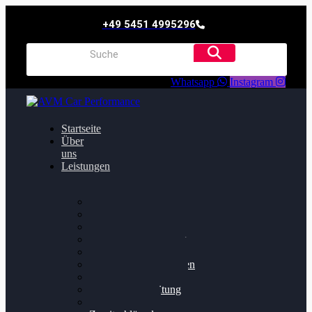
+49 5451 4995296
Whatsapp
Instagram
Startseite
Über
uns
Leistungen
Oildruck FIx
Dieselpartikelfilter
Softwareoptimierung
Getriebeoptimierung
Walnussstrahlen
Bremsscheiben planen
Software Update
Felgenaufbereitung
Ersatz- und