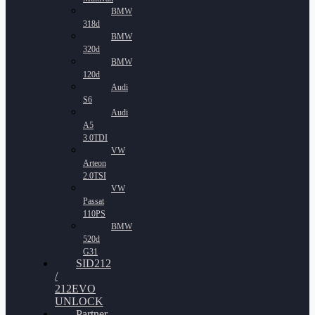
BMW
318d
BMW
320d
BMW
120d
Audi
S6
Audi
A5
3.0TDI
VW
Arteon
2.0TSI
VW
Passat
110PS
BMW
520d
G31
SID212
/
212EVO
UNLOCK
Partner