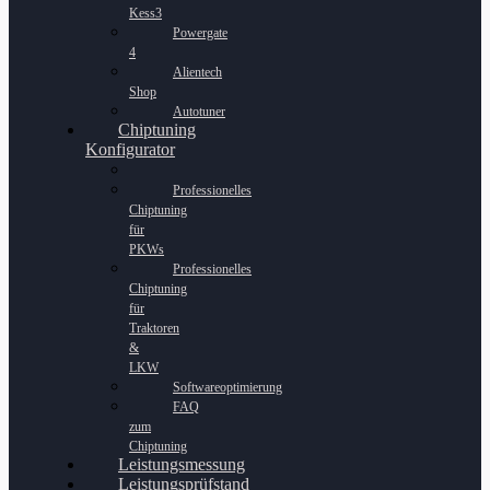
Kess3
Powergate
4
Alientech
Shop
Autotuner
Chiptuning
Konfigurator
Professionelles
Chiptuning
für
PKWs
Professionelles
Chiptuning
für
Traktoren
&
LKW
Softwareoptimierung
FAQ
zum
Chiptuning
Leistungsmessung
Leistungsprüfstand