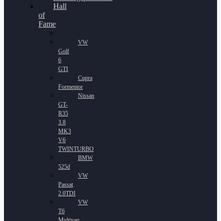
Hall
of
Fame
VW
Golf
6
GTI
Cupra
Formentor
Nissan
GT-
R35
3.8
MK3
V6
TWINTURBO
BMW
525d
VW
Passat
2.0TDI
VW
T6
Multivan