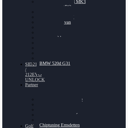
Nissan GT-R35 3.8 MK3
V6 TWINTURBO
BMW 525d
VW Passat 2.0TDI
VW T6 Multivan
BMW 318d
BMW 320d
BMW 120d
Audi S6
Audi A5 3.0TDI
VW Arteon 2.0TSI
VW Passat 110PS
BMW 520d G31
SID212
/
212EVO
UNLOCK
Partner
Bilgenroth Performance
Chiptuning Herzlacke
Chiptuning Duelmen
Chiptuning Schüttorf
Chiptuning Ahaus
Chiptuning Emsdetten
Golf