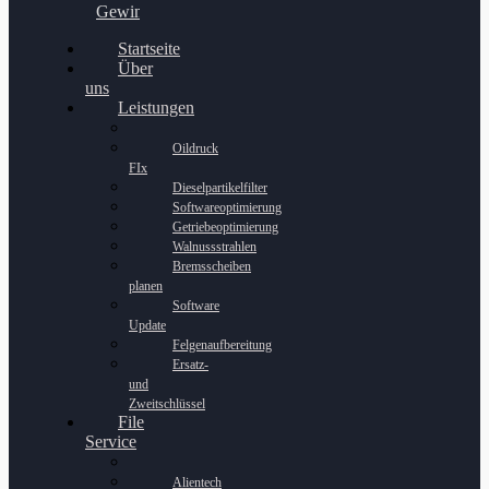
Gewinnspiel
Startseite
Über
uns
Leistungen
Oildruck
FIx
Dieselpartikelfilter
Softwareoptimierung
Getriebeoptimierung
Walnussstrahlen
Bremsscheiben
planen
Software
Update
Felgenaufbereitung
Ersatz-
und
Zweitschlüssel
File
Service
Alientech