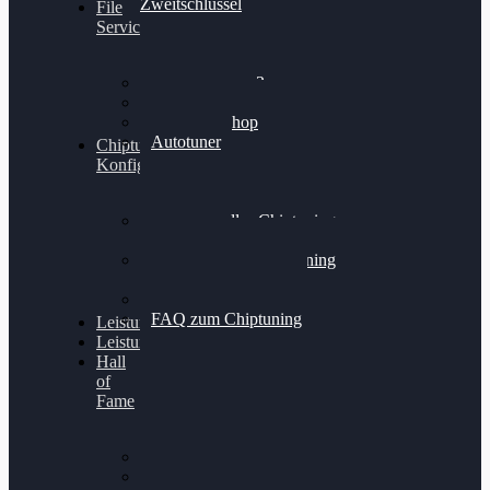
Zweitschlüssel
File
Service
Alientech Kess3
Powergate 4
Alientech Shop
Autotuner
Chiptuning
Konfigurator
Professionelles Chiptuning
für PKWs
Professionelles Chiptuning
für Traktoren & LKW
Softwareoptimierung
FAQ zum Chiptuning
Leistungsmessung
Leistungsprüfstand
Hall
of
Fame
VW Golf 6 GTI
Cupra Formentor