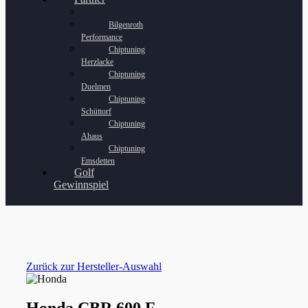
Bilgenroth
Performance
Chiptuning
Herzlacke
Chiptuning
Duelmen
Chiptuning
Schüttorf
Chiptuning
Ahaus
Chiptuning
Emsdetten
Golf
Gewinnspiel
Zurück zur Hersteller-Auswahl
Honda CBR 600 F