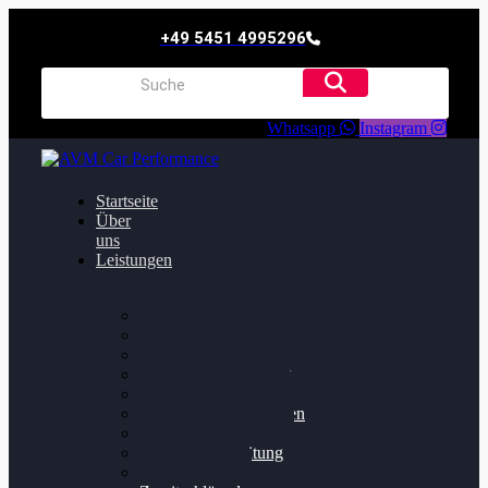
+49 5451 4995296
Whatsapp
Instagram
Startseite
Über
uns
Leistungen
Oildruck FIx
Dieselpartikelfilter
Softwareoptimierung
Getriebeoptimierung
Walnussstrahlen
Bremsscheiben planen
Software Update
Felgenaufbereitung
Ersatz- und