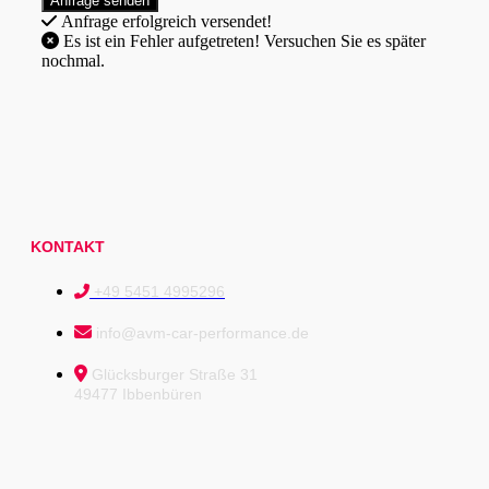
Anfrage erfolgreich versendet!
Es ist ein Fehler aufgetreten! Versuchen Sie es später
nochmal.
KONTAKT
+49 5451 4995296
info@avm-car-performance.de
Glücksburger Straße 31
49477 Ibbenbüren