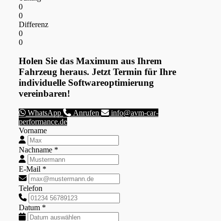
0
0
Differenz
0
0
Holen Sie das Maximum aus Ihrem
Fahrzeug heraus. Jetzt Termin für Ihre
individuelle Softwareoptimierung
vereinbaren!
WhatsApp
Anrufen
info@avm-car-
performance.de
Vorname
Nachname *
E-Mail *
Telefon
Datum *