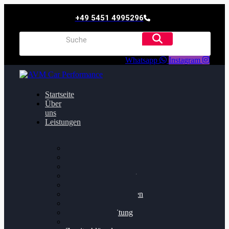
+49 5451 4995296
Whatsapp
Instagram
Startseite
Über
uns
Leistungen
Oildruck FIx
Dieselpartikelfilter
Softwareoptimierung
Getriebeoptimierung
Walnussstrahlen
Bremsscheiben planen
Software Update
Felgenaufbereitung
Ersatz- und