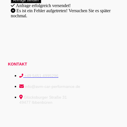
Anfrage erfolgreich versendet!
Es ist ein Fehler aufgetreten! Versuchen Sie es später
nochmal.
KONTAKT
+49 5451 4995296
info@avm-car-performance.de
Glücksburger Straße 31
49477 Ibbenbüren