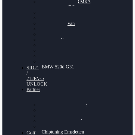
Nissan GT-R35 3.8 MK3
V6 TWINTURBO
BMW 525d
VW Passat 2.0TDI
VW T6 Multivan
BMW 318d
BMW 320d
BMW 120d
Audi S6
Audi A5 3.0TDI
VW Arteon 2.0TSI
VW Passat 110PS
BMW 520d G31
SID212
/
212EVO
UNLOCK
Partner
Bilgenroth Performance
Chiptuning Herzlacke
Chiptuning Duelmen
Chiptuning Schüttorf
Chiptuning Ahaus
Chiptuning Emsdetten
Golf