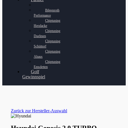
Bilgenroth
Performance
Chiptuning
Herzlacke
Chiptuning
Duelmen
Chiptuning
Schüttorf
Chiptuning
Ahaus
Chiptuning
Emsdetten
Golf
Gewinnspiel
Zurück zur Hersteller-Auswahl
Hyundai Genesis 2.0 TURBO