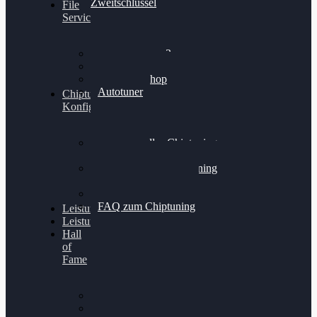
Zweitschlüssel
File
Service
Alientech Kess3
Powergate 4
Alientech Shop
Autotuner
Chiptuning
Konfigurator
Professionelles Chiptuning
für PKWs
Professionelles Chiptuning
für Traktoren & LKW
Softwareoptimierung
FAQ zum Chiptuning
Leistungsmessung
Leistungsprüfstand
Hall
of
Fame
VW Golf 6 GTI
Cupra Formentor