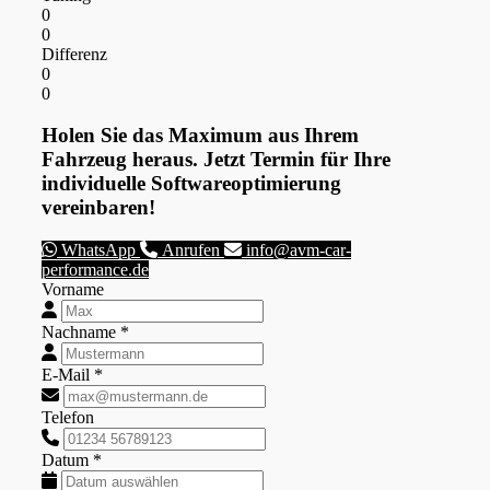
0
0
Differenz
0
0
Holen Sie das Maximum aus Ihrem
Fahrzeug heraus. Jetzt Termin für Ihre
individuelle Softwareoptimierung
vereinbaren!
WhatsApp
Anrufen
info@avm-car-
performance.de
Vorname
Nachname *
E-Mail *
Telefon
Datum *