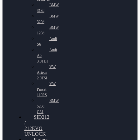
BMW
318d
BMW
320d
BMW
120d
Audi
S6
Audi
A5
3.0TDI
VW
Arteon
2.0TSI
VW
Passat
110PS
BMW
520d
G31
SID212
/
212EVO
UNLOCK
Partner