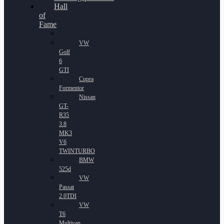
Hall
of
Fame
VW
Golf
6
GTI
Cupra
Formentor
Nissan
GT-
R35
3.8
MK3
V6
TWINTURBO
BMW
525d
VW
Passat
2.0TDI
VW
T6
Multivan