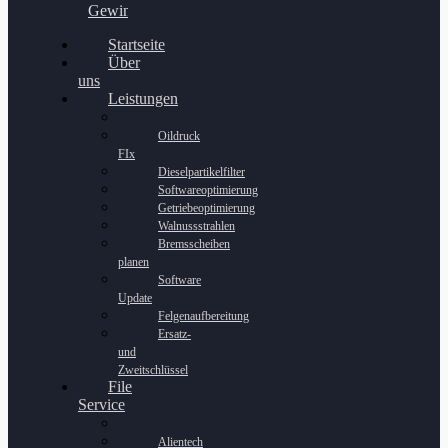
Gewinnspiel
Startseite
Über
uns
Leistungen
Oildruck
FIx
Dieselpartikelfilter
Softwareoptimierung
Getriebeoptimierung
Walnussstrahlen
Bremsscheiben
planen
Software
Update
Felgenaufbereitung
Ersatz-
und
Zweitschlüssel
File
Service
Alientech