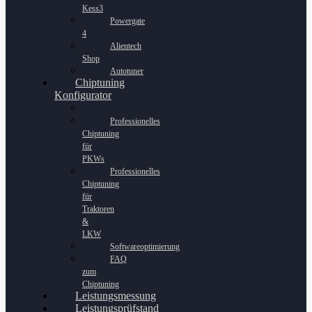
Kess3
Powergate
4
Alientech
Shop
Autotuner
Chiptuning
Konfigurator
Professionelles
Chiptuning
für
PKWs
Professionelles
Chiptuning
für
Traktoren
&
LKW
Softwareoptimierung
FAQ
zum
Chiptuning
Leistungsmessung
Leistungsprüfstand