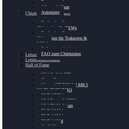
Powergate 4
Alientech Shop
Autotuner
Chiptuning Konfigurator
Professionelles
Chiptuning für PKWs
Professionelles
Chiptuning für Traktoren &
LKW
Softwareoptimierung
FAQ zum Chiptuning
Leistungsmessung
Leistungsprüfstand
Hall of Fame
VW Golf 6 GTI
Cupra Formentor
Nissan GT-R35 3.8 MK3
V6 TWINTURBO
BMW 525d
VW Passat 2.0TDI
VW T6 Multivan
BMW 318d
BMW 320d
BMW 120d
Audi S6