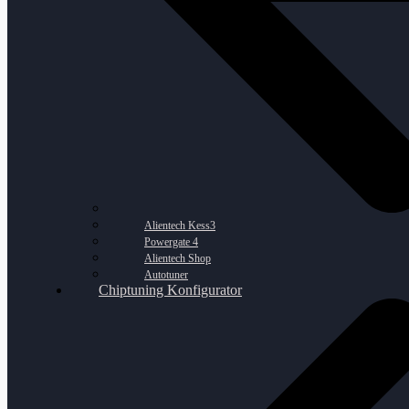
Alientech Kess3
Powergate 4
Alientech Shop
Autotuner
Chiptuning Konfigurator