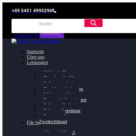
+49 5451 4995296
Whatsapp
Instagram
Startseite
Über uns
Leistungen
Oildruck FIx
Dieselpartikelfilter
Softwareoptimierung
Getriebeoptimierung
Walnussstrahlen
Bremsscheiben planen
Software Update
Felgenaufbereitung
Ersatz- und
Zweitschlüssel
File Service
Alientech Kess3