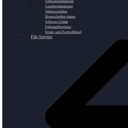
Softwareoptimierung
Getriebeoptimierung
Walnussstrahlen
Bremsscheiben planen
Software Update
Felgenaufbereitung
Ersatz- und Zweitschlüssel
File Service