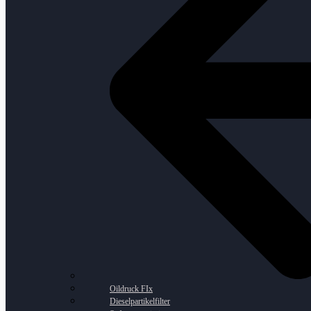
Oildruck FIx
Dieselpartikelfilter