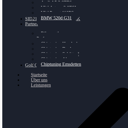
Audi A5 3.0TDI
VW Arteon 2.0TSI
VW Passat 110PS
BMW 520d G31
SID212 / 212EVO UNLOCK
Partner
Bilgenroth
Performance
Chiptuning Herzlacke
Chiptuning Duelmen
Chiptuning Schüttorf
Chiptuning Ahaus
Chiptuning Emsdetten
Golf Gewinnspiel
Startseite
Über uns
Leistungen