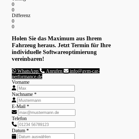
0
0
Differenz
0
0
Holen Sie das Maximum aus Ihrem
Fahrzeug heraus. Jetzt Termin für Ihre
individuelle Softwareoptimierung
vereinbaren!
WhatsApp
Anrufen
info@avm-car-
performance.de
Vorname
Nachname *
E-Mail *
Telefon
Datum *