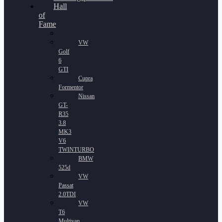
Hall
of
Fame
VW
Golf
6
GTI
Cupra
Formentor
Nissan
GT-
R35
3.8
MK3
V6
TWINTURBO
BMW
525d
VW
Passat
2.0TDI
VW
T6
Multivan