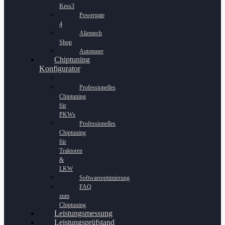
Kess3
Powergate
4
Alientech
Shop
Autotuner
Chiptuning
Konfigurator
Professionelles
Chiptuning
für
PKWs
Professionelles
Chiptuning
für
Traktoren
&
LKW
Softwareoptimierung
FAQ
zum
Chiptuning
Leistungsmessung
Leistungsprüfstand