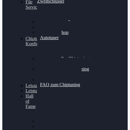
Zweitschlüssel
File
Service
Alientech Kess3
Powergate 4
Alientech Shop
Autotuner
Chiptuning
Konfigurator
Professionelles Chiptuning
für PKWs
Professionelles Chiptuning
für Traktoren & LKW
Softwareoptimierung
FAQ zum Chiptuning
Leistungsmessung
Leistungsprüfstand
Hall
of
Fame
VW Golf 6 GTI
Cupra Formentor