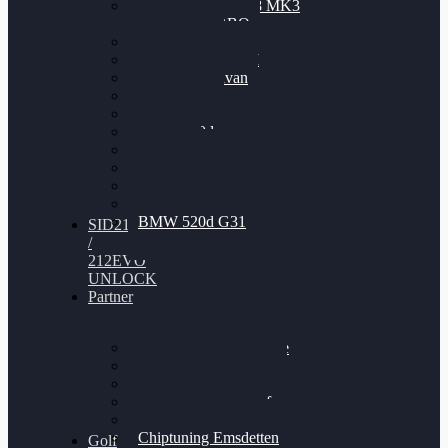
Nissan GT-R35 3.8 MK3
V6 TWINTURBO
BMW 525d
VW Passat 2.0TDI
VW T6 Multivan
BMW 318d
BMW 320d
BMW 120d
Audi S6
Audi A5 3.0TDI
VW Arteon 2.0TSI
VW Passat 110PS
BMW 520d G31
SID212
/
212EVO
UNLOCK
Partner
Bilgenroth Performance
Chiptuning Herzlacke
Chiptuning Duelmen
Chiptuning Schüttorf
Chiptuning Ahaus
Chiptuning Emsdetten
Golf