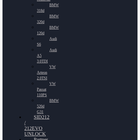
BMW
318d
BMW
320d
BMW
120d
Audi
S6
Audi
A5
3.0TDI
VW
Arteon
2.0TSI
VW
Passat
110PS
BMW
520d
G31
SID212
/
212EVO
UNLOCK
Partner