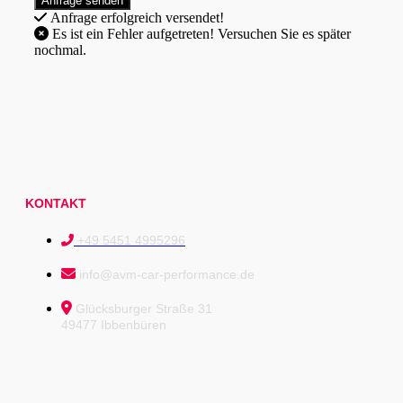
Anfrage erfolgreich versendet!
Es ist ein Fehler aufgetreten! Versuchen Sie es später
nochmal.
KONTAKT
+49 5451 4995296
info@avm-car-performance.de
Glücksburger Straße 31
49477 Ibbenbüren