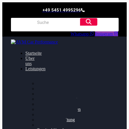
+49 5451 4995296
Whatsapp
Instagram
Startseite
Über
uns
Leistungen
Oildruck FIx
Dieselpartikelfilter
Softwareoptimierung
Getriebeoptimierung
Walnussstrahlen
Bremsscheiben planen
Software Update
Felgenaufbereitung
Ersatz- und