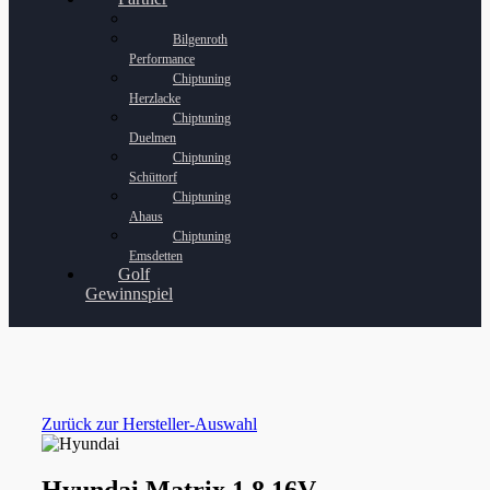
Bilgenroth
Performance
Chiptuning
Herzlacke
Chiptuning
Duelmen
Chiptuning
Schüttorf
Chiptuning
Ahaus
Chiptuning
Emsdetten
Golf
Gewinnspiel
Zurück zur Hersteller-Auswahl
Hyundai Matrix 1.8 16V