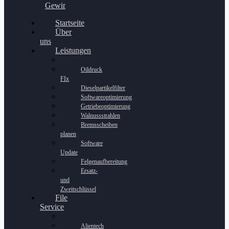
Gewinnspiel
Startseite
Über
uns
Leistungen
Oildruck
FIx
Dieselpartikelfilter
Softwareoptimierung
Getriebeoptimierung
Walnussstrahlen
Bremsscheiben
planen
Software
Update
Felgenaufbereitung
Ersatz-
und
Zweitschlüssel
File
Service
Alientech