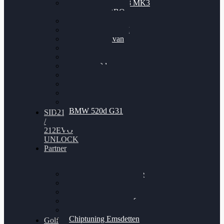
Nissan GT-R35 3.8 MK3
V6 TWINTURBO
BMW 525d
VW Passat 2.0TDI
VW T6 Multivan
BMW 318d
BMW 320d
BMW 120d
Audi S6
Audi A5 3.0TDI
VW Arteon 2.0TSI
VW Passat 110PS
BMW 520d G31
SID212
/
212EVO
UNLOCK
Partner
Bilgenroth Performance
Chiptuning Herzlacke
Chiptuning Duelmen
Chiptuning Schüttorf
Chiptuning Ahaus
Chiptuning Emsdetten
Golf