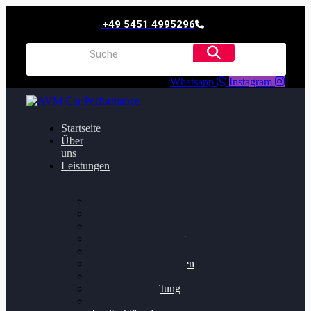
+49 5451 4995296
Whatsapp
Instagram
Startseite
Über
uns
Leistungen
Oildruck FIx
Dieselpartikelfilter
Softwareoptimierung
Getriebeoptimierung
Walnussstrahlen
Bremsscheiben planen
Software Update
Felgenaufbereitung
Ersatz- und