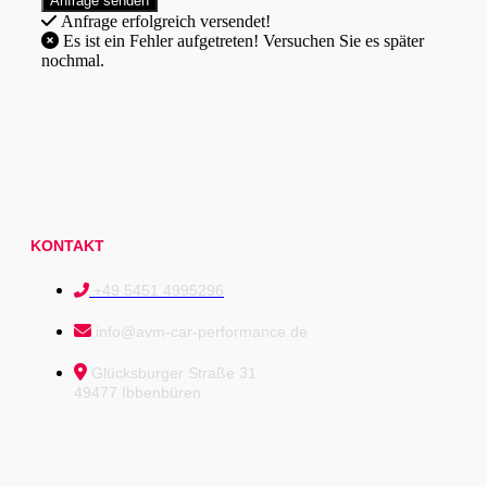
Anfrage erfolgreich versendet!
Es ist ein Fehler aufgetreten! Versuchen Sie es später
nochmal.
KONTAKT
+49 5451 4995296
info@avm-car-performance.de
Glücksburger Straße 31
49477 Ibbenbüren