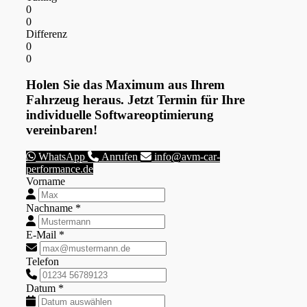
0
0
Differenz
0
0
Holen Sie das Maximum aus Ihrem
Fahrzeug heraus. Jetzt Termin für Ihre
individuelle Softwareoptimierung
vereinbaren!
WhatsApp
Anrufen
info@avm-car-
performance.de
Vorname
Nachname *
E-Mail *
Telefon
Datum *