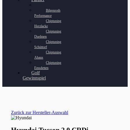
Bilgenroth
Performance
Chiptuning
Herzlacke
Chiptuning
Duelmen
Chiptuning
Schüttorf
Chiptuning
Ahaus
Chiptuning
Emsdetten
Golf
Gewinnspiel
Zurück zur Hersteller-Auswahl
Hyundai Tucson 2.0 CRDi