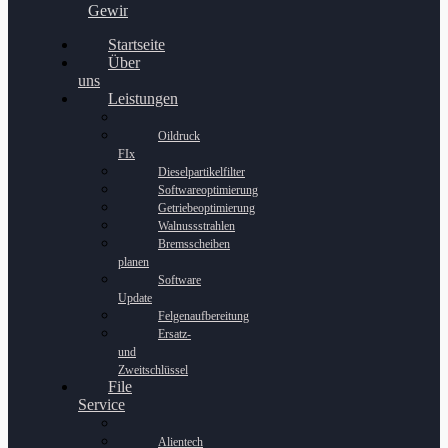
Gewinnspiel
Startseite
Über
uns
Leistungen
Oildruck
FIx
Dieselpartikelfilter
Softwareoptimierung
Getriebeoptimierung
Walnussstrahlen
Bremsscheiben
planen
Software
Update
Felgenaufbereitung
Ersatz-
und
Zweitschlüssel
File
Service
Alientech