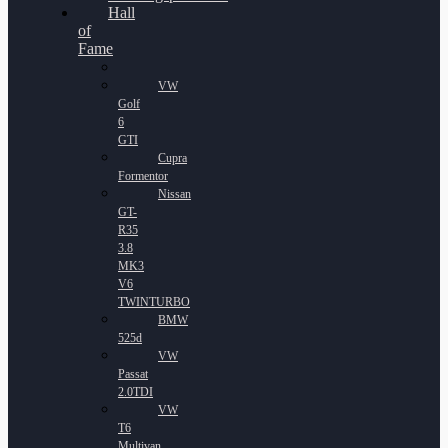
Hall
of
Fame
VW
Golf
6
GTI
Cupra
Formentor
Nissan
GT-
R35
3.8
MK3
V6
TWINTURBO
BMW
525d
VW
Passat
2.0TDI
VW
T6
Multivan