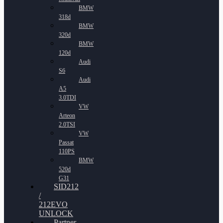
BMW
318d
BMW
320d
BMW
120d
Audi
S6
Audi
A5
3.0TDI
VW
Arteon
2.0TSI
VW
Passat
110PS
BMW
520d
G31
SID212
/
212EVO
UNLOCK
Partner