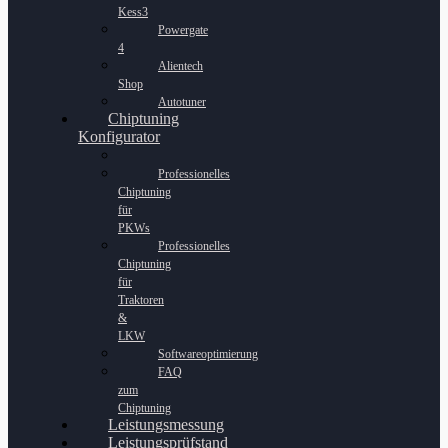
Kess3
Powergate
4
Alientech
Shop
Autotuner
Chiptuning
Konfigurator
Professionelles
Chiptuning
für
PKWs
Professionelles
Chiptuning
für
Traktoren
&
LKW
Softwareoptimierung
FAQ
zum
Chiptuning
Leistungsmessung
Leistungsprüfstand