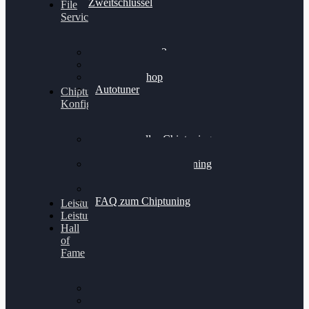
Zweitschlüssel
File
Service
Alientech Kess3
Powergate 4
Alientech Shop
Autotuner
Chiptuning
Konfigurator
Professionelles Chiptuning
für PKWs
Professionelles Chiptuning
für Traktoren & LKW
Softwareoptimierung
FAQ zum Chiptuning
Leistungsmessung
Leistungsprüfstand
Hall
of
Fame
VW Golf 6 GTI
Cupra Formentor