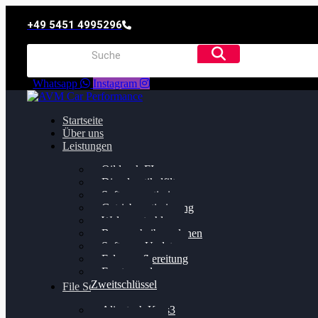
+49 5451 4995296
Whatsapp
Instagram
Startseite
Über uns
Leistungen
Oildruck FIx
Dieselpartikelfilter
Softwareoptimierung
Getriebeoptimierung
Walnussstrahlen
Bremsscheiben planen
Software Update
Felgenaufbereitung
Ersatz- und
Zweitschlüssel
File Service
Alientech Kess3