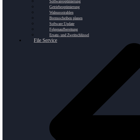
Softwareoptimierung
Getriebeoptimierung
Walnussstrahlen
Bremsscheiben planen
Software Update
Felgenaufbereitung
Ersatz- und Zweitschlüssel
File Service