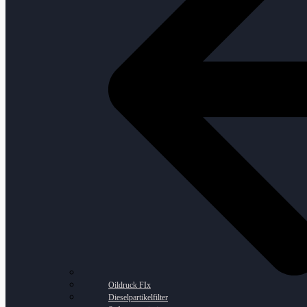
Oildruck FIx
Dieselpartikelfilter