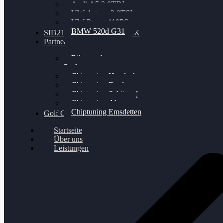
Audi A5 3.0TDI
VW Arteon 2.0TSI
VW Passat 110PS
BMW 520d G31
SID212 / 212EVO UNLOCK
Partner
Bilgenroth
Performance
Chiptuning Herzlacke
Chiptuning Duelmen
Chiptuning Schüttorf
Chiptuning Ahaus
Chiptuning Emsdetten
Golf Gewinnspiel
Startseite
Über uns
Leistungen