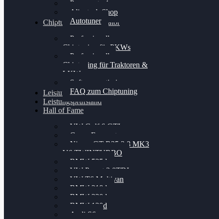
Powergate 4
Alientech Shop
Autotuner
Chiptuning Konfigurator
Professionelles
Chiptuning für PKWs
Professionelles
Chiptuning für Traktoren &
LKW
Softwareoptimierung
FAQ zum Chiptuning
Leistungsmessung
Leistungsprüfstand
Hall of Fame
VW Golf 6 GTI
Cupra Formentor
Nissan GT-R35 3.8 MK3
V6 TWINTURBO
BMW 525d
VW Passat 2.0TDI
VW T6 Multivan
BMW 318d
BMW 320d
BMW 120d
Audi S6