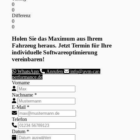
0
0
Differenz
0
0
Holen Sie das Maximum aus Ihrem
Fahrzeug heraus. Jetzt Termin für Ihre
individuelle Softwareoptimierung
vereinbaren!
WhatsApp
Anrufen
info@avm-car-
performance.de
Vorname
Nachname *
E-Mail *
Telefon
Datum *