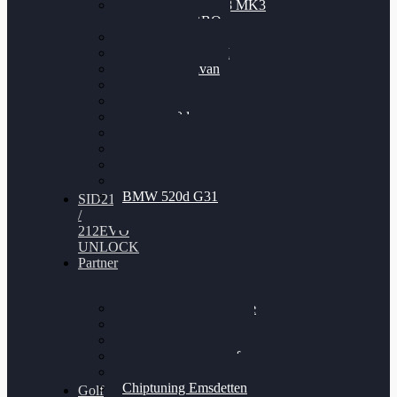
Nissan GT-R35 3.8 MK3
V6 TWINTURBO
BMW 525d
VW Passat 2.0TDI
VW T6 Multivan
BMW 318d
BMW 320d
BMW 120d
Audi S6
Audi A5 3.0TDI
VW Arteon 2.0TSI
VW Passat 110PS
BMW 520d G31
SID212
/
212EVO
UNLOCK
Partner
Bilgenroth Performance
Chiptuning Herzlacke
Chiptuning Duelmen
Chiptuning Schüttorf
Chiptuning Ahaus
Chiptuning Emsdetten
Golf