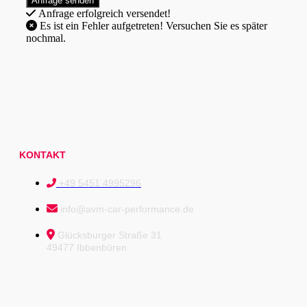
Anfrage erfolgreich versendet!
Es ist ein Fehler aufgetreten! Versuchen Sie es später
nochmal.
KONTAKT
+49 5451 4995296
info@avm-car-performance.de
Glücksburger Straße 31
49477 Ibbenbüren