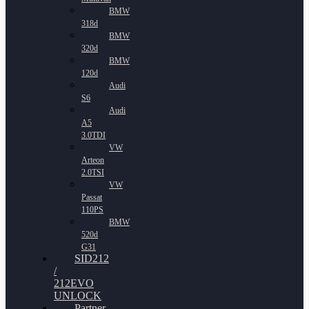
BMW
318d
BMW
320d
BMW
120d
Audi
S6
Audi
A5
3.0TDI
VW
Arteon
2.0TSI
VW
Passat
110PS
BMW
520d
G31
SID212
/
212EVO
UNLOCK
Partner