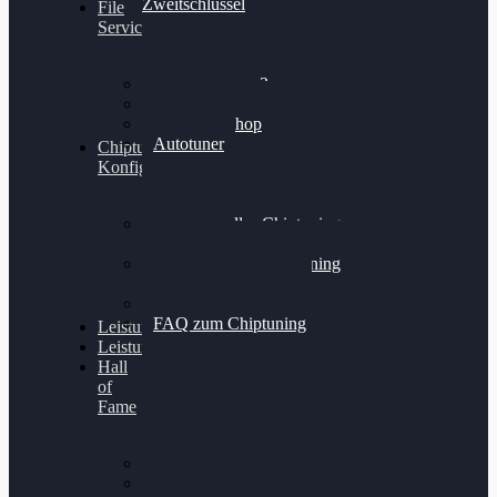
Zweitschlüssel
File
Service
Alientech Kess3
Powergate 4
Alientech Shop
Autotuner
Chiptuning
Konfigurator
Professionelles Chiptuning
für PKWs
Professionelles Chiptuning
für Traktoren & LKW
Softwareoptimierung
FAQ zum Chiptuning
Leistungsmessung
Leistungsprüfstand
Hall
of
Fame
VW Golf 6 GTI
Cupra Formentor