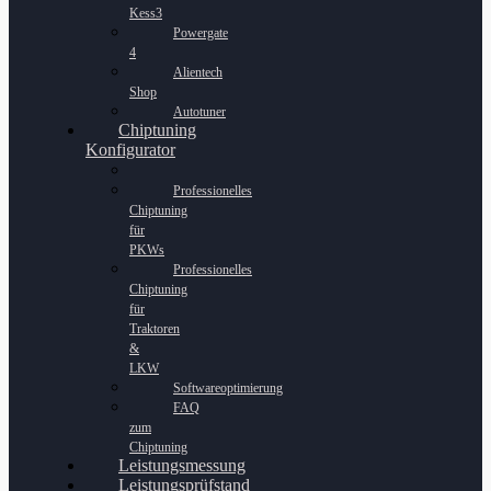
Kess3
Powergate
4
Alientech
Shop
Autotuner
Chiptuning
Konfigurator
Professionelles
Chiptuning
für
PKWs
Professionelles
Chiptuning
für
Traktoren
&
LKW
Softwareoptimierung
FAQ
zum
Chiptuning
Leistungsmessung
Leistungsprüfstand