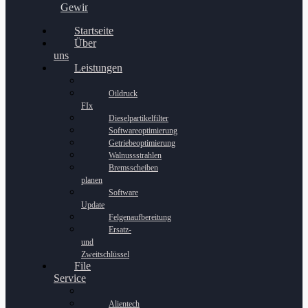
Gewinnspiel
Startseite
Über
uns
Leistungen
Oildruck
FIx
Dieselpartikelfilter
Softwareoptimierung
Getriebeoptimierung
Walnussstrahlen
Bremsscheiben
planen
Software
Update
Felgenaufbereitung
Ersatz-
und
Zweitschlüssel
File
Service
Alientech