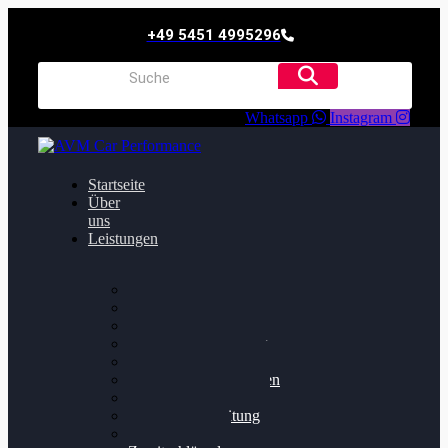
+49 5451 4995296
Whatsapp
Instagram
Startseite
Über
uns
Leistungen
Oildruck FIx
Dieselpartikelfilter
Softwareoptimierung
Getriebeoptimierung
Walnussstrahlen
Bremsscheiben planen
Software Update
Felgenaufbereitung
Ersatz- und