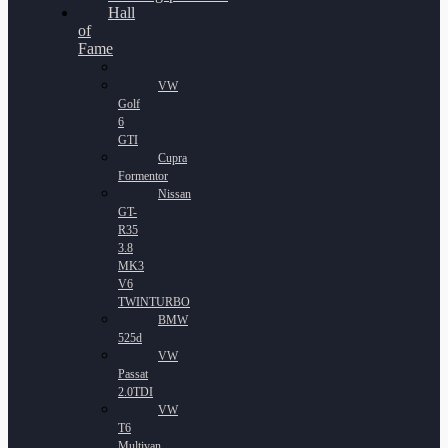
Hall
of
Fame
VW
Golf
6
GTI
Cupra
Formentor
Nissan
GT-
R35
3.8
MK3
V6
TWINTURBO
BMW
525d
VW
Passat
2.0TDI
VW
T6
Multivan