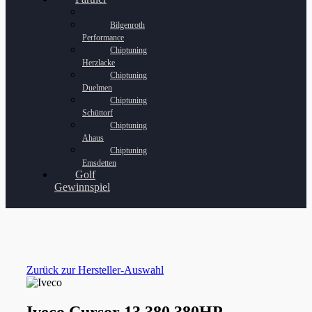
Bilgenroth
Performance
Chiptuning
Herzlacke
Chiptuning
Duelmen
Chiptuning
Schüttorf
Chiptuning
Ahaus
Chiptuning
Emsdetten
Golf
Gewinnspiel
Zurück zur Hersteller-Auswahl
Iveco Cursor 13 380 380HP