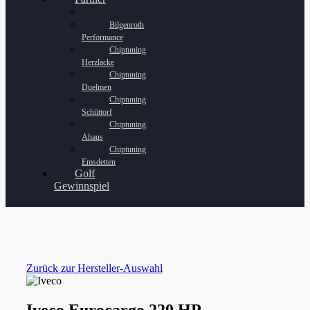
Bilgenroth
Performance
Chiptuning
Herzlacke
Chiptuning
Duelmen
Chiptuning
Schüttorf
Chiptuning
Ahaus
Chiptuning
Emsdetten
Golf
Gewinnspiel
Zurück zur Hersteller-Auswahl
Iveco Eurocargo 220 HP