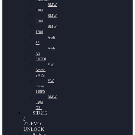
BMW
318d
BMW
320d
BMW
120d
Audi
S6
Audi
A5
3.0TDI
VW
Arteon
2.0TSI
VW
Passat
110PS
BMW
520d
G31
SID212
/
212EVO
UNLOCK
Partner