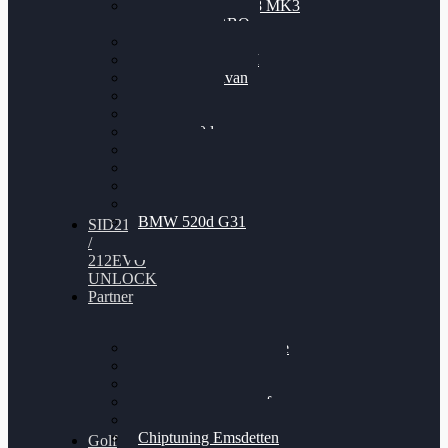
Nissan GT-R35 3.8 MK3
V6 TWINTURBO
BMW 525d
VW Passat 2.0TDI
VW T6 Multivan
BMW 318d
BMW 320d
BMW 120d
Audi S6
Audi A5 3.0TDI
VW Arteon 2.0TSI
VW Passat 110PS
BMW 520d G31
SID212
/
212EVO
UNLOCK
Partner
Bilgenroth Performance
Chiptuning Herzlacke
Chiptuning Duelmen
Chiptuning Schüttorf
Chiptuning Ahaus
Chiptuning Emsdetten
Golf