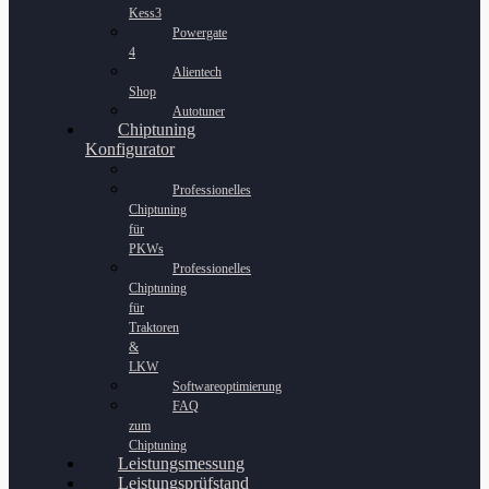
Kess3
Powergate
4
Alientech
Shop
Autotuner
Chiptuning
Konfigurator
Professionelles
Chiptuning
für
PKWs
Professionelles
Chiptuning
für
Traktoren
&
LKW
Softwareoptimierung
FAQ
zum
Chiptuning
Leistungsmessung
Leistungsprüfstand