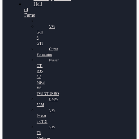
Hall
of
Fame
VW
Golf
6
GTI
Cupra
Formentor
Nissan
GT-
R35
3.8
MK3
V6
TWINTURBO
BMW
525d
VW
Passat
2.0TDI
VW
T6
Multivan