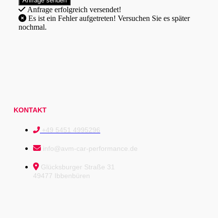
Anfrage erfolgreich versendet!
Es ist ein Fehler aufgetreten! Versuchen Sie es später
nochmal.
KONTAKT
+49 5451 4995296
info@avm-car-performance.de
Glücksburger Straße 31
49477 Ibbenbüren