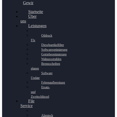
Gewinnspiel
Startseite
Über
uns
Leistungen
Oildruck
FIx
Dieselpartikelfilter
Softwareoptimierung
Getriebeoptimierung
Walnussstrahlen
Bremsscheiben
planen
Software
Update
Felgenaufbereitung
Ersatz-
und
Zweitschlüssel
File
Service
Alientech