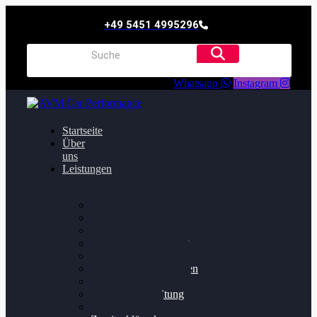
+49 5451 4995296
Whatsapp
Instagram
Startseite
Über
uns
Leistungen
Oildruck FIx
Dieselpartikelfilter
Softwareoptimierung
Getriebeoptimierung
Walnussstrahlen
Bremsscheiben planen
Software Update
Felgenaufbereitung
Ersatz- und