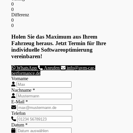
0
0
Differenz
0
0
Holen Sie das Maximum aus Ihrem
Fahrzeug heraus. Jetzt Termin für Ihre
individuelle Softwareoptimierung
vereinbaren!
WhatsApp
Anrufen
info@avm-car-
performance.de
Vorname
Nachname *
E-Mail *
Telefon
Datum *