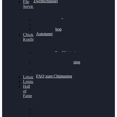
Zweitschlüssel
File
Service
Alientech Kess3
Powergate 4
Alientech Shop
Autotuner
Chiptuning
Konfigurator
Professionelles Chiptuning
für PKWs
Professionelles Chiptuning
für Traktoren & LKW
Softwareoptimierung
FAQ zum Chiptuning
Leistungsmessung
Leistungsprüfstand
Hall
of
Fame
VW Golf 6 GTI
Cupra Formentor