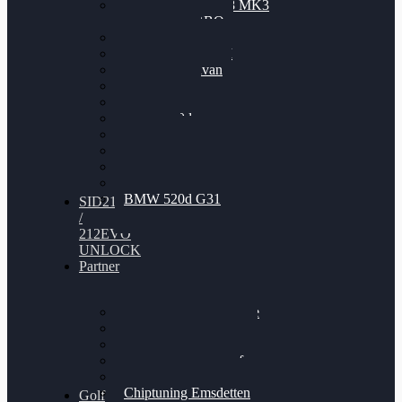
Nissan GT-R35 3.8 MK3
V6 TWINTURBO
BMW 525d
VW Passat 2.0TDI
VW T6 Multivan
BMW 318d
BMW 320d
BMW 120d
Audi S6
Audi A5 3.0TDI
VW Arteon 2.0TSI
VW Passat 110PS
BMW 520d G31
SID212
/
212EVO
UNLOCK
Partner
Bilgenroth Performance
Chiptuning Herzlacke
Chiptuning Duelmen
Chiptuning Schüttorf
Chiptuning Ahaus
Chiptuning Emsdetten
Golf