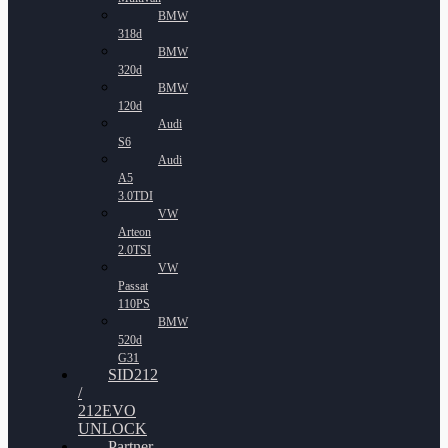
BMW
318d
BMW
320d
BMW
120d
Audi
S6
Audi
A5
3.0TDI
VW
Arteon
2.0TSI
VW
Passat
110PS
BMW
520d
G31
SID212
/
212EVO
UNLOCK
Partner