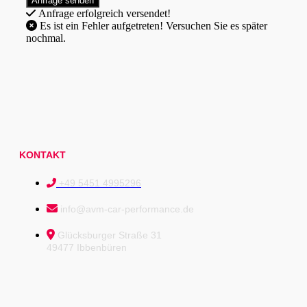
Anfrage erfolgreich versendet!
Es ist ein Fehler aufgetreten! Versuchen Sie es später
nochmal.
KONTAKT
+49 5451 4995296
info@avm-car-performance.de
Glücksburger Straße 31
49477 Ibbenbüren