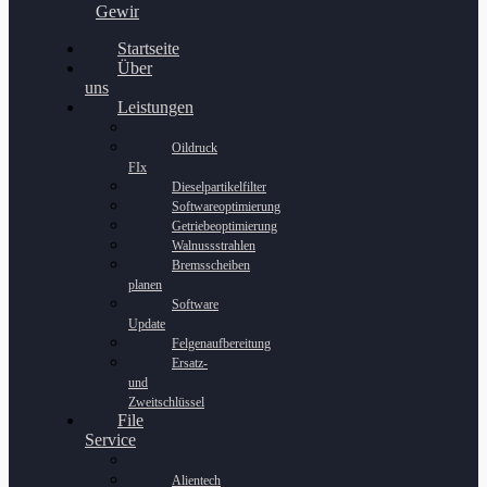
Gewinnspiel
Startseite
Über
uns
Leistungen
Oildruck
FIx
Dieselpartikelfilter
Softwareoptimierung
Getriebeoptimierung
Walnussstrahlen
Bremsscheiben
planen
Software
Update
Felgenaufbereitung
Ersatz-
und
Zweitschlüssel
File
Service
Alientech