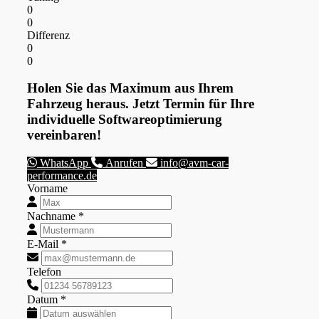
0
0
Differenz
0
0
Holen Sie das Maximum aus Ihrem
Fahrzeug heraus. Jetzt Termin für Ihre
individuelle Softwareoptimierung
vereinbaren!
WhatsApp
Anrufen
info@avm-car-
performance.de
Vorname
Nachname *
E-Mail *
Telefon
Datum *