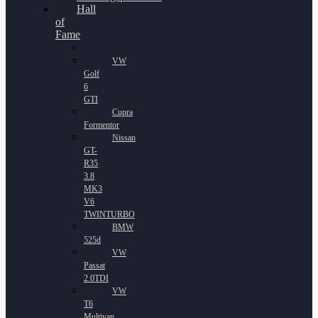
Hall
of
Fame
VW
Golf
6
GTI
Cupra
Formentor
Nissan
GT-
R35
3.8
MK3
V6
TWINTURBO
BMW
525d
VW
Passat
2.0TDI
VW
T6
Multivan