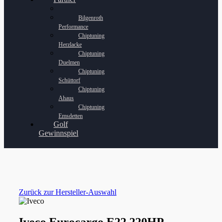
Bilgenroth
Performance
Chiptuning
Herzlacke
Chiptuning
Duelmen
Chiptuning
Schüttorf
Chiptuning
Ahaus
Chiptuning
Emsdetten
Golf
Gewinnspiel
Zurück zur Hersteller-Auswahl
Iveco Eurocargo E22 220HP