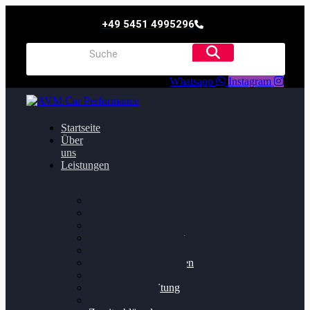
+49 5451 4995296
Whatsapp
Instagram
Startseite
Über
uns
Leistungen
Oildruck FIx
Dieselpartikelfilter
Softwareoptimierung
Getriebeoptimierung
Walnussstrahlen
Bremsscheiben planen
Software Update
Felgenaufbereitung
Ersatz- und