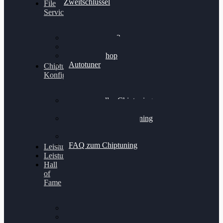
Zweitschlüssel
File
Service
Alientech Kess3
Powergate 4
Alientech Shop
Autotuner
Chiptuning
Konfigurator
Professionelles Chiptuning
für PKWs
Professionelles Chiptuning
für Traktoren & LKW
Softwareoptimierung
FAQ zum Chiptuning
Leistungsmessung
Leistungsprüfstand
Hall
of
Fame
VW Golf 6 GTI
Cupra Formentor