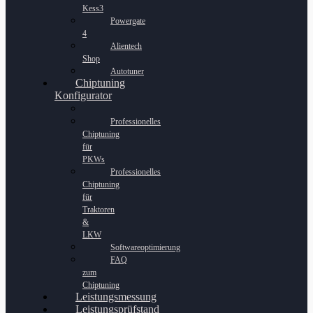
Kess3
Powergate
4
Alientech
Shop
Autotuner
Chiptuning
Konfigurator
Professionelles
Chiptuning
für
PKWs
Professionelles
Chiptuning
für
Traktoren
&
LKW
Softwareoptimierung
FAQ
zum
Chiptuning
Leistungsmessung
Leistungsprüfstand