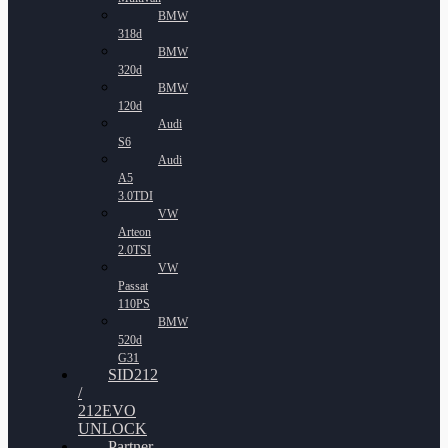
BMW
318d
BMW
320d
BMW
120d
Audi
S6
Audi
A5
3.0TDI
VW
Arteon
2.0TSI
VW
Passat
110PS
BMW
520d
G31
SID212
/
212EVO
UNLOCK
Partner