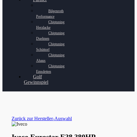
Bilgenroth
Performance
Chiptuning
Herzlacke
Chiptuning
Duelmen
Chiptuning
Schüttorf
Chiptuning
Ahaus
Chiptuning
Emsdetten
Golf
Gewinnspiel
Zurück zur Hersteller-Auswahl
Iveco Eurostar E38 380HP