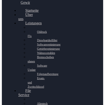
Gewinnspiel
Startseite
Über
uns
Leistungen
Oildruck
FIx
Dieselpartikelfilter
Softwareoptimierung
Getriebeoptimierung
Walnussstrahlen
Bremsscheiben
planen
Software
Update
Felgenaufbereitung
Ersatz-
und
Zweitschlüssel
File
Service
Alientech