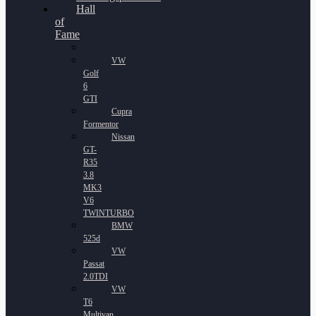
Hall
of
Fame
VW
Golf
6
GTI
Cupra
Formentor
Nissan
GT-
R35
3.8
MK3
V6
TWINTURBO
BMW
525d
VW
Passat
2.0TDI
VW
T6
Multivan