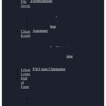
Zweitschlüssel
File
Service
Alientech Kess3
Powergate 4
Alientech Shop
Autotuner
Chiptuning
Konfigurator
Professionelles Chiptuning
für PKWs
Professionelles Chiptuning
für Traktoren & LKW
Softwareoptimierung
FAQ zum Chiptuning
Leistungsmessung
Leistungsprüfstand
Hall
of
Fame
VW Golf 6 GTI
Cupra Formentor