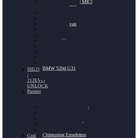
Nissan GT-R35 3.8 MK3
V6 TWINTURBO
BMW 525d
VW Passat 2.0TDI
VW T6 Multivan
BMW 318d
BMW 320d
BMW 120d
Audi S6
Audi A5 3.0TDI
VW Arteon 2.0TSI
VW Passat 110PS
BMW 520d G31
SID212
/
212EVO
UNLOCK
Partner
Bilgenroth Performance
Chiptuning Herzlacke
Chiptuning Duelmen
Chiptuning Schüttorf
Chiptuning Ahaus
Chiptuning Emsdetten
Golf