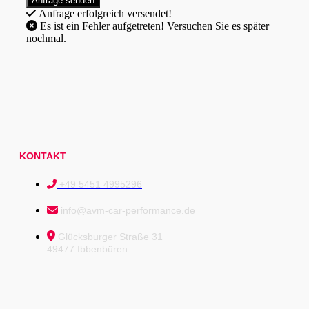
Anfrage erfolgreich versendet!
Es ist ein Fehler aufgetreten! Versuchen Sie es später
nochmal.
KONTAKT
+49 5451 4995296
info@avm-car-performance.de
Glücksburger Straße 31
49477 Ibbenbüren