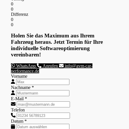
0
0
Differenz
0
0
Holen Sie das Maximum aus Ihrem
Fahrzeug heraus. Jetzt Termin für Ihre
individuelle Softwareoptimierung
vereinbaren!
WhatsApp
Anrufen
info@avm-car-
performance.de
Vorname
Nachname *
E-Mail *
Telefon
Datum *