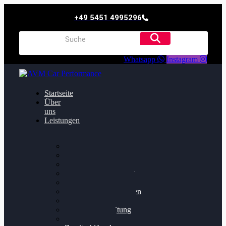
+49 5451 4995296
Whatsapp
Instagram
Startseite
Über
uns
Leistungen
Oildruck FIx
Dieselpartikelfilter
Softwareoptimierung
Getriebeoptimierung
Walnussstrahlen
Bremsscheiben planen
Software Update
Felgenaufbereitung
Ersatz- und