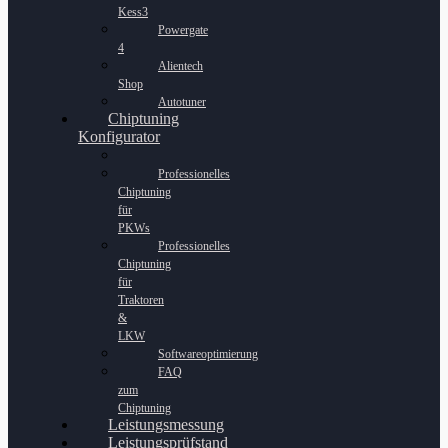
Kess3
Powergate
4
Alientech
Shop
Autotuner
Chiptuning
Konfigurator
Professionelles
Chiptuning
für
PKWs
Professionelles
Chiptuning
für
Traktoren
&
LKW
Softwareoptimierung
FAQ
zum
Chiptuning
Leistungsmessung
Leistungsprüfstand