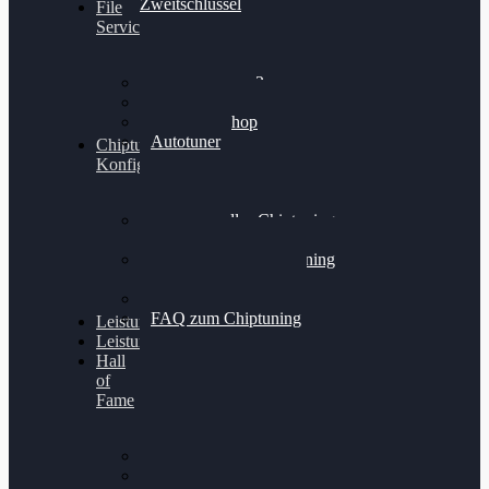
Zweitschlüssel
File
Service
Alientech Kess3
Powergate 4
Alientech Shop
Autotuner
Chiptuning
Konfigurator
Professionelles Chiptuning
für PKWs
Professionelles Chiptuning
für Traktoren & LKW
Softwareoptimierung
FAQ zum Chiptuning
Leistungsmessung
Leistungsprüfstand
Hall
of
Fame
VW Golf 6 GTI
Cupra Formentor