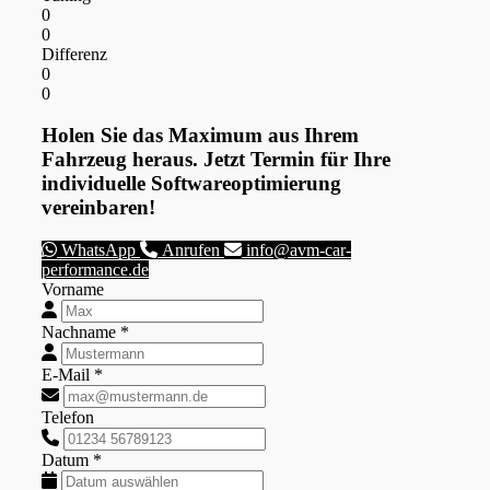
0
0
Differenz
0
0
Holen Sie das Maximum aus Ihrem
Fahrzeug heraus. Jetzt Termin für Ihre
individuelle Softwareoptimierung
vereinbaren!
WhatsApp
Anrufen
info@avm-car-
performance.de
Vorname
Nachname *
E-Mail *
Telefon
Datum *