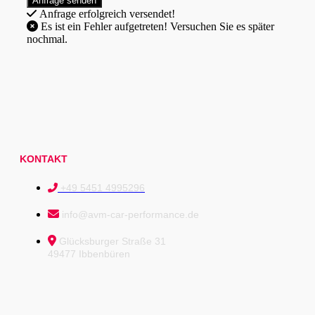
Anfrage erfolgreich versendet!
Es ist ein Fehler aufgetreten! Versuchen Sie es später
nochmal.
KONTAKT
+49 5451 4995296
info@avm-car-performance.de
Glücksburger Straße 31
49477 Ibbenbüren