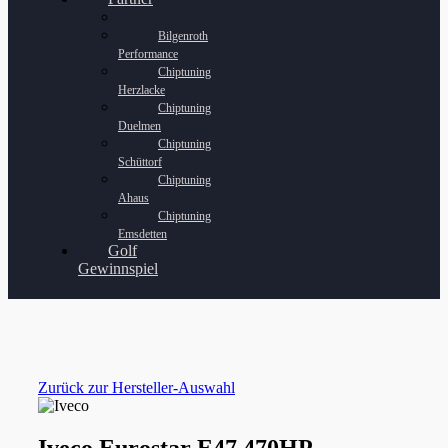
Bilgenroth
Performance
Chiptuning
Herzlacke
Chiptuning
Duelmen
Chiptuning
Schüttorf
Chiptuning
Ahaus
Chiptuning
Emsdetten
Golf
Gewinnspiel
Zurück zur Hersteller-Auswahl
Iveco Eurostar E47 470HP