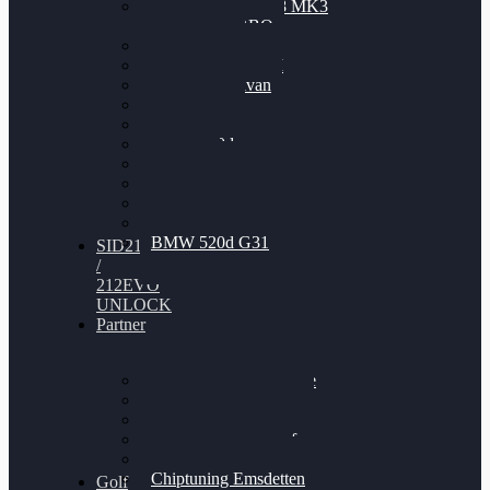
Nissan GT-R35 3.8 MK3
V6 TWINTURBO
BMW 525d
VW Passat 2.0TDI
VW T6 Multivan
BMW 318d
BMW 320d
BMW 120d
Audi S6
Audi A5 3.0TDI
VW Arteon 2.0TSI
VW Passat 110PS
BMW 520d G31
SID212
/
212EVO
UNLOCK
Partner
Bilgenroth Performance
Chiptuning Herzlacke
Chiptuning Duelmen
Chiptuning Schüttorf
Chiptuning Ahaus
Chiptuning Emsdetten
Golf