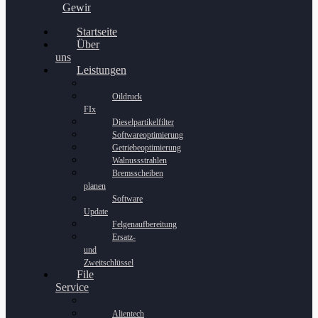
Gewinnspiel
Startseite
Über
uns
Leistungen
Oildruck
FIx
Dieselpartikelfilter
Softwareoptimierung
Getriebeoptimierung
Walnussstrahlen
Bremsscheiben
planen
Software
Update
Felgenaufbereitung
Ersatz-
und
Zweitschlüssel
File
Service
Alientech