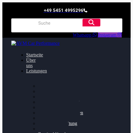
+49 5451 4995296
Whatsapp
Instagram
Startseite
Über
uns
Leistungen
Oildruck FIx
Dieselpartikelfilter
Softwareoptimierung
Getriebeoptimierung
Walnussstrahlen
Bremsscheiben planen
Software Update
Felgenaufbereitung
Ersatz- und