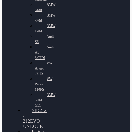
BMW
318d
BMW
320d
BMW
120d
Audi
S6
Audi
A5
3.0TDI
VW
Arteon
2.0TSI
VW
Passat
110PS
BMW
520d
G31
SID212
/
212EVO
UNLOCK
Partner