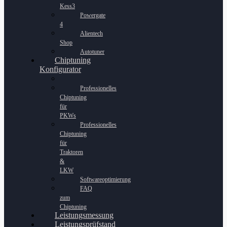
Kess3
Powergate
4
Alientech
Shop
Autotuner
Chiptuning
Konfigurator
Professionelles
Chiptuning
für
PKWs
Professionelles
Chiptuning
für
Traktoren
&
LKW
Softwareoptimierung
FAQ
zum
Chiptuning
Leistungsmessung
Leistungsprüfstand