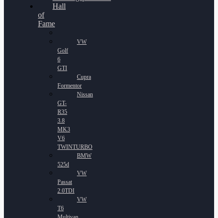
Hall
of
Fame
VW
Golf
6
GTI
Cupra
Formentor
Nissan
GT-
R35
3.8
MK3
V6
TWINTURBO
BMW
525d
VW
Passat
2.0TDI
VW
T6
Multivan