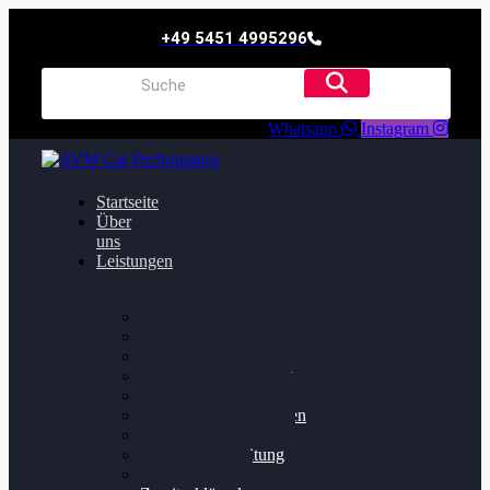
+49 5451 4995296
Whatsapp
Instagram
Startseite
Über
uns
Leistungen
Oildruck FIx
Dieselpartikelfilter
Softwareoptimierung
Getriebeoptimierung
Walnussstrahlen
Bremsscheiben planen
Software Update
Felgenaufbereitung
Ersatz- und