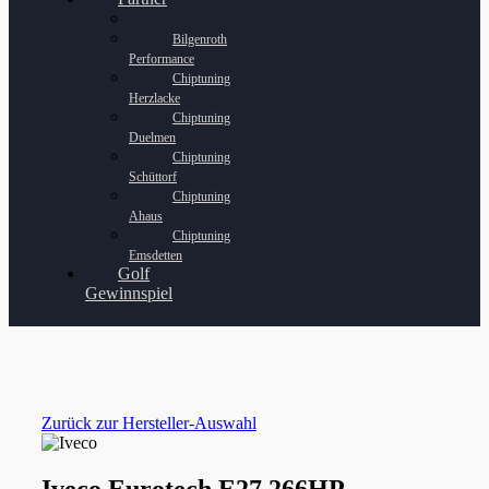
Bilgenroth
Performance
Chiptuning
Herzlacke
Chiptuning
Duelmen
Chiptuning
Schüttorf
Chiptuning
Ahaus
Chiptuning
Emsdetten
Golf
Gewinnspiel
Zurück zur Hersteller-Auswahl
Iveco Eurotech E27 266HP