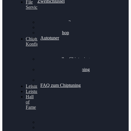
Zweitschlüssel
File
Service
Alientech Kess3
Powergate 4
Alientech Shop
Autotuner
Chiptuning
Konfigurator
Professionelles Chiptuning
für PKWs
Professionelles Chiptuning
für Traktoren & LKW
Softwareoptimierung
FAQ zum Chiptuning
Leistungsmessung
Leistungsprüfstand
Hall
of
Fame
VW Golf 6 GTI
Cupra Formentor