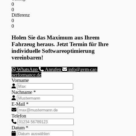
0
0
Differenz
0
0
Holen Sie das Maximum aus Ihrem
Fahrzeug heraus. Jetzt Termin für Ihre
individuelle Softwareoptimierung
vereinbaren!
WhatsApp
Anrufen
info@avm-car-
performance.de
Vorname
Nachname *
E-Mail *
Telefon
Datum *