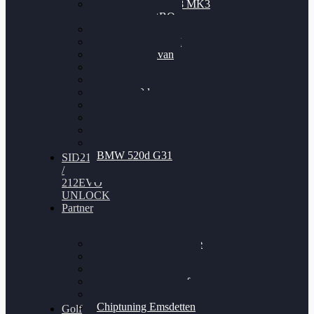
Nissan GT-R35 3.8 MK3
V6 TWINTURBO
BMW 525d
VW Passat 2.0TDI
VW T6 Multivan
BMW 318d
BMW 320d
BMW 120d
Audi S6
Audi A5 3.0TDI
VW Arteon 2.0TSI
VW Passat 110PS
BMW 520d G31
SID212
/
212EVO
UNLOCK
Partner
Bilgenroth Performance
Chiptuning Herzlacke
Chiptuning Duelmen
Chiptuning Schüttorf
Chiptuning Ahaus
Chiptuning Emsdetten
Golf