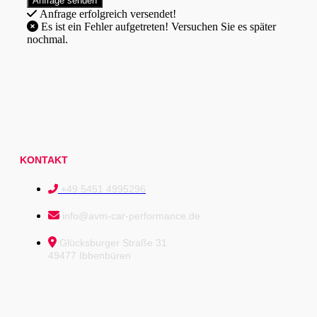
Anfrage erfolgreich versendet!
Es ist ein Fehler aufgetreten! Versuchen Sie es später
nochmal.
KONTAKT
+49 5451 4995296
info@avm-car-performance.de
Glücksburger Straße 31
49477 Ibbenbüren