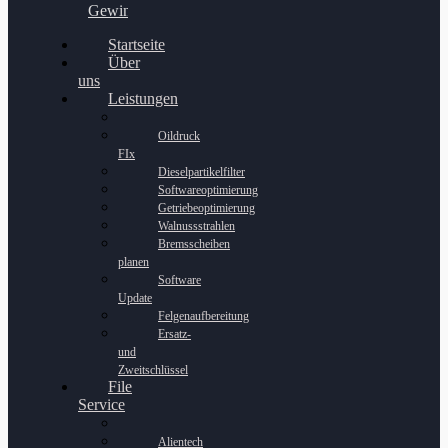
Gewinnspiel
Startseite
Über
uns
Leistungen
Oildruck
FIx
Dieselpartikelfilter
Softwareoptimierung
Getriebeoptimierung
Walnussstrahlen
Bremsscheiben
planen
Software
Update
Felgenaufbereitung
Ersatz-
und
Zweitschlüssel
File
Service
Alientech