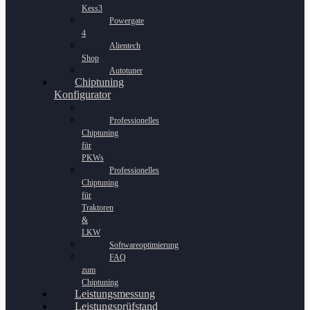
Kess3
Powergate
4
Alientech
Shop
Autotuner
Chiptuning
Konfigurator
Professionelles
Chiptuning
für
PKWs
Professionelles
Chiptuning
für
Traktoren
&
LKW
Softwareoptimierung
FAQ
zum
Chiptuning
Leistungsmessung
Leistungsprüfstand