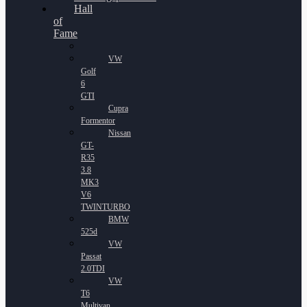
Hall
of
Fame
VW
Golf
6
GTI
Cupra
Formentor
Nissan
GT-
R35
3.8
MK3
V6
TWINTURBO
BMW
525d
VW
Passat
2.0TDI
VW
T6
Multivan