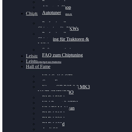
Powergate 4
Alientech Shop
Autotuner
Chiptuning Konfigurator
Professionelles
Chiptuning für PKWs
Professionelles
Chiptuning für Traktoren &
LKW
Softwareoptimierung
FAQ zum Chiptuning
Leistungsmessung
Leistungsprüfstand
Hall of Fame
VW Golf 6 GTI
Cupra Formentor
Nissan GT-R35 3.8 MK3
V6 TWINTURBO
BMW 525d
VW Passat 2.0TDI
VW T6 Multivan
BMW 318d
BMW 320d
BMW 120d
Audi S6