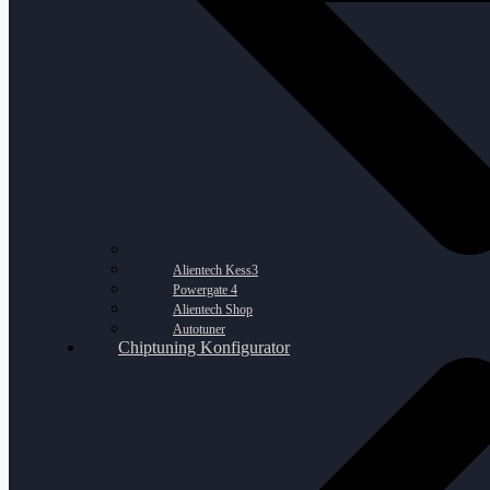
Alientech Kess3
Powergate 4
Alientech Shop
Autotuner
Chiptuning Konfigurator