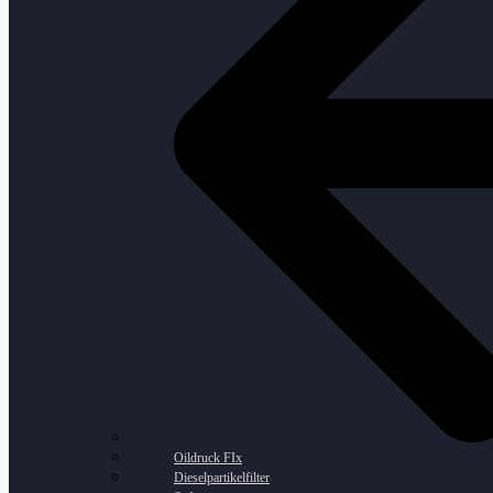
Oildruck FIx
Dieselpartikelfilter