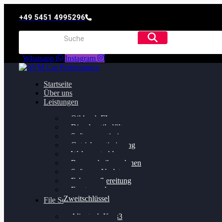
+49 5451 4995296
Whatsapp
Instagram
Startseite
Über uns
Leistungen
Oildruck FIx
Dieselpartikelfilter
Softwareoptimierung
Getriebeoptimierung
Walnussstrahlen
Bremsscheiben planen
Software Update
Felgenaufbereitung
Ersatz- und
Zweitschlüssel
File Service
Alientech Kess3