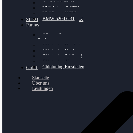
Audi A5 3.0TDI
VW Arteon 2.0TSI
VW Passat 110PS
BMW 520d G31
SID212 / 212EVO UNLOCK
Partner
Bilgenroth
Performance
Chiptuning Herzlacke
Chiptuning Duelmen
Chiptuning Schüttorf
Chiptuning Ahaus
Chiptuning Emsdetten
Golf Gewinnspiel
Startseite
Über uns
Leistungen