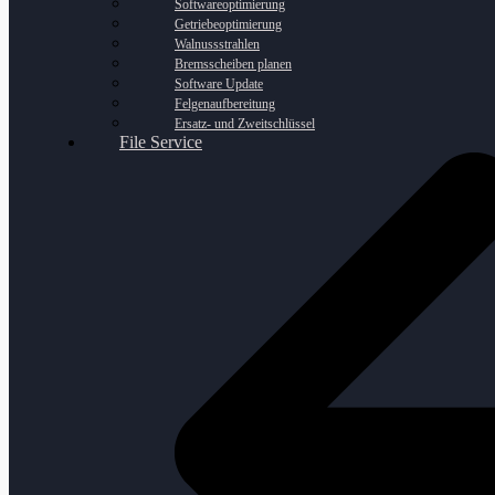
Softwareoptimierung
Getriebeoptimierung
Walnussstrahlen
Bremsscheiben planen
Software Update
Felgenaufbereitung
Ersatz- und Zweitschlüssel
File Service