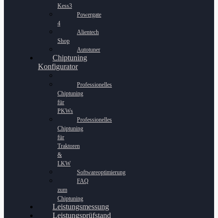
Kess3
Powergate
4
Alientech
Shop
Autotuner
Chiptuning
Konfigurator
Professionelles
Chiptuning
für
PKWs
Professionelles
Chiptuning
für
Traktoren
&
LKW
Softwareoptimierung
FAQ
zum
Chiptuning
Leistungsmessung
Leistungsprüfstand