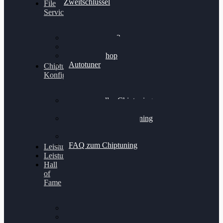
Zweitschlüssel
File
Service
Alientech Kess3
Powergate 4
Alientech Shop
Autotuner
Chiptuning
Konfigurator
Professionelles Chiptuning
für PKWs
Professionelles Chiptuning
für Traktoren & LKW
Softwareoptimierung
FAQ zum Chiptuning
Leistungsmessung
Leistungsprüfstand
Hall
of
Fame
VW Golf 6 GTI
Cupra Formentor