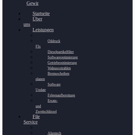
Gewinnspiel
Startseite
Über
uns
Leistungen
Oildruck
FIx
Dieselpartikelfilter
Softwareoptimierung
Getriebeoptimierung
Walnussstrahlen
Bremsscheiben
planen
Software
Update
Felgenaufbereitung
Ersatz-
und
Zweitschlüssel
File
Service
Alientech