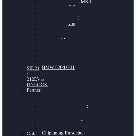
Nissan GT-R35 3.8 MK3
V6 TWINTURBO
BMW 525d
VW Passat 2.0TDI
VW T6 Multivan
BMW 318d
BMW 320d
BMW 120d
Audi S6
Audi A5 3.0TDI
VW Arteon 2.0TSI
VW Passat 110PS
BMW 520d G31
SID212
/
212EVO
UNLOCK
Partner
Bilgenroth Performance
Chiptuning Herzlacke
Chiptuning Duelmen
Chiptuning Schüttorf
Chiptuning Ahaus
Chiptuning Emsdetten
Golf