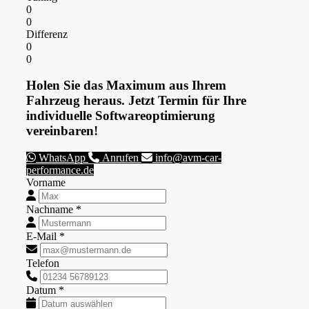
0
0
Differenz
0
0
Holen Sie das Maximum aus Ihrem
Fahrzeug heraus. Jetzt Termin für Ihre
individuelle Softwareoptimierung
vereinbaren!
WhatsApp
Anrufen
info@avm-car-
performance.de
Vorname
Nachname *
E-Mail *
Telefon
Datum *