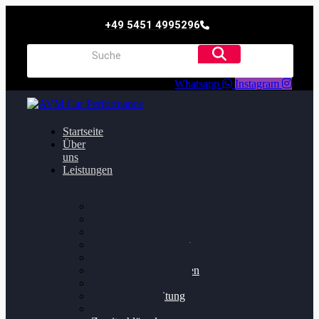
+49 5451 4995296
Whatsapp
Instagram
Startseite
Über
uns
Leistungen
Oildruck FIx
Dieselpartikelfilter
Softwareoptimierung
Getriebeoptimierung
Walnussstrahlen
Bremsscheiben planen
Software Update
Felgenaufbereitung
Ersatz- und