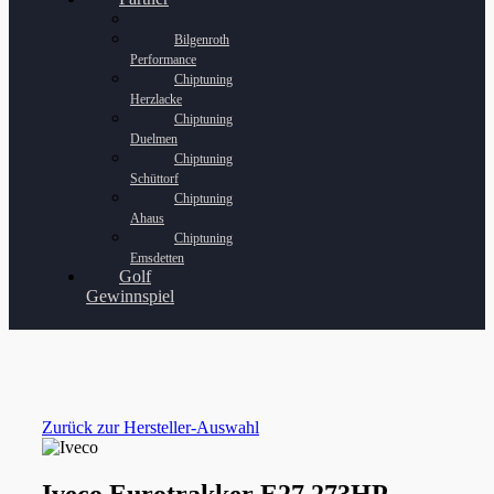
Bilgenroth
Performance
Chiptuning
Herzlacke
Chiptuning
Duelmen
Chiptuning
Schüttorf
Chiptuning
Ahaus
Chiptuning
Emsdetten
Golf
Gewinnspiel
Zurück zur Hersteller-Auswahl
Iveco Eurotrakker E27 273HP