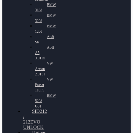
BMW
318d
BMW
320d
BMW
120d
Audi
S6
Audi
A5
3.0TDI
VW
Arteon
2.0TSI
VW
Passat
110PS
BMW
520d
G31
SID212
/
212EVO
UNLOCK
Partner