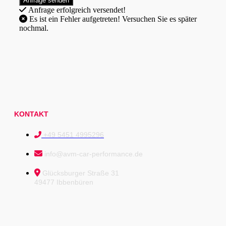
Anfrage erfolgreich versendet!
Es ist ein Fehler aufgetreten! Versuchen Sie es später
nochmal.
KONTAKT
+49 5451 4995296
info@avm-car-performance.de
Glücksburger Straße 31
49477 Ibbenbüren