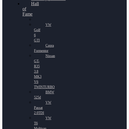
Hall
of
Fame
VW
Golf
6
GTI
Cupra
Formentor
Nissan
GT-
R35
3.8
MK3
V6
TWINTURBO
BMW
525d
VW
Passat
2.0TDI
VW
T6
Multivan