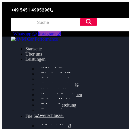
+49 5451 4995296
Whatsapp
Instagram
Startseite
Über uns
Leistungen
Oildruck FIx
Dieselpartikelfilter
Softwareoptimierung
Getriebeoptimierung
Walnussstrahlen
Bremsscheiben planen
Software Update
Felgenaufbereitung
Ersatz- und
Zweitschlüssel
File Service
Alientech Kess3