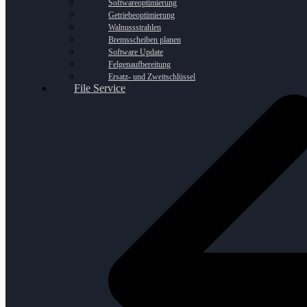
Softwareoptimierung
Getriebeoptimierung
Walnussstrahlen
Bremsscheiben planen
Software Update
Felgenaufbereitung
Ersatz- und Zweitschlüssel
File Service