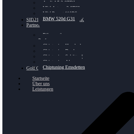
Audi A5 3.0TDI
VW Arteon 2.0TSI
VW Passat 110PS
BMW 520d G31
SID212 / 212EVO UNLOCK
Partner
Bilgenroth
Performance
Chiptuning Herzlacke
Chiptuning Duelmen
Chiptuning Schüttorf
Chiptuning Ahaus
Chiptuning Emsdetten
Golf Gewinnspiel
Startseite
Über uns
Leistungen