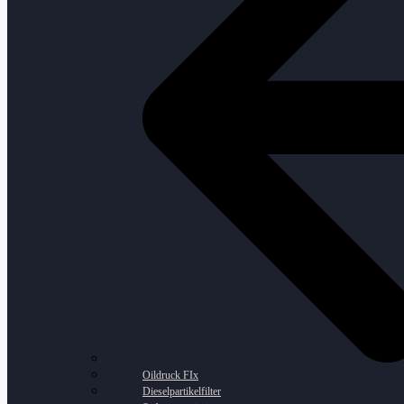
Oildruck FIx
Dieselpartikelfilter