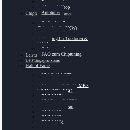
Powergate 4
Alientech Shop
Autotuner
Chiptuning Konfigurator
Professionelles
Chiptuning für PKWs
Professionelles
Chiptuning für Traktoren &
LKW
Softwareoptimierung
FAQ zum Chiptuning
Leistungsmessung
Leistungsprüfstand
Hall of Fame
VW Golf 6 GTI
Cupra Formentor
Nissan GT-R35 3.8 MK3
V6 TWINTURBO
BMW 525d
VW Passat 2.0TDI
VW T6 Multivan
BMW 318d
BMW 320d
BMW 120d
Audi S6