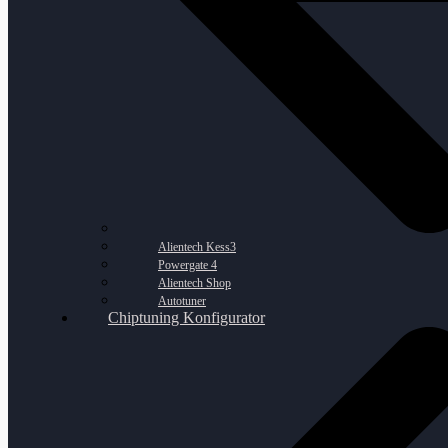
Alientech Kess3
Powergate 4
Alientech Shop
Autotuner
Chiptuning Konfigurator