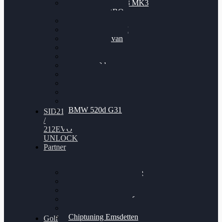
Nissan GT-R35 3.8 MK3
V6 TWINTURBO
BMW 525d
VW Passat 2.0TDI
VW T6 Multivan
BMW 318d
BMW 320d
BMW 120d
Audi S6
Audi A5 3.0TDI
VW Arteon 2.0TSI
VW Passat 110PS
BMW 520d G31
SID212
/
212EVO
UNLOCK
Partner
Bilgenroth Performance
Chiptuning Herzlacke
Chiptuning Duelmen
Chiptuning Schüttorf
Chiptuning Ahaus
Chiptuning Emsdetten
Golf