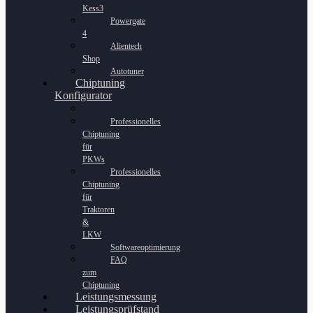
Kess3
Powergate
4
Alientech
Shop
Autotuner
Chiptuning
Konfigurator
Professionelles
Chiptuning
für
PKWs
Professionelles
Chiptuning
für
Traktoren
&
LKW
Softwareoptimierung
FAQ
zum
Chiptuning
Leistungsmessung
Leistungsprüfstand