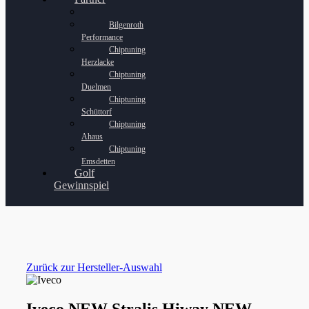
Bilgenroth
Performance
Chiptuning
Herzlacke
Chiptuning
Duelmen
Chiptuning
Schüttorf
Chiptuning
Ahaus
Chiptuning
Emsdetten
Golf
Gewinnspiel
Zurück zur Hersteller-Auswahl
Iveco NEW Stralis Hiway NEW