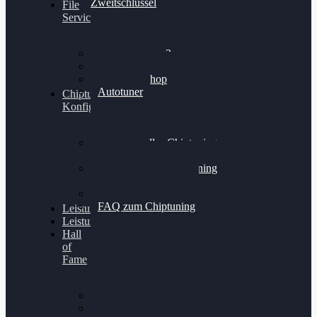
Zweitschlüssel
File
Service
Alientech Kess3
Powergate 4
Alientech Shop
Autotuner
Chiptuning
Konfigurator
Professionelles Chiptuning
für PKWs
Professionelles Chiptuning
für Traktoren & LKW
Softwareoptimierung
FAQ zum Chiptuning
Leistungsmessung
Leistungsprüfstand
Hall
of
Fame
VW Golf 6 GTI
Cupra Formentor