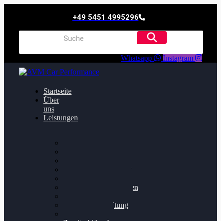
+49 5451 4995296
Whatsapp
Instagram
Startseite
Über
uns
Leistungen
Oildruck FIx
Dieselpartikelfilter
Softwareoptimierung
Getriebeoptimierung
Walnussstrahlen
Bremsscheiben planen
Software Update
Felgenaufbereitung
Ersatz- und