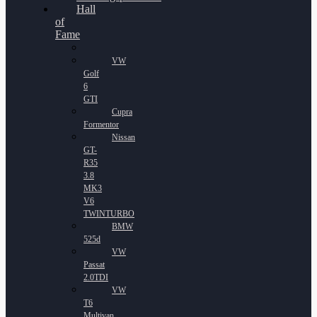
Hall
of
Fame
VW
Golf
6
GTI
Cupra
Formentor
Nissan
GT-
R35
3.8
MK3
V6
TWINTURBO
BMW
525d
VW
Passat
2.0TDI
VW
T6
Multivan