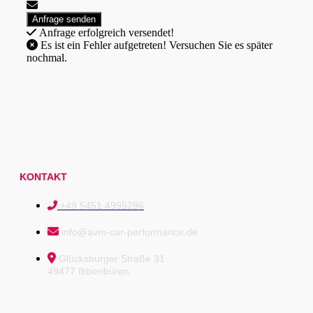
Anfrage erfolgreich versendet!
Es ist ein Fehler aufgetreten! Versuchen Sie es später
nochmal.
KONTAKT
+49 5451 4995296
info@avm-car-performance.de
Glücksburger Straße 31
49477 Ibbenbüren