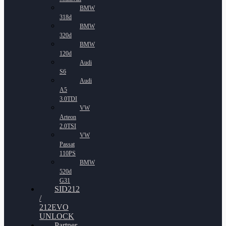
BMW
318d
BMW
320d
BMW
120d
Audi
S6
Audi
A5
3.0TDI
VW
Arteon
2.0TSI
VW
Passat
110PS
BMW
520d
G31
SID212
/
212EVO
UNLOCK
Partner