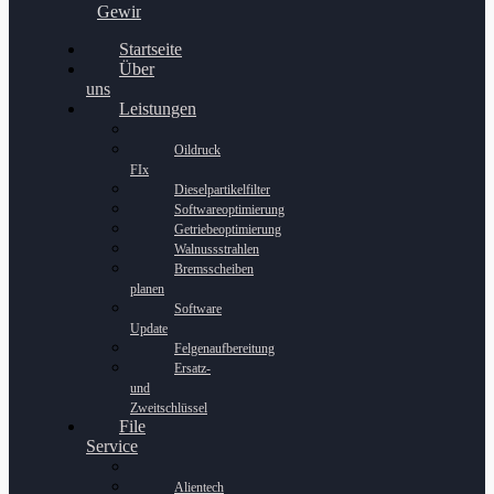
Gewinnspiel
Startseite
Über
uns
Leistungen
Oildruck
FIx
Dieselpartikelfilter
Softwareoptimierung
Getriebeoptimierung
Walnussstrahlen
Bremsscheiben
planen
Software
Update
Felgenaufbereitung
Ersatz-
und
Zweitschlüssel
File
Service
Alientech