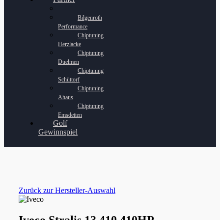
Bilgenroth
Performance
Chiptuning
Herzlacke
Chiptuning
Duelmen
Chiptuning
Schüttorf
Chiptuning
Ahaus
Chiptuning
Emsdetten
Golf
Gewinnspiel
Zurück zur Hersteller-Auswahl
Iveco Stralis 13 410 410HP