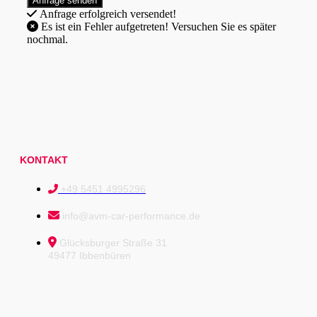
Anfrage erfolgreich versendet!
Es ist ein Fehler aufgetreten! Versuchen Sie es später
nochmal.
KONTAKT
+49 5451 4995296
info@avm-car-performance.de
Glücksburger Straße 31
49477 Ibbenbüren