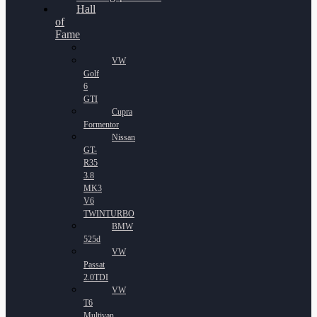
Hall
of
Fame
VW
Golf
6
GTI
Cupra
Formentor
Nissan
GT-
R35
3.8
MK3
V6
TWINTURBO
BMW
525d
VW
Passat
2.0TDI
VW
T6
Multivan