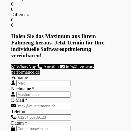
0
0
Differenz
0
0
Holen Sie das Maximum aus Ihrem
Fahrzeug heraus. Jetzt Termin für Ihre
individuelle Softwareoptimierung
vereinbaren!
WhatsApp
Anrufen
info@avm-car-
performance.de
Vorname
Nachname *
E-Mail *
Telefon
Datum *