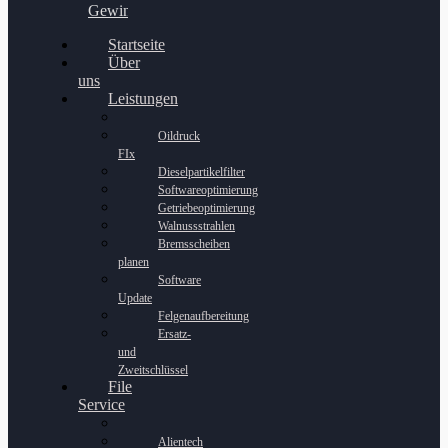
Gewinnspiel
Startseite
Über
uns
Leistungen
Oildruck
FIx
Dieselpartikelfilter
Softwareoptimierung
Getriebeoptimierung
Walnussstrahlen
Bremsscheiben
planen
Software
Update
Felgenaufbereitung
Ersatz-
und
Zweitschlüssel
File
Service
Alientech