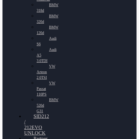
BMW
318d
BMW
320d
BMW
120d
Audi
S6
Audi
A5
3.0TDI
VW
Arteon
2.0TSI
VW
Passat
110PS
BMW
520d
G31
SID212
/
212EVO
UNLOCK
Partner