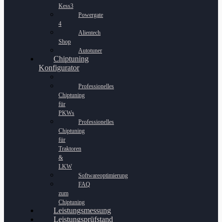
Kess3
Powergate
4
Alientech
Shop
Autotuner
Chiptuning
Konfigurator
Professionelles
Chiptuning
für
PKWs
Professionelles
Chiptuning
für
Traktoren
&
LKW
Softwareoptimierung
FAQ
zum
Chiptuning
Leistungsmessung
Leistungsprüfstand