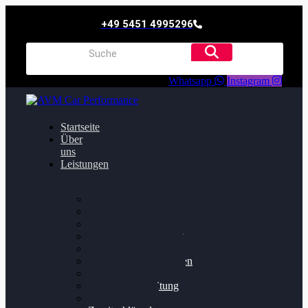
+49 5451 4995296
Whatsapp
Instagram
Startseite
Über
uns
Leistungen
Oildruck FIx
Dieselpartikelfilter
Softwareoptimierung
Getriebeoptimierung
Walnussstrahlen
Bremsscheiben planen
Software Update
Felgenaufbereitung
Ersatz- und