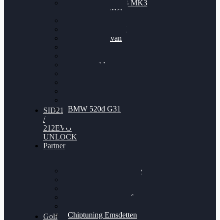
Nissan GT-R35 3.8 MK3
V6 TWINTURBO
BMW 525d
VW Passat 2.0TDI
VW T6 Multivan
BMW 318d
BMW 320d
BMW 120d
Audi S6
Audi A5 3.0TDI
VW Arteon 2.0TSI
VW Passat 110PS
BMW 520d G31
SID212
/
212EVO
UNLOCK
Partner
Bilgenroth Performance
Chiptuning Herzlacke
Chiptuning Duelmen
Chiptuning Schüttorf
Chiptuning Ahaus
Chiptuning Emsdetten
Golf