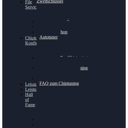
Zweitschlüssel
File
Service
Alientech Kess3
Powergate 4
Alientech Shop
Autotuner
Chiptuning
Konfigurator
Professionelles Chiptuning
für PKWs
Professionelles Chiptuning
für Traktoren & LKW
Softwareoptimierung
FAQ zum Chiptuning
Leistungsmessung
Leistungsprüfstand
Hall
of
Fame
VW Golf 6 GTI
Cupra Formentor