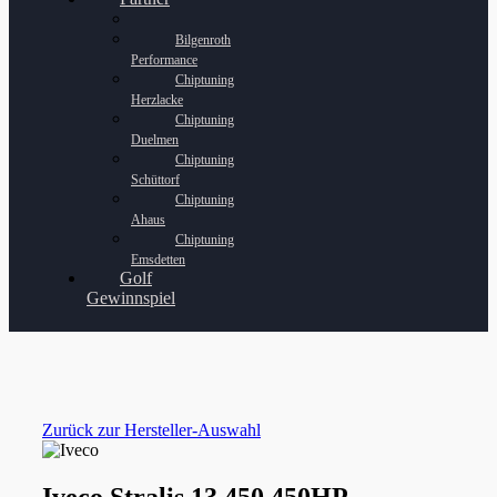
Bilgenroth
Performance
Chiptuning
Herzlacke
Chiptuning
Duelmen
Chiptuning
Schüttorf
Chiptuning
Ahaus
Chiptuning
Emsdetten
Golf
Gewinnspiel
Zurück zur Hersteller-Auswahl
Iveco Stralis 13 450 450HP