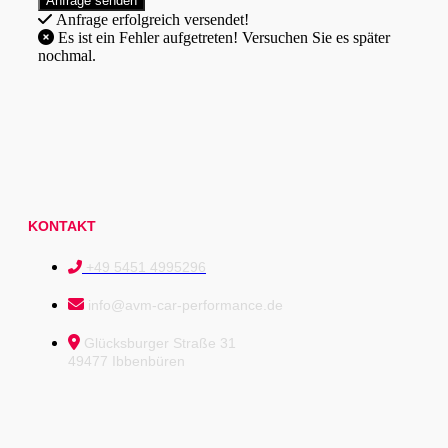
Anfrage erfolgreich versendet!
Es ist ein Fehler aufgetreten! Versuchen Sie es später
nochmal.
KONTAKT
+49 5451 4995296
info@avm-car-performance.de
Glücksburger Straße 31
49477 Ibbenbüren