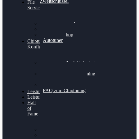
Zweitschlüssel
File
Service
Alientech Kess3
Powergate 4
Alientech Shop
Autotuner
Chiptuning
Konfigurator
Professionelles Chiptuning
für PKWs
Professionelles Chiptuning
für Traktoren & LKW
Softwareoptimierung
FAQ zum Chiptuning
Leistungsmessung
Leistungsprüfstand
Hall
of
Fame
VW Golf 6 GTI
Cupra Formentor