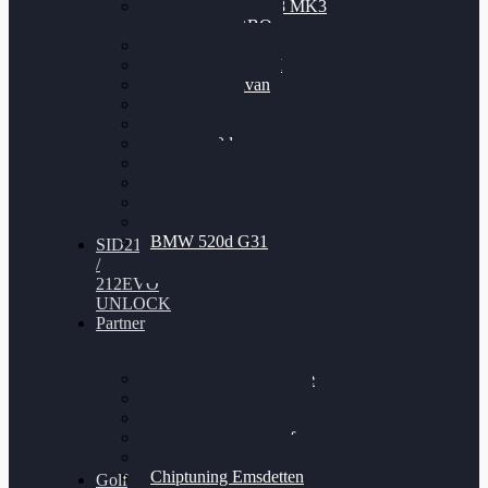
Nissan GT-R35 3.8 MK3
V6 TWINTURBO
BMW 525d
VW Passat 2.0TDI
VW T6 Multivan
BMW 318d
BMW 320d
BMW 120d
Audi S6
Audi A5 3.0TDI
VW Arteon 2.0TSI
VW Passat 110PS
BMW 520d G31
SID212
/
212EVO
UNLOCK
Partner
Bilgenroth Performance
Chiptuning Herzlacke
Chiptuning Duelmen
Chiptuning Schüttorf
Chiptuning Ahaus
Chiptuning Emsdetten
Golf