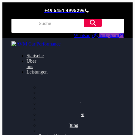
+49 5451 4995296
Whatsapp
Instagram
Startseite
Über
uns
Leistungen
Oildruck FIx
Dieselpartikelfilter
Softwareoptimierung
Getriebeoptimierung
Walnussstrahlen
Bremsscheiben planen
Software Update
Felgenaufbereitung
Ersatz- und