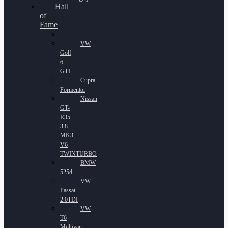
Hall
of
Fame
VW
Golf
6
GTI
Cupra
Formentor
Nissan
GT-
R35
3.8
MK3
V6
TWINTURBO
BMW
525d
VW
Passat
2.0TDI
VW
T6
Multivan