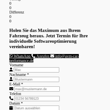
0
0
Differenz
0
0
Holen Sie das Maximum aus Ihrem
Fahrzeug heraus. Jetzt Termin für Ihre
individuelle Softwareoptimierung
vereinbaren!
WhatsApp
Anrufen
info@avm-car-
performance.de
Vorname
Nachname *
E-Mail *
Telefon
Datum *