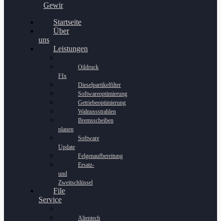
Gewinnspiel
Startseite
Über
uns
Leistungen
Oildruck
FIx
Dieselpartikelfilter
Softwareoptimierung
Getriebeoptimierung
Walnussstrahlen
Bremsscheiben
planen
Software
Update
Felgenaufbereitung
Ersatz-
und
Zweitschlüssel
File
Service
Alientech