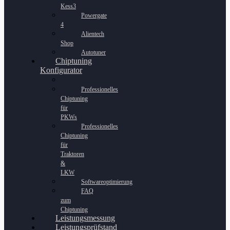
Kess3
Powergate
4
Alientech
Shop
Autotuner
Chiptuning
Konfigurator
Professionelles
Chiptuning
für
PKWs
Professionelles
Chiptuning
für
Traktoren
&
LKW
Softwareoptimierung
FAQ
zum
Chiptuning
Leistungsmessung
Leistungsprüfstand