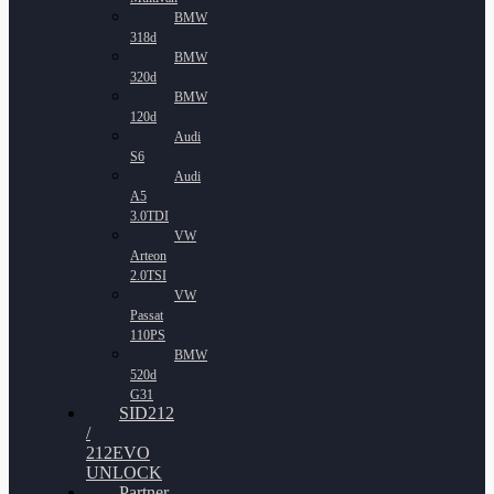
BMW
318d
BMW
320d
BMW
120d
Audi
S6
Audi
A5
3.0TDI
VW
Arteon
2.0TSI
VW
Passat
110PS
BMW
520d
G31
SID212
/
212EVO
UNLOCK
Partner