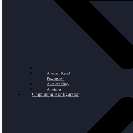
Alientech Kess3
Powergate 4
Alientech Shop
Autotuner
Chiptuning Konfigurator