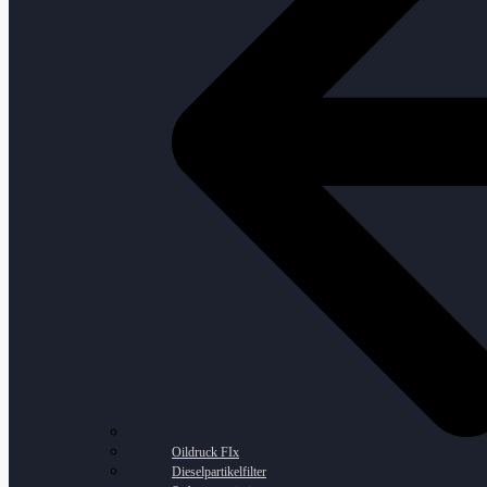
Oildruck FIx
Dieselpartikelfilter