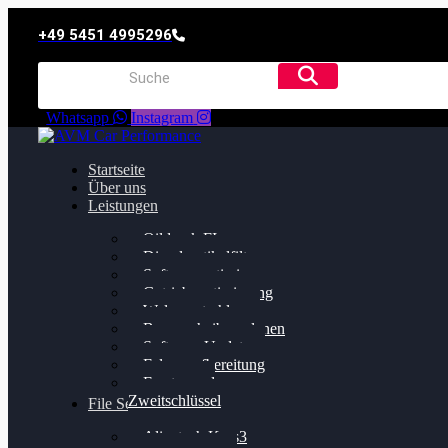
+49 5451 4995296
Whatsapp
Instagram
Startseite
Über uns
Leistungen
Oildruck FIx
Dieselpartikelfilter
Softwareoptimierung
Getriebeoptimierung
Walnussstrahlen
Bremsscheiben planen
Software Update
Felgenaufbereitung
Ersatz- und
Zweitschlüssel
File Service
Alientech Kess3