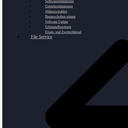
Softwareoptimierung
Getriebeoptimierung
Walnussstrahlen
Bremsscheiben planen
Software Update
Felgenaufbereitung
Ersatz- und Zweitschlüssel
File Service