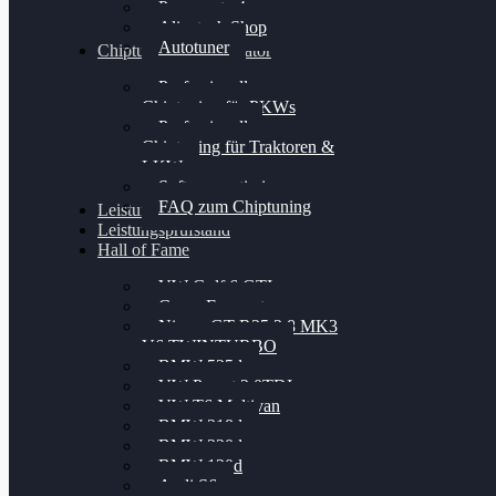
Powergate 4
Alientech Shop
Autotuner
Chiptuning Konfigurator
Professionelles
Chiptuning für PKWs
Professionelles
Chiptuning für Traktoren &
LKW
Softwareoptimierung
FAQ zum Chiptuning
Leistungsmessung
Leistungsprüfstand
Hall of Fame
VW Golf 6 GTI
Cupra Formentor
Nissan GT-R35 3.8 MK3
V6 TWINTURBO
BMW 525d
VW Passat 2.0TDI
VW T6 Multivan
BMW 318d
BMW 320d
BMW 120d
Audi S6