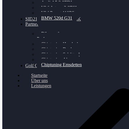
Audi A5 3.0TDI
VW Arteon 2.0TSI
VW Passat 110PS
BMW 520d G31
SID212 / 212EVO UNLOCK
Partner
Bilgenroth
Performance
Chiptuning Herzlacke
Chiptuning Duelmen
Chiptuning Schüttorf
Chiptuning Ahaus
Chiptuning Emsdetten
Golf Gewinnspiel
Startseite
Über uns
Leistungen