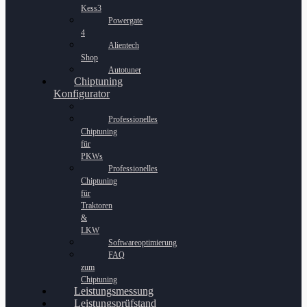
Kess3
Powergate
4
Alientech
Shop
Autotuner
Chiptuning
Konfigurator
Professionelles
Chiptuning
für
PKWs
Professionelles
Chiptuning
für
Traktoren
&
LKW
Softwareoptimierung
FAQ
zum
Chiptuning
Leistungsmessung
Leistungsprüfstand