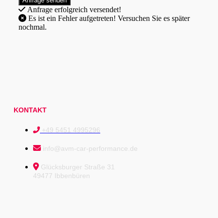
Anfrage erfolgreich versendet!
Es ist ein Fehler aufgetreten! Versuchen Sie es später
nochmal.
KONTAKT
+49 5451 4995296
info@avm-car-performance.de
Glücksburger Straße 31
49477 Ibbenbüren