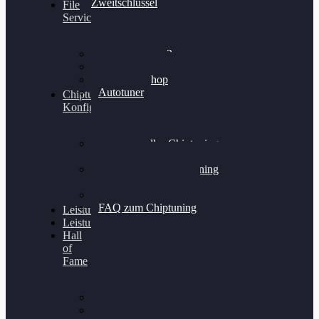
Zweitschlüssel
File
Service
Alientech Kess3
Powergate 4
Alientech Shop
Autotuner
Chiptuning
Konfigurator
Professionelles Chiptuning
für PKWs
Professionelles Chiptuning
für Traktoren & LKW
Softwareoptimierung
FAQ zum Chiptuning
Leistungsmessung
Leistungsprüfstand
Hall
of
Fame
VW Golf 6 GTI
Cupra Formentor