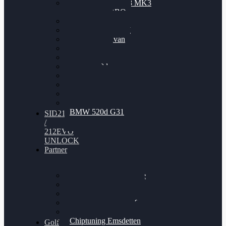
Nissan GT-R35 3.8 MK3
V6 TWINTURBO
BMW 525d
VW Passat 2.0TDI
VW T6 Multivan
BMW 318d
BMW 320d
BMW 120d
Audi S6
Audi A5 3.0TDI
VW Arteon 2.0TSI
VW Passat 110PS
BMW 520d G31
SID212
/
212EVO
UNLOCK
Partner
Bilgenroth Performance
Chiptuning Herzlacke
Chiptuning Duelmen
Chiptuning Schüttorf
Chiptuning Ahaus
Chiptuning Emsdetten
Golf