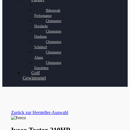
Bilgenroth
Performance
Chiptuning
Herzlacke
Chiptuning
Duelmen
Chiptuning
Schüttorf
Chiptuning
Ahaus
Chiptuning
Emsdetten
Golf
Gewinnspiel
Zurück zur Hersteller-Auswahl
Iveco Tector 210HP