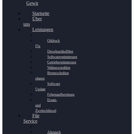
Gewinnspiel
Startseite
Über
uns
Leistungen
Oildruck
FIx
Dieselpartikelfilter
Softwareoptimierung
Getriebeoptimierung
Walnussstrahlen
Bremsscheiben
planen
Software
Update
Felgenaufbereitung
Ersatz-
und
Zweitschlüssel
File
Service
Alientech