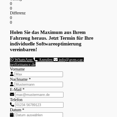
0
0
Differenz
0
0
Holen Sie das Maximum aus Ihrem
Fahrzeug heraus. Jetzt Termin für Ihre
individuelle Softwareoptimierung
vereinbaren!
WhatsApp
Anrufen
info@avm-car-
performance.de
Vorname
Nachname *
E-Mail *
Telefon
Datum *