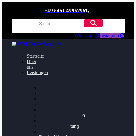
+49 5451 4995296
Whatsapp
Instagram
Startseite
Über
uns
Leistungen
Oildruck FIx
Dieselpartikelfilter
Softwareoptimierung
Getriebeoptimierung
Walnussstrahlen
Bremsscheiben planen
Software Update
Felgenaufbereitung
Ersatz- und