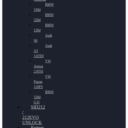
BMW
318d
BMW
320d
BMW
120d
Audi
S6
Audi
A5
3.0TDI
VW
Arteon
2.0TSI
VW
Passat
110PS
BMW
520d
G31
SID212
/
212EVO
UNLOCK
Partner