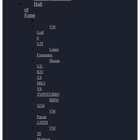
Hall
of
Fame
VW
Golf
6
GTI
Cupra
Formentor
Nissan
GT-
R35
3.8
MK3
V6
TWINTURBO
BMW
525d
VW
Passat
2.0TDI
VW
T6
Multivan