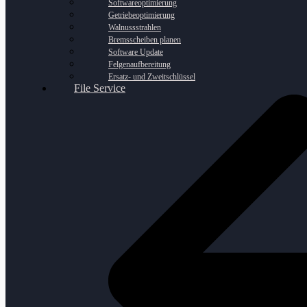
Softwareoptimierung
Getriebeoptimierung
Walnussstrahlen
Bremsscheiben planen
Software Update
Felgenaufbereitung
Ersatz- und Zweitschlüssel
File Service