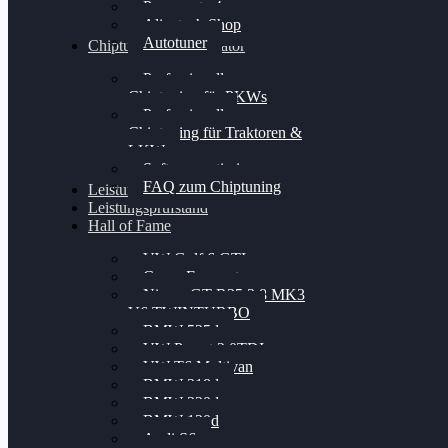
Powergate 4
Alientech Shop
Autotuner
Chiptuning Konfigurator
Professionelles
Chiptuning für PKWs
Professionelles
Chiptuning für Traktoren &
LKW
Softwareoptimierung
FAQ zum Chiptuning
Leistungsmessung
Leistungsprüfstand
Hall of Fame
VW Golf 6 GTI
Cupra Formentor
Nissan GT-R35 3.8 MK3
V6 TWINTURBO
BMW 525d
VW Passat 2.0TDI
VW T6 Multivan
BMW 318d
BMW 320d
BMW 120d
Audi S6