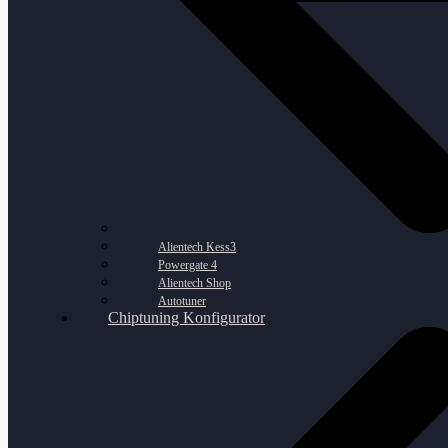
Alientech Kess3
Powergate 4
Alientech Shop
Autotuner
Chiptuning Konfigurator