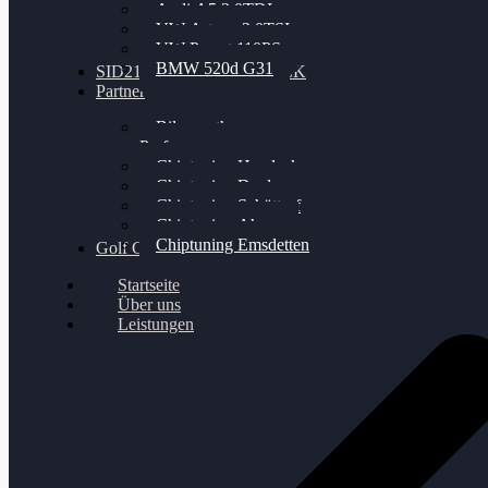
Audi A5 3.0TDI
VW Arteon 2.0TSI
VW Passat 110PS
BMW 520d G31
SID212 / 212EVO UNLOCK
Partner
Bilgenroth
Performance
Chiptuning Herzlacke
Chiptuning Duelmen
Chiptuning Schüttorf
Chiptuning Ahaus
Chiptuning Emsdetten
Golf Gewinnspiel
Startseite
Über uns
Leistungen