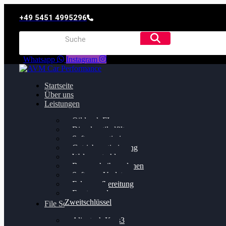
+49 5451 4995296
Whatsapp
Instagram
Startseite
Über uns
Leistungen
Oildruck FIx
Dieselpartikelfilter
Softwareoptimierung
Getriebeoptimierung
Walnussstrahlen
Bremsscheiben planen
Software Update
Felgenaufbereitung
Ersatz- und
Zweitschlüssel
File Service
Alientech Kess3