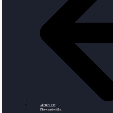
Oildruck FIx
Dieselpartikelfilter