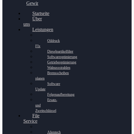
Gewinnspiel
Startseite
Über
uns
Leistungen
Oildruck
FIx
Dieselpartikelfilter
Softwareoptimierung
Getriebeoptimierung
Walnussstrahlen
Bremsscheiben
planen
Software
Update
Felgenaufbereitung
Ersatz-
und
Zweitschlüssel
File
Service
Alientech