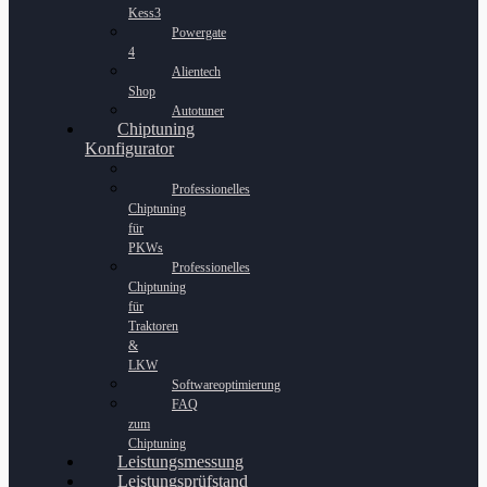
Kess3
Powergate
4
Alientech
Shop
Autotuner
Chiptuning
Konfigurator
Professionelles
Chiptuning
für
PKWs
Professionelles
Chiptuning
für
Traktoren
&
LKW
Softwareoptimierung
FAQ
zum
Chiptuning
Leistungsmessung
Leistungsprüfstand