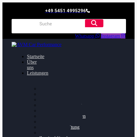
+49 5451 4995296
Whatsapp
Instagram
Startseite
Über
uns
Leistungen
Oildruck FIx
Dieselpartikelfilter
Softwareoptimierung
Getriebeoptimierung
Walnussstrahlen
Bremsscheiben planen
Software Update
Felgenaufbereitung
Ersatz- und