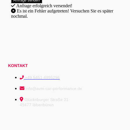
Anfrage erfolgreich versendet!
Es ist ein Fehler aufgetreten! Versuchen Sie es später
nochmal.
KONTAKT
+49 5451 4995296
info@avm-car-performance.de
Glücksburger Straße 31
49477 Ibbenbüren