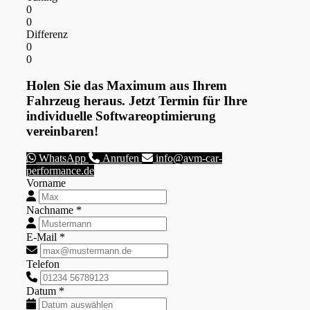
0
0
Differenz
0
0
Holen Sie das Maximum aus Ihrem
Fahrzeug heraus. Jetzt Termin für Ihre
individuelle Softwareoptimierung
vereinbaren!
WhatsApp
Anrufen
info@avm-car-
performance.de
Vorname
Nachname *
E-Mail *
Telefon
Datum *