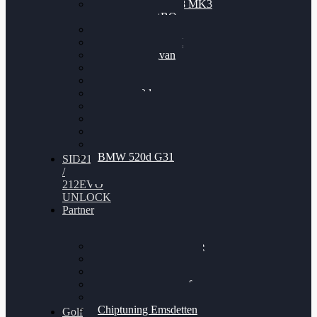
Nissan GT-R35 3.8 MK3
V6 TWINTURBO
BMW 525d
VW Passat 2.0TDI
VW T6 Multivan
BMW 318d
BMW 320d
BMW 120d
Audi S6
Audi A5 3.0TDI
VW Arteon 2.0TSI
VW Passat 110PS
BMW 520d G31
SID212
/
212EVO
UNLOCK
Partner
Bilgenroth Performance
Chiptuning Herzlacke
Chiptuning Duelmen
Chiptuning Schüttorf
Chiptuning Ahaus
Chiptuning Emsdetten
Golf