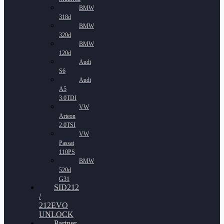
BMW
318d
BMW
320d
BMW
120d
Audi
S6
Audi
A5
3.0TDI
VW
Arteon
2.0TSI
VW
Passat
110PS
BMW
520d
G31
SID212
/
212EVO
UNLOCK
Partner