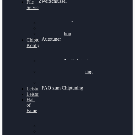
Zweitschlüssel
File
Service
Alientech Kess3
Powergate 4
Alientech Shop
Autotuner
Chiptuning
Konfigurator
Professionelles Chiptuning
für PKWs
Professionelles Chiptuning
für Traktoren & LKW
Softwareoptimierung
FAQ zum Chiptuning
Leistungsmessung
Leistungsprüfstand
Hall
of
Fame
VW Golf 6 GTI
Cupra Formentor