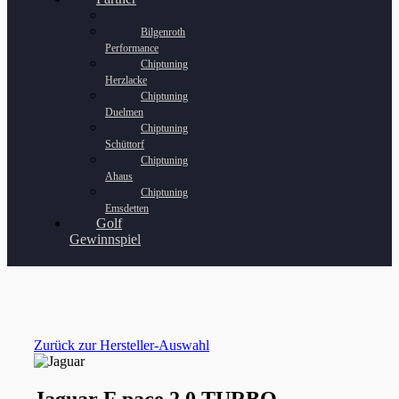
Bilgenroth
Performance
Chiptuning
Herzlacke
Chiptuning
Duelmen
Chiptuning
Schüttorf
Chiptuning
Ahaus
Chiptuning
Emsdetten
Golf
Gewinnspiel
Zurück zur Hersteller-Auswahl
Jaguar F pace 2.0 TURBO