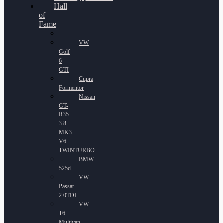
Hall
of
Fame
VW
Golf
6
GTI
Cupra
Formentor
Nissan
GT-
R35
3.8
MK3
V6
TWINTURBO
BMW
525d
VW
Passat
2.0TDI
VW
T6
Multivan