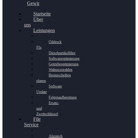
Gewinnspiel
Startseite
Über
uns
Leistungen
Oildruck
FIx
Dieselpartikelfilter
Softwareoptimierung
Getriebeoptimierung
Walnussstrahlen
Bremsscheiben
planen
Software
Update
Felgenaufbereitung
Ersatz-
und
Zweitschlüssel
File
Service
Alientech