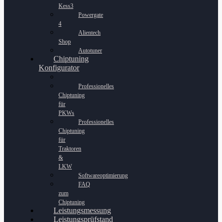
Kess3
Powergate
4
Alientech
Shop
Autotuner
Chiptuning
Konfigurator
Professionelles
Chiptuning
für
PKWs
Professionelles
Chiptuning
für
Traktoren
&
LKW
Softwareoptimierung
FAQ
zum
Chiptuning
Leistungsmessung
Leistungsprüfstand