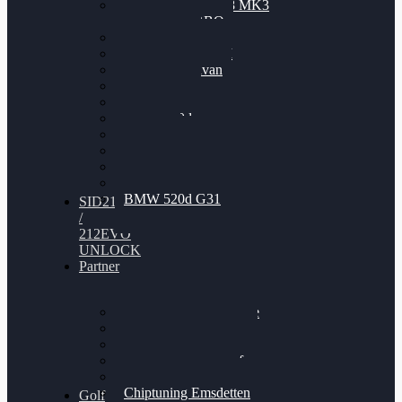
Nissan GT-R35 3.8 MK3
V6 TWINTURBO
BMW 525d
VW Passat 2.0TDI
VW T6 Multivan
BMW 318d
BMW 320d
BMW 120d
Audi S6
Audi A5 3.0TDI
VW Arteon 2.0TSI
VW Passat 110PS
BMW 520d G31
SID212
/
212EVO
UNLOCK
Partner
Bilgenroth Performance
Chiptuning Herzlacke
Chiptuning Duelmen
Chiptuning Schüttorf
Chiptuning Ahaus
Chiptuning Emsdetten
Golf