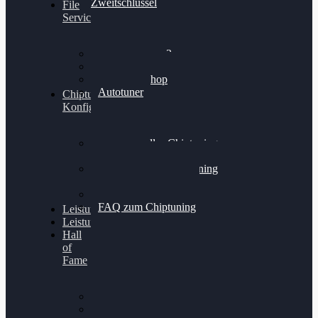
Zweitschlüssel
File
Service
Alientech Kess3
Powergate 4
Alientech Shop
Autotuner
Chiptuning
Konfigurator
Professionelles Chiptuning
für PKWs
Professionelles Chiptuning
für Traktoren & LKW
Softwareoptimierung
FAQ zum Chiptuning
Leistungsmessung
Leistungsprüfstand
Hall
of
Fame
VW Golf 6 GTI
Cupra Formentor