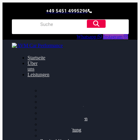
+49 5451 4995296
Whatsapp
Instagram
Startseite
Über
uns
Leistungen
Oildruck FIx
Dieselpartikelfilter
Softwareoptimierung
Getriebeoptimierung
Walnussstrahlen
Bremsscheiben planen
Software Update
Felgenaufbereitung
Ersatz- und