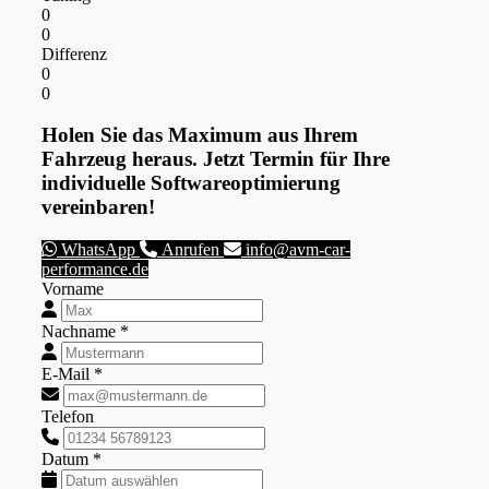
0
0
Differenz
0
0
Holen Sie das Maximum aus Ihrem
Fahrzeug heraus. Jetzt Termin für Ihre
individuelle Softwareoptimierung
vereinbaren!
WhatsApp
Anrufen
info@avm-car-
performance.de
Vorname
Nachname *
E-Mail *
Telefon
Datum *