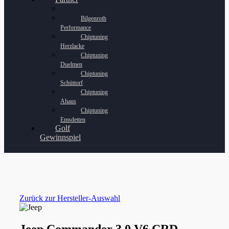
Bilgenroth
Performance
Chiptuning
Herzlacke
Chiptuning
Duelmen
Chiptuning
Schüttorf
Chiptuning
Ahaus
Chiptuning
Emsdetten
Golf
Gewinnspiel
Zurück zur Hersteller-Auswahl
Jeep Commander 3.0 V6 CRD