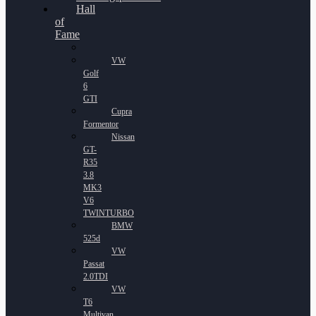
Hall
of
Fame
VW
Golf
6
GTI
Cupra
Formentor
Nissan
GT-
R35
3.8
MK3
V6
TWINTURBO
BMW
525d
VW
Passat
2.0TDI
VW
T6
Multivan