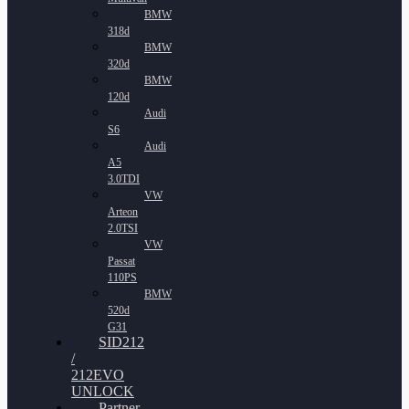
BMW
318d
BMW
320d
BMW
120d
Audi
S6
Audi
A5
3.0TDI
VW
Arteon
2.0TSI
VW
Passat
110PS
BMW
520d
G31
SID212
/
212EVO
UNLOCK
Partner