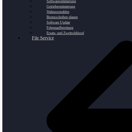
Softwareoptimierung
Getriebeoptimierung
Walnussstrahlen
Bremsscheiben planen
Software Update
Felgenaufbereitung
Ersatz- und Zweitschlüssel
File Service