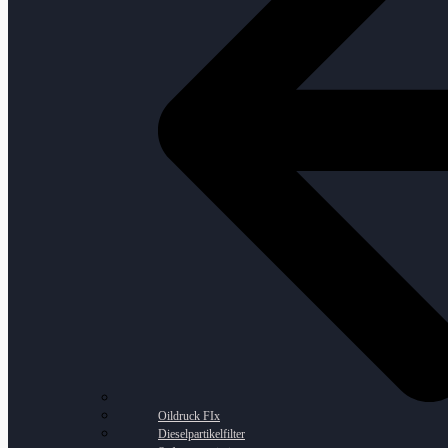
Oildruck FIx
Dieselpartikelfilter