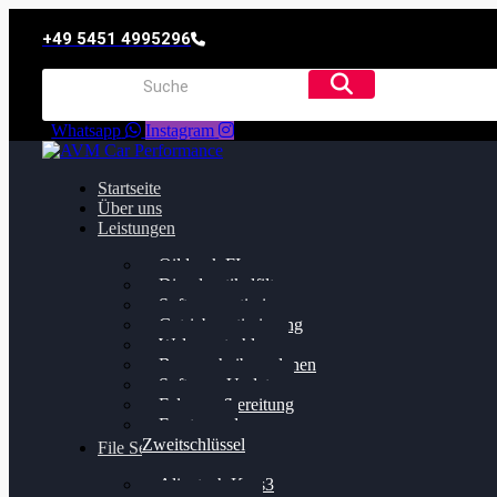
+49 5451 4995296
Whatsapp
Instagram
Startseite
Über uns
Leistungen
Oildruck FIx
Dieselpartikelfilter
Softwareoptimierung
Getriebeoptimierung
Walnussstrahlen
Bremsscheiben planen
Software Update
Felgenaufbereitung
Ersatz- und
Zweitschlüssel
File Service
Alientech Kess3