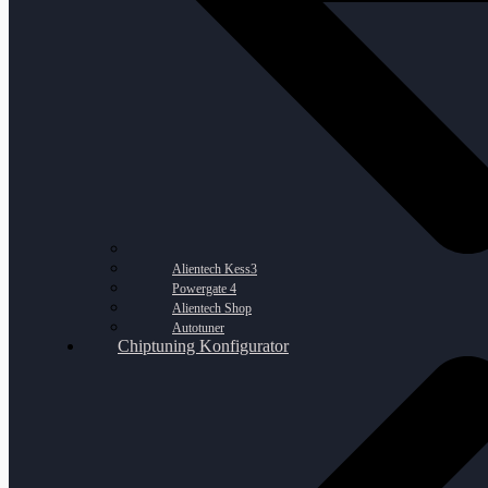
Alientech Kess3
Powergate 4
Alientech Shop
Autotuner
Chiptuning Konfigurator