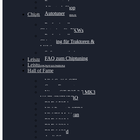
Powergate 4
Alientech Shop
Autotuner
Chiptuning Konfigurator
Professionelles
Chiptuning für PKWs
Professionelles
Chiptuning für Traktoren &
LKW
Softwareoptimierung
FAQ zum Chiptuning
Leistungsmessung
Leistungsprüfstand
Hall of Fame
VW Golf 6 GTI
Cupra Formentor
Nissan GT-R35 3.8 MK3
V6 TWINTURBO
BMW 525d
VW Passat 2.0TDI
VW T6 Multivan
BMW 318d
BMW 320d
BMW 120d
Audi S6