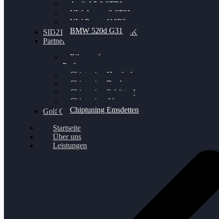
Audi A5 3.0TDI
VW Arteon 2.0TSI
VW Passat 110PS
BMW 520d G31
SID212 / 212EVO UNLOCK
Partner
Bilgenroth
Performance
Chiptuning Herzlacke
Chiptuning Duelmen
Chiptuning Schüttorf
Chiptuning Ahaus
Chiptuning Emsdetten
Golf Gewinnspiel
Startseite
Über uns
Leistungen