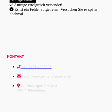
Anfrage erfolgreich versendet!
Es ist ein Fehler aufgetreten! Versuchen Sie es später
nochmal.
KONTAKT
+49 5451 4995296
info@avm-car-performance.de
Glücksburger Straße 31
49477 Ibbenbüren