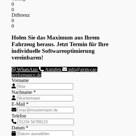
0
0
Differenz
0
0
Holen Sie das Maximum aus Ihrem
Fahrzeug heraus. Jetzt Termin für Ihre
individuelle Softwareoptimierung
vereinbaren!
WhatsApp
Anrufen
info@avm-car-
performance.de
Vorname
Nachname *
E-Mail *
Telefon
Datum *