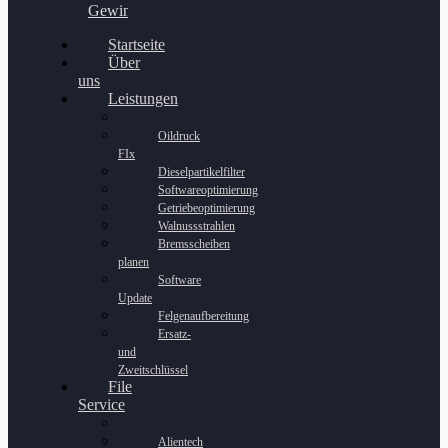
Gewinnspiel
Startseite
Über
uns
Leistungen
Oildruck
FIx
Dieselpartikelfilter
Softwareoptimierung
Getriebeoptimierung
Walnussstrahlen
Bremsscheiben
planen
Software
Update
Felgenaufbereitung
Ersatz-
und
Zweitschlüssel
File
Service
Alientech