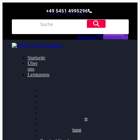
+49 5451 4995296
Whatsapp
Instagram
Startseite
Über
uns
Leistungen
Oildruck FIx
Dieselpartikelfilter
Softwareoptimierung
Getriebeoptimierung
Walnussstrahlen
Bremsscheiben planen
Software Update
Felgenaufbereitung
Ersatz- und