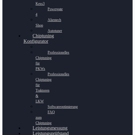
Kess3
Powergate
4
Alientech
Shop
Autotuner
Chiptuning
Konfigurator
Professionelles
Chiptuning
für
PKWs
Professionelles
Chiptuning
für
Traktoren
&
LKW
Softwareoptimierung
FAQ
zum
Chiptuning
Leistungsmessung
Leistungsprüfstand