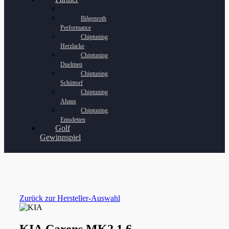
Bilgenroth
Performance
Chiptuning
Herzlacke
Chiptuning
Duelmen
Chiptuning
Schüttorf
Chiptuning
Ahaus
Chiptuning
Emsdetten
Golf
Gewinnspiel
Zurück zur Hersteller-Auswahl
KIA Carens MK2 1.6