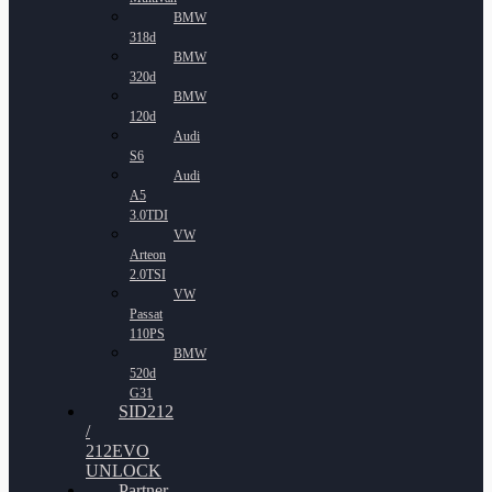
BMW
318d
BMW
320d
BMW
120d
Audi
S6
Audi
A5
3.0TDI
VW
Arteon
2.0TSI
VW
Passat
110PS
BMW
520d
G31
SID212
/
212EVO
UNLOCK
Partner