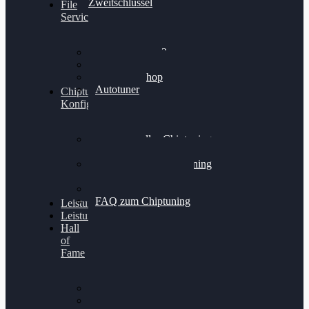
Zweitschlüssel
File
Service
Alientech Kess3
Powergate 4
Alientech Shop
Autotuner
Chiptuning
Konfigurator
Professionelles Chiptuning
für PKWs
Professionelles Chiptuning
für Traktoren & LKW
Softwareoptimierung
FAQ zum Chiptuning
Leistungsmessung
Leistungsprüfstand
Hall
of
Fame
VW Golf 6 GTI
Cupra Formentor