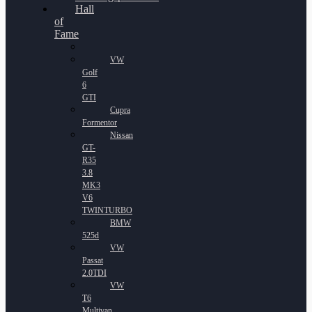
Hall
of
Fame
VW
Golf
6
GTI
Cupra
Formentor
Nissan
GT-
R35
3.8
MK3
V6
TWINTURBO
BMW
525d
VW
Passat
2.0TDI
VW
T6
Multivan