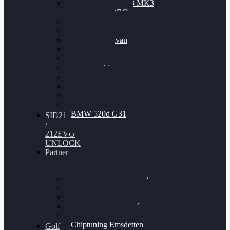
Nissan GT-R35 3.8 MK3
V6 TWINTURBO
BMW 525d
VW Passat 2.0TDI
VW T6 Multivan
BMW 318d
BMW 320d
BMW 120d
Audi S6
Audi A5 3.0TDI
VW Arteon 2.0TSI
VW Passat 110PS
BMW 520d G31
SID212
/
212EVO
UNLOCK
Partner
Bilgenroth Performance
Chiptuning Herzlacke
Chiptuning Duelmen
Chiptuning Schüttorf
Chiptuning Ahaus
Chiptuning Emsdetten
Golf