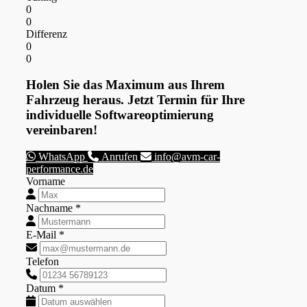
0
0
Differenz
0
0
Holen Sie das Maximum aus Ihrem
Fahrzeug heraus. Jetzt Termin für Ihre
individuelle Softwareoptimierung
vereinbaren!
WhatsApp
Anrufen
info@avm-car-
performance.de
Vorname
Nachname *
E-Mail *
Telefon
Datum *