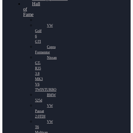
Hall
of
Fame
VW
Golf
6
GTI
Cupra
Formentor
Nissan
GT-
R35
3.8
MK3
V6
TWINTURBO
BMW
525d
VW
Passat
2.0TDI
VW
T6
Multivan