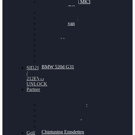
Nissan GT-R35 3.8 MK3
V6 TWINTURBO
BMW 525d
VW Passat 2.0TDI
VW T6 Multivan
BMW 318d
BMW 320d
BMW 120d
Audi S6
Audi A5 3.0TDI
VW Arteon 2.0TSI
VW Passat 110PS
BMW 520d G31
SID212
/
212EVO
UNLOCK
Partner
Bilgenroth Performance
Chiptuning Herzlacke
Chiptuning Duelmen
Chiptuning Schüttorf
Chiptuning Ahaus
Chiptuning Emsdetten
Golf