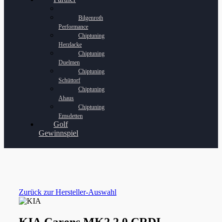
Bilgenroth
Performance
Chiptuning
Herzlacke
Chiptuning
Duelmen
Chiptuning
Schüttorf
Chiptuning
Ahaus
Chiptuning
Emsdetten
Golf
Gewinnspiel
Zurück zur Hersteller-Auswahl
KIA Carens MK2 2.0 CRDI