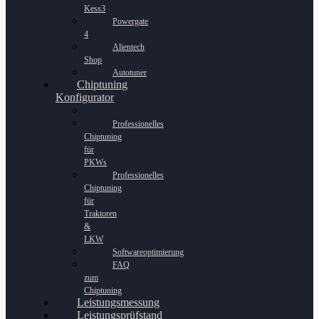
Kess3
Powergate
4
Alientech
Shop
Autotuner
Chiptuning
Konfigurator
Professionelles
Chiptuning
für
PKWs
Professionelles
Chiptuning
für
Traktoren
&
LKW
Softwareoptimierung
FAQ
zum
Chiptuning
Leistungsmessung
Leistungsprüfstand