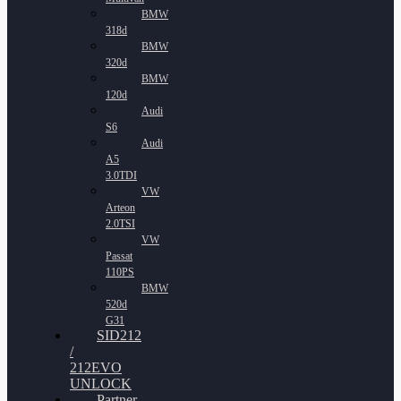
BMW
318d
BMW
320d
BMW
120d
Audi
S6
Audi
A5
3.0TDI
VW
Arteon
2.0TSI
VW
Passat
110PS
BMW
520d
G31
SID212
/
212EVO
UNLOCK
Partner