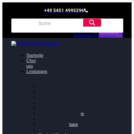
+49 5451 4995296
Whatsapp
Instagram
Startseite
Über
uns
Leistungen
Oildruck FIx
Dieselpartikelfilter
Softwareoptimierung
Getriebeoptimierung
Walnussstrahlen
Bremsscheiben planen
Software Update
Felgenaufbereitung
Ersatz- und