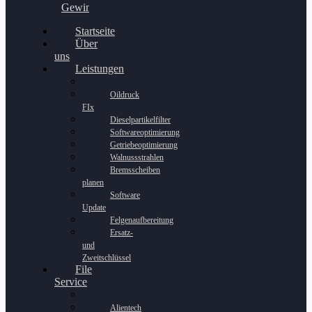
Gewinnspiel
Startseite
Über
uns
Leistungen
Oildruck
FIx
Dieselpartikelfilter
Softwareoptimierung
Getriebeoptimierung
Walnussstrahlen
Bremsscheiben
planen
Software
Update
Felgenaufbereitung
Ersatz-
und
Zweitschlüssel
File
Service
Alientech