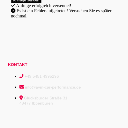
Anfrage erfolgreich versendet!
Es ist ein Fehler aufgetreten! Versuchen Sie es später
nochmal.
KONTAKT
+49 5451 4995296
info@avm-car-performance.de
Glücksburger Straße 31
49477 Ibbenbüren