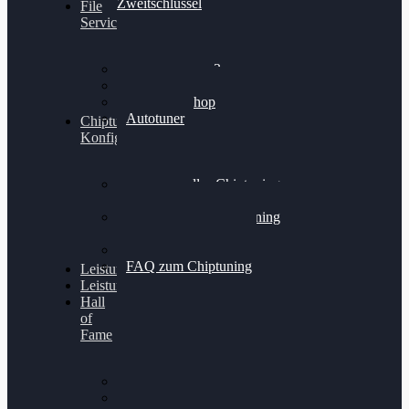
Zweitschlüssel
File
Service
Alientech Kess3
Powergate 4
Alientech Shop
Autotuner
Chiptuning
Konfigurator
Professionelles Chiptuning
für PKWs
Professionelles Chiptuning
für Traktoren & LKW
Softwareoptimierung
FAQ zum Chiptuning
Leistungsmessung
Leistungsprüfstand
Hall
of
Fame
VW Golf 6 GTI
Cupra Formentor