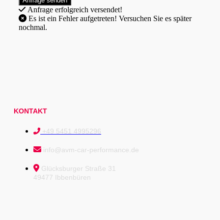
Anfrage erfolgreich versendet!
Es ist ein Fehler aufgetreten! Versuchen Sie es später
nochmal.
KONTAKT
+49 5451 4995296
info@avm-car-performance.de
Glücksburger Straße 31
49477 Ibbenbüren