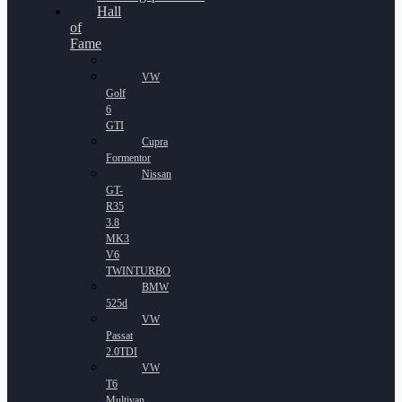
Hall
of
Fame
VW
Golf
6
GTI
Cupra
Formentor
Nissan
GT-
R35
3.8
MK3
V6
TWINTURBO
BMW
525d
VW
Passat
2.0TDI
VW
T6
Multivan