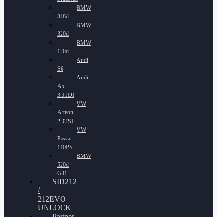
BMW
318d
BMW
320d
BMW
120d
Audi
S6
Audi
A5
3.0TDI
VW
Arteon
2.0TSI
VW
Passat
110PS
BMW
520d
G31
SID212
/
212EVO
UNLOCK
Partner