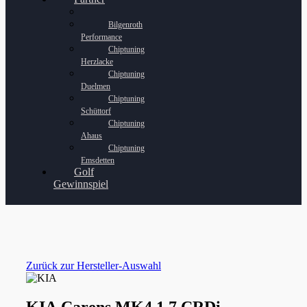
Bilgenroth
Performance
Chiptuning
Herzlacke
Chiptuning
Duelmen
Chiptuning
Schüttorf
Chiptuning
Ahaus
Chiptuning
Emsdetten
Golf
Gewinnspiel
Zurück zur Hersteller-Auswahl
KIA Carens MK4 1.7 CRDi