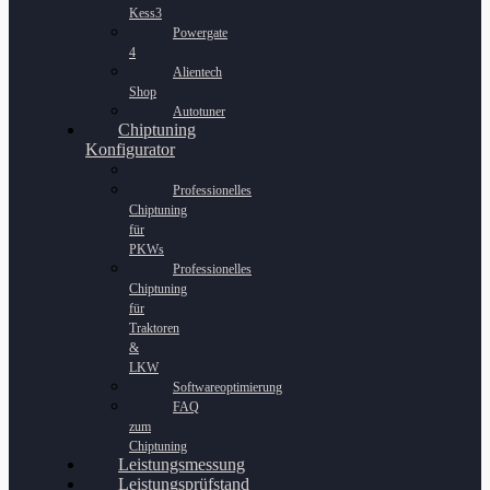
Kess3
Powergate
4
Alientech
Shop
Autotuner
Chiptuning
Konfigurator
Professionelles
Chiptuning
für
PKWs
Professionelles
Chiptuning
für
Traktoren
&
LKW
Softwareoptimierung
FAQ
zum
Chiptuning
Leistungsmessung
Leistungsprüfstand