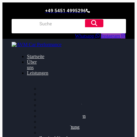
+49 5451 4995296
Whatsapp
Instagram
Startseite
Über
uns
Leistungen
Oildruck FIx
Dieselpartikelfilter
Softwareoptimierung
Getriebeoptimierung
Walnussstrahlen
Bremsscheiben planen
Software Update
Felgenaufbereitung
Ersatz- und