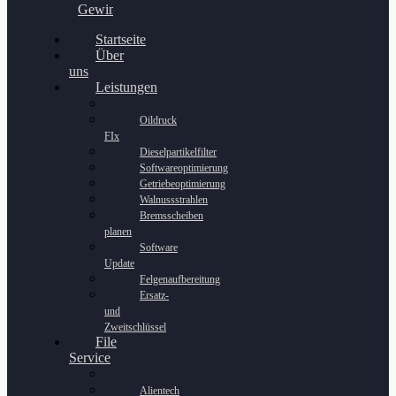
Gewinnspiel
Startseite
Über
uns
Leistungen
Oildruck
FIx
Dieselpartikelfilter
Softwareoptimierung
Getriebeoptimierung
Walnussstrahlen
Bremsscheiben
planen
Software
Update
Felgenaufbereitung
Ersatz-
und
Zweitschlüssel
File
Service
Alientech