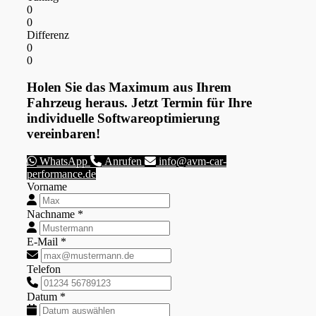
0
0
Differenz
0
0
Holen Sie das Maximum aus Ihrem
Fahrzeug heraus. Jetzt Termin für Ihre
individuelle Softwareoptimierung
vereinbaren!
WhatsApp
Anrufen
info@avm-car-
performance.de
Vorname
Nachname *
E-Mail *
Telefon
Datum *