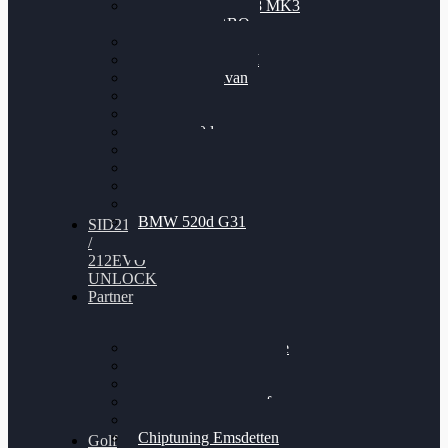
Nissan GT-R35 3.8 MK3
V6 TWINTURBO
BMW 525d
VW Passat 2.0TDI
VW T6 Multivan
BMW 318d
BMW 320d
BMW 120d
Audi S6
Audi A5 3.0TDI
VW Arteon 2.0TSI
VW Passat 110PS
BMW 520d G31
SID212
/
212EVO
UNLOCK
Partner
Bilgenroth Performance
Chiptuning Herzlacke
Chiptuning Duelmen
Chiptuning Schüttorf
Chiptuning Ahaus
Chiptuning Emsdetten
Golf