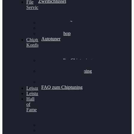
Zweitschlüssel
File
Service
Alientech Kess3
Powergate 4
Alientech Shop
Autotuner
Chiptuning
Konfigurator
Professionelles Chiptuning
für PKWs
Professionelles Chiptuning
für Traktoren & LKW
Softwareoptimierung
FAQ zum Chiptuning
Leistungsmessung
Leistungsprüfstand
Hall
of
Fame
VW Golf 6 GTI
Cupra Formentor