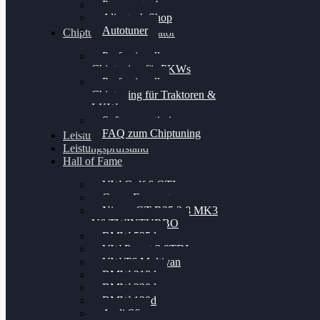
Powergate 4
Alientech Shop
Autotuner
Chiptuning Konfigurator
Professionelles
Chiptuning für PKWs
Professionelles
Chiptuning für Traktoren &
LKW
Softwareoptimierung
FAQ zum Chiptuning
Leistungsmessung
Leistungsprüfstand
Hall of Fame
VW Golf 6 GTI
Cupra Formentor
Nissan GT-R35 3.8 MK3
V6 TWINTURBO
BMW 525d
VW Passat 2.0TDI
VW T6 Multivan
BMW 318d
BMW 320d
BMW 120d
Audi S6