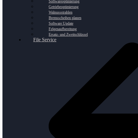
Softwareoptimierung
Getriebeoptimierung
Walnussstrahlen
Bremsscheiben planen
Software Update
Felgenaufbereitung
Ersatz- und Zweitschlüssel
File Service