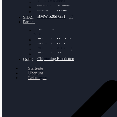
Audi A5 3.0TDI
VW Arteon 2.0TSI
VW Passat 110PS
BMW 520d G31
SID212 / 212EVO UNLOCK
Partner
Bilgenroth
Performance
Chiptuning Herzlacke
Chiptuning Duelmen
Chiptuning Schüttorf
Chiptuning Ahaus
Chiptuning Emsdetten
Golf Gewinnspiel
Startseite
Über uns
Leistungen