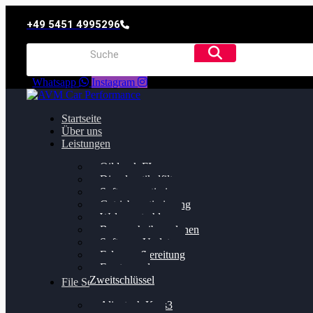
+49 5451 4995296
Whatsapp
Instagram
Startseite
Über uns
Leistungen
Oildruck FIx
Dieselpartikelfilter
Softwareoptimierung
Getriebeoptimierung
Walnussstrahlen
Bremsscheiben planen
Software Update
Felgenaufbereitung
Ersatz- und
Zweitschlüssel
File Service
Alientech Kess3