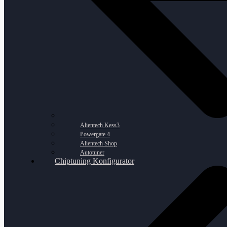
Alientech Kess3
Powergate 4
Alientech Shop
Autotuner
Chiptuning Konfigurator