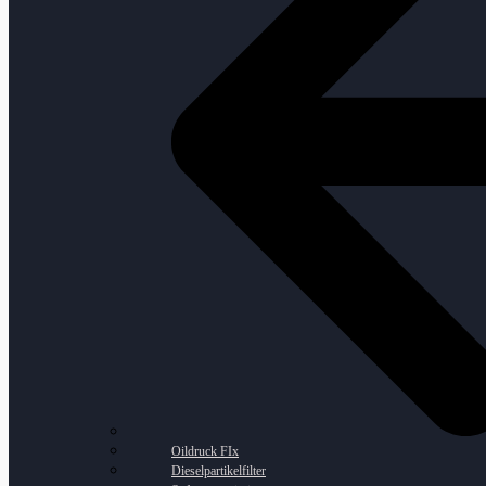
Oildruck FIx
Dieselpartikelfilter