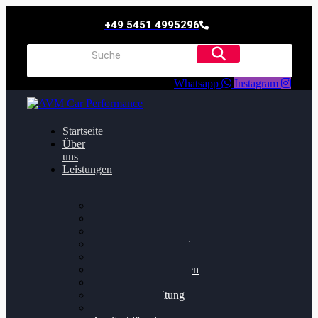
+49 5451 4995296
Whatsapp
Instagram
Startseite
Über
uns
Leistungen
Oildruck FIx
Dieselpartikelfilter
Softwareoptimierung
Getriebeoptimierung
Walnussstrahlen
Bremsscheiben planen
Software Update
Felgenaufbereitung
Ersatz- und