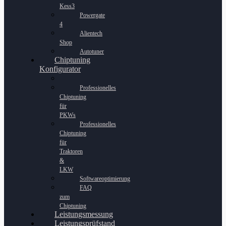
Kess3
Powergate
4
Alientech
Shop
Autotuner
Chiptuning
Konfigurator
Professionelles
Chiptuning
für
PKWs
Professionelles
Chiptuning
für
Traktoren
&
LKW
Softwareoptimierung
FAQ
zum
Chiptuning
Leistungsmessung
Leistungsprüfstand