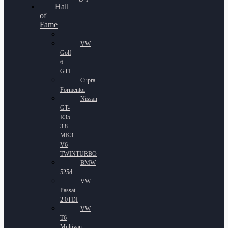
Hall
of
Fame
VW
Golf
6
GTI
Cupra
Formentor
Nissan
GT-
R35
3.8
MK3
V6
TWINTURBO
BMW
525d
VW
Passat
2.0TDI
VW
T6
Multivan