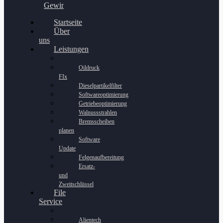
Gewinnspiel
Startseite
Über
uns
Leistungen
Oildruck
FIx
Dieselpartikelfilter
Softwareoptimierung
Getriebeoptimierung
Walnussstrahlen
Bremsscheiben
planen
Software
Update
Felgenaufbereitung
Ersatz-
und
Zweitschlüssel
File
Service
Alientech