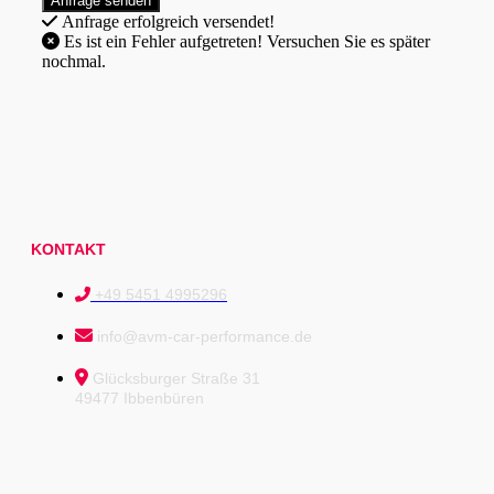
Anfrage erfolgreich versendet!
Es ist ein Fehler aufgetreten! Versuchen Sie es später
nochmal.
KONTAKT
+49 5451 4995296
info@avm-car-performance.de
Glücksburger Straße 31
49477 Ibbenbüren