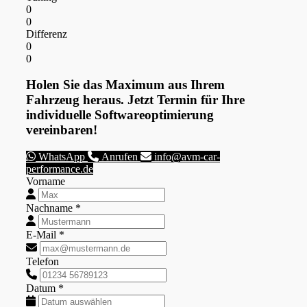
0
0
Differenz
0
0
Holen Sie das Maximum aus Ihrem
Fahrzeug heraus. Jetzt Termin für Ihre
individuelle Softwareoptimierung
vereinbaren!
WhatsApp
Anrufen
info@avm-car-
performance.de
Vorname
Nachname *
E-Mail *
Telefon
Datum *