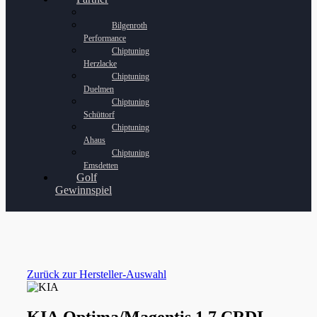
Bilgenroth
Performance
Chiptuning
Herzlacke
Chiptuning
Duelmen
Chiptuning
Schüttorf
Chiptuning
Ahaus
Chiptuning
Emsdetten
Golf
Gewinnspiel
Zurück zur Hersteller-Auswahl
KIA Optima/Magentis 1.7 CRDI