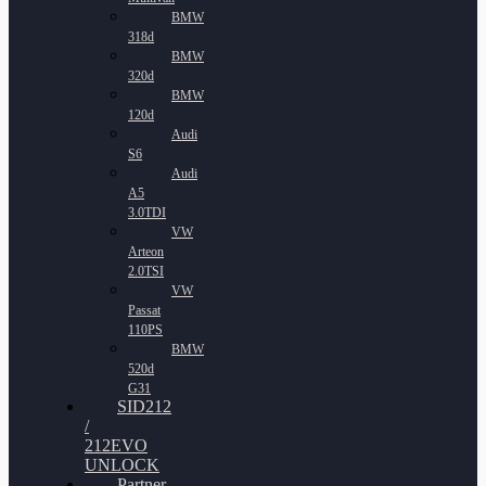
BMW
318d
BMW
320d
BMW
120d
Audi
S6
Audi
A5
3.0TDI
VW
Arteon
2.0TSI
VW
Passat
110PS
BMW
520d
G31
SID212
/
212EVO
UNLOCK
Partner