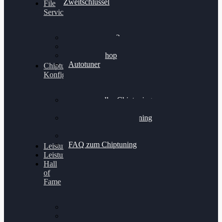
Zweitschlüssel
File
Service
Alientech Kess3
Powergate 4
Alientech Shop
Autotuner
Chiptuning
Konfigurator
Professionelles Chiptuning
für PKWs
Professionelles Chiptuning
für Traktoren & LKW
Softwareoptimierung
FAQ zum Chiptuning
Leistungsmessung
Leistungsprüfstand
Hall
of
Fame
VW Golf 6 GTI
Cupra Formentor