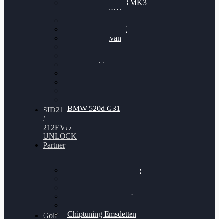
Nissan GT-R35 3.8 MK3
V6 TWINTURBO
BMW 525d
VW Passat 2.0TDI
VW T6 Multivan
BMW 318d
BMW 320d
BMW 120d
Audi S6
Audi A5 3.0TDI
VW Arteon 2.0TSI
VW Passat 110PS
BMW 520d G31
SID212
/
212EVO
UNLOCK
Partner
Bilgenroth Performance
Chiptuning Herzlacke
Chiptuning Duelmen
Chiptuning Schüttorf
Chiptuning Ahaus
Chiptuning Emsdetten
Golf