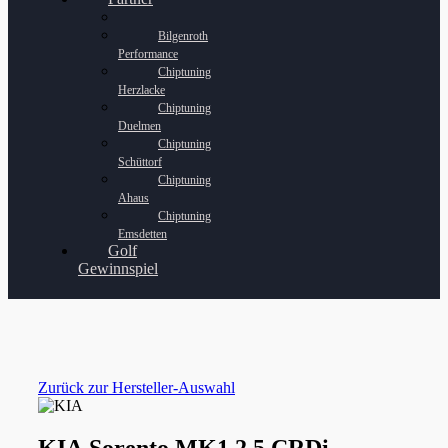
Bilgenroth
Performance
Chiptuning
Herzlacke
Chiptuning
Duelmen
Chiptuning
Schüttorf
Chiptuning
Ahaus
Chiptuning
Emsdetten
Golf
Gewinnspiel
Zurück zur Hersteller-Auswahl
KIA Sorento MK1 2.5 CRDi