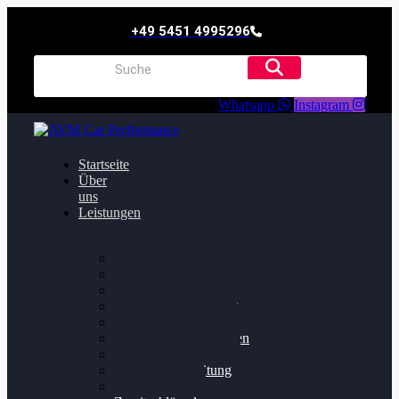
+49 5451 4995296
Whatsapp
Instagram
Startseite
Über
uns
Leistungen
Oildruck FIx
Dieselpartikelfilter
Softwareoptimierung
Getriebeoptimierung
Walnussstrahlen
Bremsscheiben planen
Software Update
Felgenaufbereitung
Ersatz- und