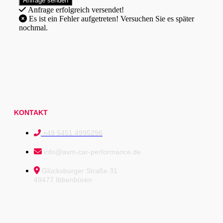
Anfrage erfolgreich versendet!
Es ist ein Fehler aufgetreten! Versuchen Sie es später
nochmal.
KONTAKT
+49 5451 4995296
info@avm-car-performance.de
Glücksburger Straße 31
49477 Ibbenbüren