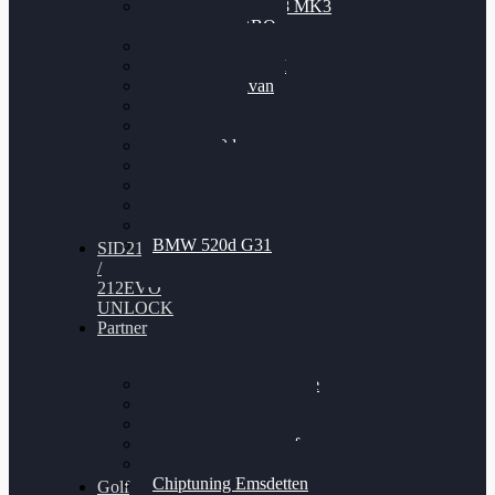
Nissan GT-R35 3.8 MK3
V6 TWINTURBO
BMW 525d
VW Passat 2.0TDI
VW T6 Multivan
BMW 318d
BMW 320d
BMW 120d
Audi S6
Audi A5 3.0TDI
VW Arteon 2.0TSI
VW Passat 110PS
BMW 520d G31
SID212
/
212EVO
UNLOCK
Partner
Bilgenroth Performance
Chiptuning Herzlacke
Chiptuning Duelmen
Chiptuning Schüttorf
Chiptuning Ahaus
Chiptuning Emsdetten
Golf