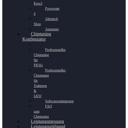
Kess3
Powergate
4
Alientech
Shop
Autotuner
Chiptuning
Konfigurator
Professionelles
Chiptuning
für
PKWs
Professionelles
Chiptuning
für
Traktoren
&
LKW
Softwareoptimierung
FAQ
zum
Chiptuning
Leistungsmessung
Leistungsprüfstand