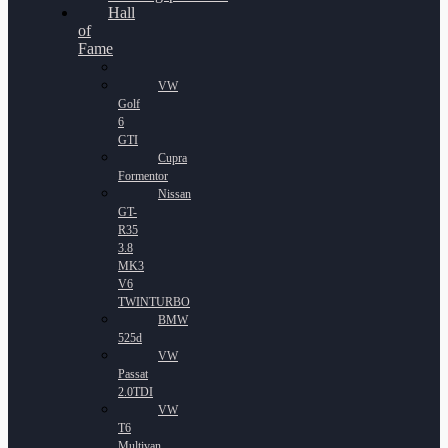
Hall
of
Fame
VW
Golf
6
GTI
Cupra
Formentor
Nissan
GT-
R35
3.8
MK3
V6
TWINTURBO
BMW
525d
VW
Passat
2.0TDI
VW
T6
Multivan