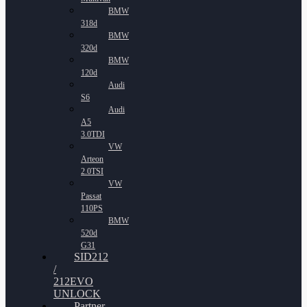
BMW
318d
BMW
320d
BMW
120d
Audi
S6
Audi
A5
3.0TDI
VW
Arteon
2.0TSI
VW
Passat
110PS
BMW
520d
G31
SID212
/
212EVO
UNLOCK
Partner