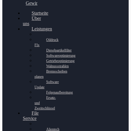
Gewinnspiel
Startseite
Über
uns
Leistungen
Oildruck
FIx
Dieselpartikelfilter
Softwareoptimierung
Getriebeoptimierung
Walnussstrahlen
Bremsscheiben
planen
Software
Update
Felgenaufbereitung
Ersatz-
und
Zweitschlüssel
File
Service
Alientech