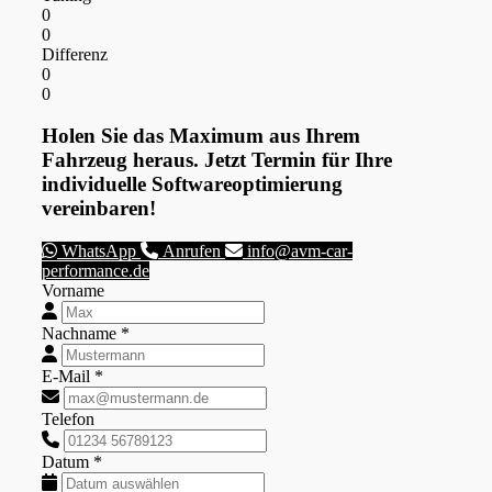
0
0
Differenz
0
0
Holen Sie das Maximum aus Ihrem
Fahrzeug heraus. Jetzt Termin für Ihre
individuelle Softwareoptimierung
vereinbaren!
WhatsApp
Anrufen
info@avm-car-
performance.de
Vorname
Nachname *
E-Mail *
Telefon
Datum *