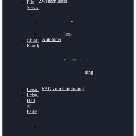
Zweitschlüssel
File
Service
Alientech Kess3
Powergate 4
Alientech Shop
Autotuner
Chiptuning
Konfigurator
Professionelles Chiptuning
für PKWs
Professionelles Chiptuning
für Traktoren & LKW
Softwareoptimierung
FAQ zum Chiptuning
Leistungsmessung
Leistungsprüfstand
Hall
of
Fame
VW Golf 6 GTI
Cupra Formentor