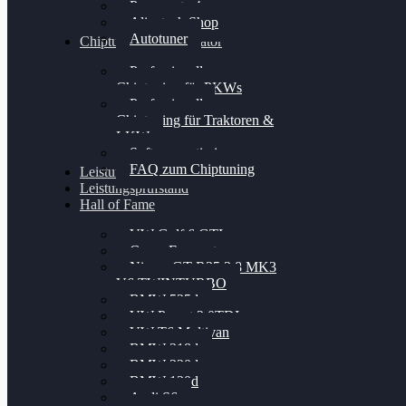
Powergate 4
Alientech Shop
Autotuner
Chiptuning Konfigurator
Professionelles
Chiptuning für PKWs
Professionelles
Chiptuning für Traktoren &
LKW
Softwareoptimierung
FAQ zum Chiptuning
Leistungsmessung
Leistungsprüfstand
Hall of Fame
VW Golf 6 GTI
Cupra Formentor
Nissan GT-R35 3.8 MK3
V6 TWINTURBO
BMW 525d
VW Passat 2.0TDI
VW T6 Multivan
BMW 318d
BMW 320d
BMW 120d
Audi S6