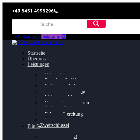
+49 5451 4995296
Whatsapp
Instagram
Startseite
Über uns
Leistungen
Oildruck FIx
Dieselpartikelfilter
Softwareoptimierung
Getriebeoptimierung
Walnussstrahlen
Bremsscheiben planen
Software Update
Felgenaufbereitung
Ersatz- und
Zweitschlüssel
File Service
Alientech Kess3