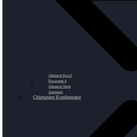
Alientech Kess3
Powergate 4
Alientech Shop
Autotuner
Chiptuning Konfigurator