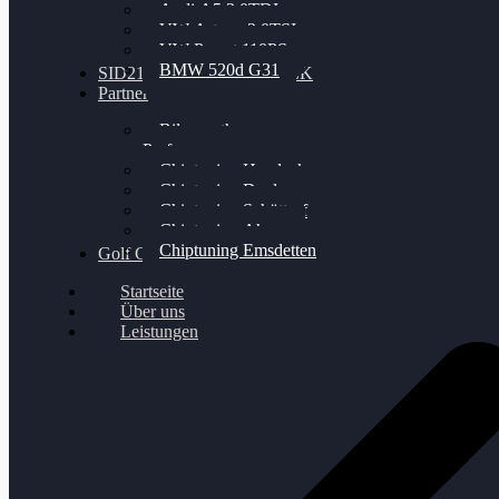
Audi A5 3.0TDI
VW Arteon 2.0TSI
VW Passat 110PS
BMW 520d G31
SID212 / 212EVO UNLOCK
Partner
Bilgenroth
Performance
Chiptuning Herzlacke
Chiptuning Duelmen
Chiptuning Schüttorf
Chiptuning Ahaus
Chiptuning Emsdetten
Golf Gewinnspiel
Startseite
Über uns
Leistungen