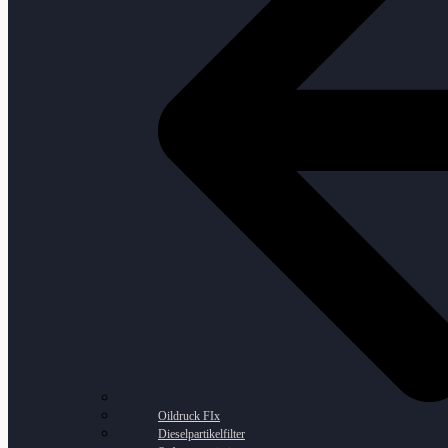
Oildruck FIx
Dieselpartikelfilter