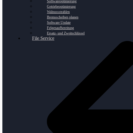
Softwareoptimierung
Getriebeoptimierung
Walnussstrahlen
Bremsscheiben planen
Software Update
Felgenaufbereitung
Ersatz- und Zweitschlüssel
File Service