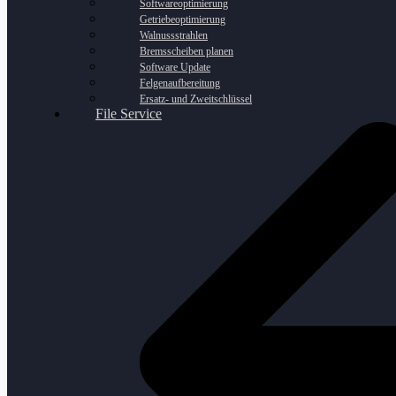
Softwareoptimierung
Getriebeoptimierung
Walnussstrahlen
Bremsscheiben planen
Software Update
Felgenaufbereitung
Ersatz- und Zweitschlüssel
File Service