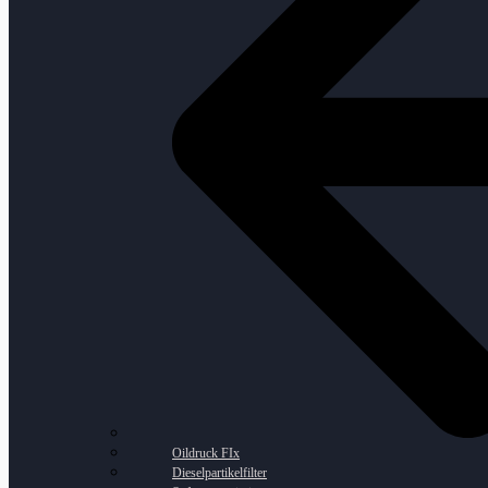
Oildruck FIx
Dieselpartikelfilter