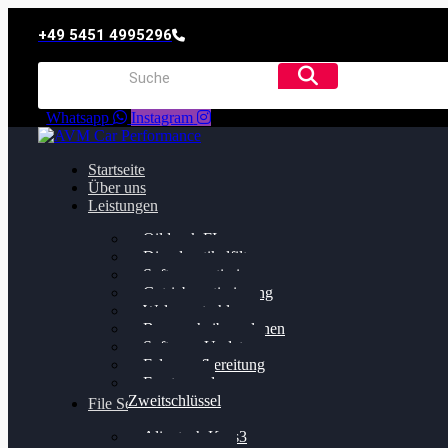
+49 5451 4995296
Whatsapp
Instagram
Startseite
Über uns
Leistungen
Oildruck FIx
Dieselpartikelfilter
Softwareoptimierung
Getriebeoptimierung
Walnussstrahlen
Bremsscheiben planen
Software Update
Felgenaufbereitung
Ersatz- und
Zweitschlüssel
File Service
Alientech Kess3