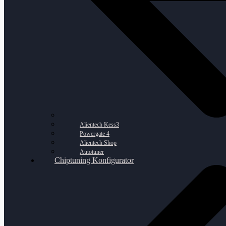
Alientech Kess3
Powergate 4
Alientech Shop
Autotuner
Chiptuning Konfigurator