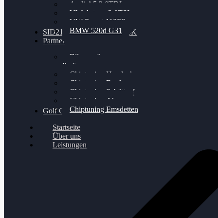
Audi A5 3.0TDI
VW Arteon 2.0TSI
VW Passat 110PS
BMW 520d G31
SID212 / 212EVO UNLOCK
Partner
Bilgenroth
Performance
Chiptuning Herzlacke
Chiptuning Duelmen
Chiptuning Schüttorf
Chiptuning Ahaus
Chiptuning Emsdetten
Golf Gewinnspiel
Startseite
Über uns
Leistungen