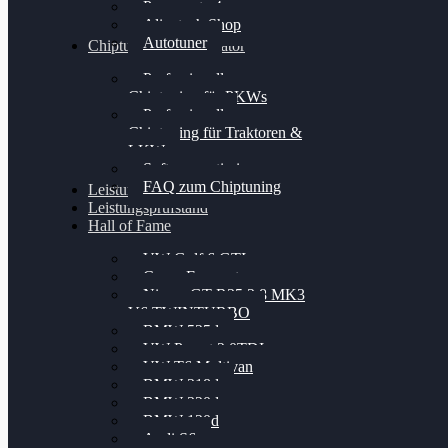
Powergate 4
Alientech Shop
Autotuner
Chiptuning Konfigurator
Professionelles
Chiptuning für PKWs
Professionelles
Chiptuning für Traktoren &
LKW
Softwareoptimierung
FAQ zum Chiptuning
Leistungsmessung
Leistungsprüfstand
Hall of Fame
VW Golf 6 GTI
Cupra Formentor
Nissan GT-R35 3.8 MK3
V6 TWINTURBO
BMW 525d
VW Passat 2.0TDI
VW T6 Multivan
BMW 318d
BMW 320d
BMW 120d
Audi S6