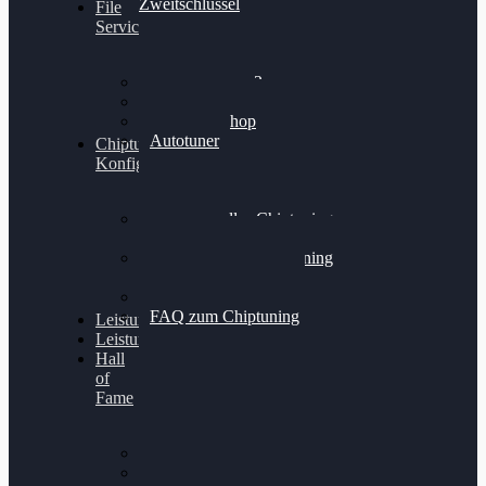
Zweitschlüssel
File
Service
Alientech Kess3
Powergate 4
Alientech Shop
Autotuner
Chiptuning
Konfigurator
Professionelles Chiptuning
für PKWs
Professionelles Chiptuning
für Traktoren & LKW
Softwareoptimierung
FAQ zum Chiptuning
Leistungsmessung
Leistungsprüfstand
Hall
of
Fame
VW Golf 6 GTI
Cupra Formentor