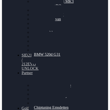
Nissan GT-R35 3.8 MK3
V6 TWINTURBO
BMW 525d
VW Passat 2.0TDI
VW T6 Multivan
BMW 318d
BMW 320d
BMW 120d
Audi S6
Audi A5 3.0TDI
VW Arteon 2.0TSI
VW Passat 110PS
BMW 520d G31
SID212
/
212EVO
UNLOCK
Partner
Bilgenroth Performance
Chiptuning Herzlacke
Chiptuning Duelmen
Chiptuning Schüttorf
Chiptuning Ahaus
Chiptuning Emsdetten
Golf