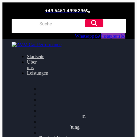
+49 5451 4995296
Whatsapp
Instagram
Startseite
Über
uns
Leistungen
Oildruck FIx
Dieselpartikelfilter
Softwareoptimierung
Getriebeoptimierung
Walnussstrahlen
Bremsscheiben planen
Software Update
Felgenaufbereitung
Ersatz- und