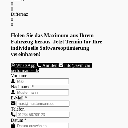
0
0
Differenz
0
0
Holen Sie das Maximum aus Ihrem
Fahrzeug heraus. Jetzt Termin für Ihre
individuelle Softwareoptimierung
vereinbaren!
WhatsApp
Anrufen
info@avm-car-
performance.de
Vorname
Nachname *
E-Mail *
Telefon
Datum *