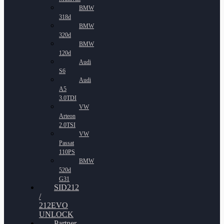
BMW
318d
BMW
320d
BMW
120d
Audi
S6
Audi
A5
3.0TDI
VW
Arteon
2.0TSI
VW
Passat
110PS
BMW
520d
G31
SID212
/
212EVO
UNLOCK
Partner