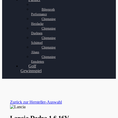
Bilgenroth
Performance
Chiptuning
Herzlacke
Chiptuning
Duelmen
Chiptuning
Schüttorf
Chiptuning
Ahaus
Chiptuning
Emsdetten
Golf
Gewinnspiel
Zurück zur Hersteller-Auswahl
Lancia Dedra 1.6 16V