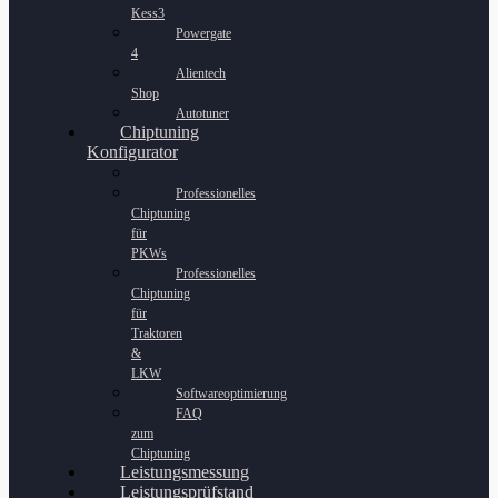
Kess3
Powergate
4
Alientech
Shop
Autotuner
Chiptuning
Konfigurator
Professionelles
Chiptuning
für
PKWs
Professionelles
Chiptuning
für
Traktoren
&
LKW
Softwareoptimierung
FAQ
zum
Chiptuning
Leistungsmessung
Leistungsprüfstand