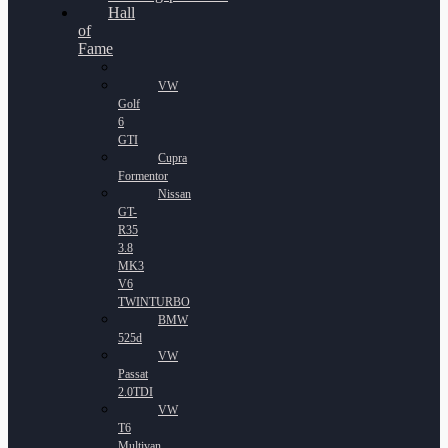
Hall
of
Fame
VW
Golf
6
GTI
Cupra
Formentor
Nissan
GT-
R35
3.8
MK3
V6
TWINTURBO
BMW
525d
VW
Passat
2.0TDI
VW
T6
Multivan