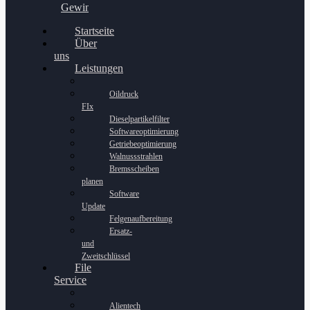
Gewinnspiel
Startseite
Über
uns
Leistungen
Oildruck
FIx
Dieselpartikelfilter
Softwareoptimierung
Getriebeoptimierung
Walnussstrahlen
Bremsscheiben
planen
Software
Update
Felgenaufbereitung
Ersatz-
und
Zweitschlüssel
File
Service
Alientech