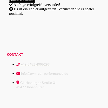
Anfrage erfolgreich versendet!
Es ist ein Fehler aufgetreten! Versuchen Sie es später
nochmal.
KONTAKT
+49 5451 4995296
info@avm-car-performance.de
Glücksburger Straße 31
49477 Ibbenbüren