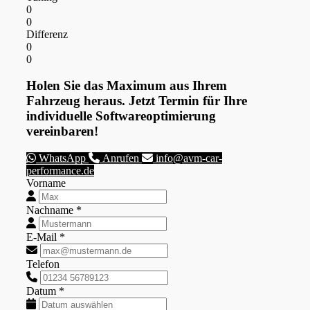
0
0
Differenz
0
0
Holen Sie das Maximum aus Ihrem
Fahrzeug heraus. Jetzt Termin für Ihre
individuelle Softwareoptimierung
vereinbaren!
WhatsApp
Anrufen
info@avm-car-
performance.de
Vorname
Nachname *
E-Mail *
Telefon
Datum *