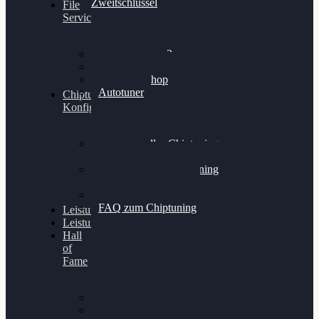
Zweitschlüssel
File
Service
Alientech Kess3
Powergate 4
Alientech Shop
Autotuner
Chiptuning
Konfigurator
Professionelles Chiptuning
für PKWs
Professionelles Chiptuning
für Traktoren & LKW
Softwareoptimierung
FAQ zum Chiptuning
Leistungsmessung
Leistungsprüfstand
Hall
of
Fame
VW Golf 6 GTI
Cupra Formentor