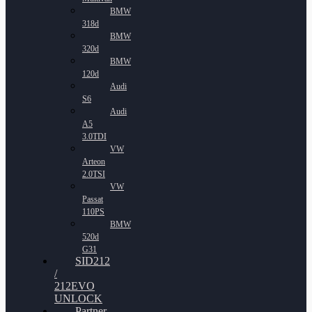
BMW
318d
BMW
320d
BMW
120d
Audi
S6
Audi
A5
3.0TDI
VW
Arteon
2.0TSI
VW
Passat
110PS
BMW
520d
G31
SID212
/
212EVO
UNLOCK
Partner