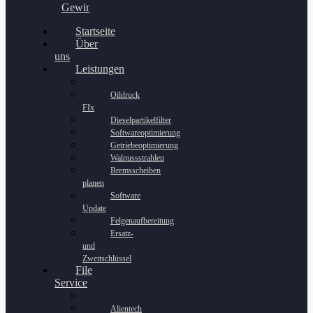
Gewinnspiel
Startseite
Über
uns
Leistungen
Oildruck
FIx
Dieselpartikelfilter
Softwareoptimierung
Getriebeoptimierung
Walnussstrahlen
Bremsscheiben
planen
Software
Update
Felgenaufbereitung
Ersatz-
und
Zweitschlüssel
File
Service
Alientech