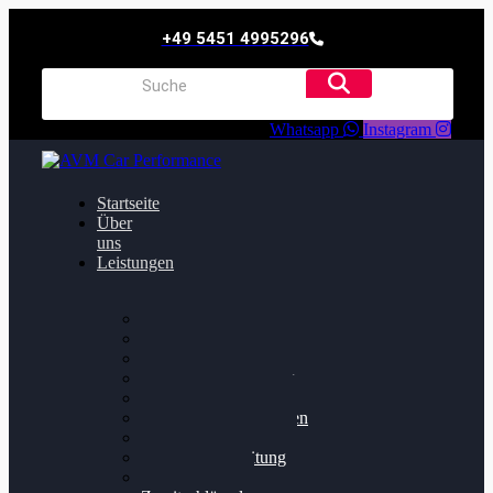
+49 5451 4995296
Whatsapp
Instagram
Startseite
Über
uns
Leistungen
Oildruck FIx
Dieselpartikelfilter
Softwareoptimierung
Getriebeoptimierung
Walnussstrahlen
Bremsscheiben planen
Software Update
Felgenaufbereitung
Ersatz- und