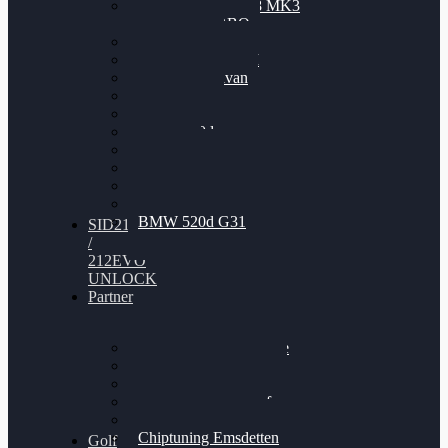
Nissan GT-R35 3.8 MK3
V6 TWINTURBO
BMW 525d
VW Passat 2.0TDI
VW T6 Multivan
BMW 318d
BMW 320d
BMW 120d
Audi S6
Audi A5 3.0TDI
VW Arteon 2.0TSI
VW Passat 110PS
BMW 520d G31
SID212
/
212EVO
UNLOCK
Partner
Bilgenroth Performance
Chiptuning Herzlacke
Chiptuning Duelmen
Chiptuning Schüttorf
Chiptuning Ahaus
Chiptuning Emsdetten
Golf