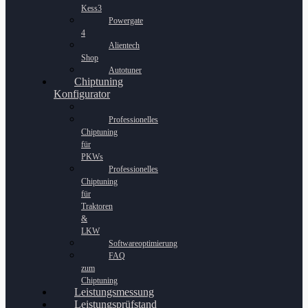
Kess3
Powergate
4
Alientech
Shop
Autotuner
Chiptuning
Konfigurator
Professionelles
Chiptuning
für
PKWs
Professionelles
Chiptuning
für
Traktoren
&
LKW
Softwareoptimierung
FAQ
zum
Chiptuning
Leistungsmessung
Leistungsprüfstand