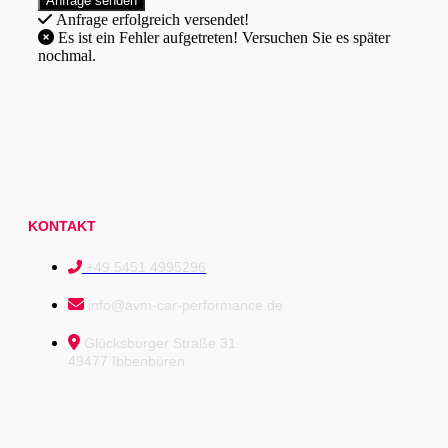
Anfrage erfolgreich versendet!
Es ist ein Fehler aufgetreten! Versuchen Sie es später
nochmal.
KONTAKT
+49 5451 4995296
info@avm-car-performance.de
Glücksburger Straße 31
49477 Ibbenbüren