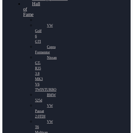
Hall
of
Fame
VW
Golf
6
GTI
Cupra
Formentor
Nissan
GT-
R35
3.8
MK3
V6
TWINTURBO
BMW
525d
VW
Passat
2.0TDI
VW
T6
Multivan