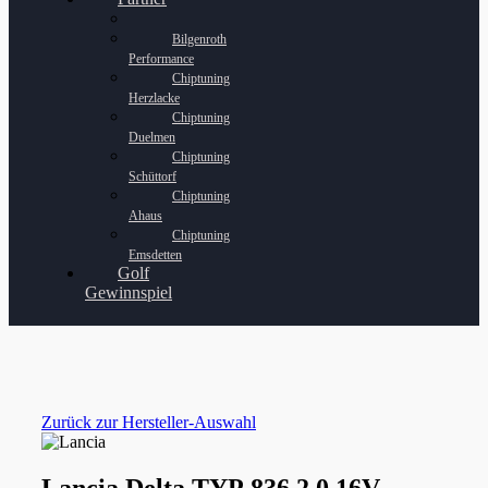
Bilgenroth
Performance
Chiptuning
Herzlacke
Chiptuning
Duelmen
Chiptuning
Schüttorf
Chiptuning
Ahaus
Chiptuning
Emsdetten
Golf
Gewinnspiel
Zurück zur Hersteller-Auswahl
Lancia Delta TYP 836 2.0 16V