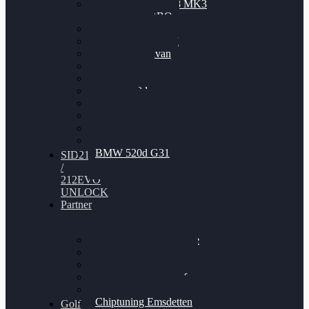
Nissan GT-R35 3.8 MK3
V6 TWINTURBO
BMW 525d
VW Passat 2.0TDI
VW T6 Multivan
BMW 318d
BMW 320d
BMW 120d
Audi S6
Audi A5 3.0TDI
VW Arteon 2.0TSI
VW Passat 110PS
BMW 520d G31
SID212
/
212EVO
UNLOCK
Partner
Bilgenroth Performance
Chiptuning Herzlacke
Chiptuning Duelmen
Chiptuning Schüttorf
Chiptuning Ahaus
Chiptuning Emsdetten
Golf