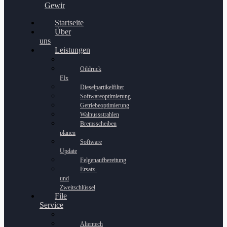
Gewinnspiel
Startseite
Über
uns
Leistungen
Oildruck
FIx
Dieselpartikelfilter
Softwareoptimierung
Getriebeoptimierung
Walnussstrahlen
Bremsscheiben
planen
Software
Update
Felgenaufbereitung
Ersatz-
und
Zweitschlüssel
File
Service
Alientech