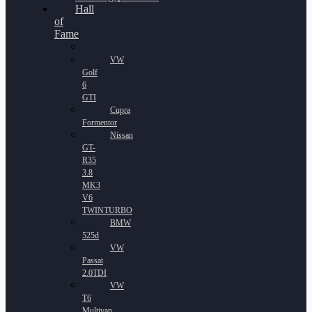
Hall
of
Fame
VW
Golf
6
GTI
Cupra
Formentor
Nissan
GT-
R35
3.8
MK3
V6
TWINTURBO
BMW
525d
VW
Passat
2.0TDI
VW
T6
Multivan