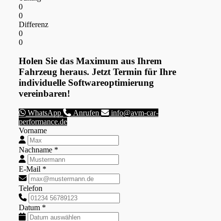
0
0
Differenz
0
0
Holen Sie das Maximum aus Ihrem
Fahrzeug heraus. Jetzt Termin für Ihre
individuelle Softwareoptimierung
vereinbaren!
WhatsApp
Anrufen
info@avm-car-
performance.de
Vorname
Nachname *
E-Mail *
Telefon
Datum *