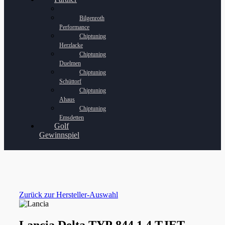
Bilgenroth
Performance
Chiptuning
Herzlacke
Chiptuning
Duelmen
Chiptuning
Schüttorf
Chiptuning
Ahaus
Chiptuning
Emsdetten
Golf
Gewinnspiel
Zurück zur Hersteller-Auswahl
Lancia Delta TYP 844 1.4 TJET