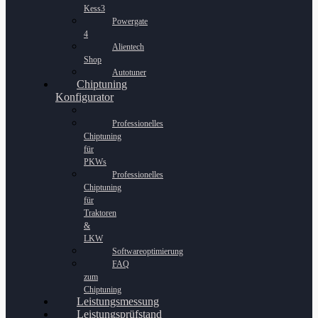
Kess3
Powergate
4
Alientech
Shop
Autotuner
Chiptuning
Konfigurator
Professionelles
Chiptuning
für
PKWs
Professionelles
Chiptuning
für
Traktoren
&
LKW
Softwareoptimierung
FAQ
zum
Chiptuning
Leistungsmessung
Leistungsprüfstand