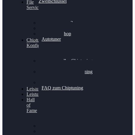
Zweitschlüssel
File
Service
Alientech Kess3
Powergate 4
Alientech Shop
Autotuner
Chiptuning
Konfigurator
Professionelles Chiptuning
für PKWs
Professionelles Chiptuning
für Traktoren & LKW
Softwareoptimierung
FAQ zum Chiptuning
Leistungsmessung
Leistungsprüfstand
Hall
of
Fame
VW Golf 6 GTI
Cupra Formentor