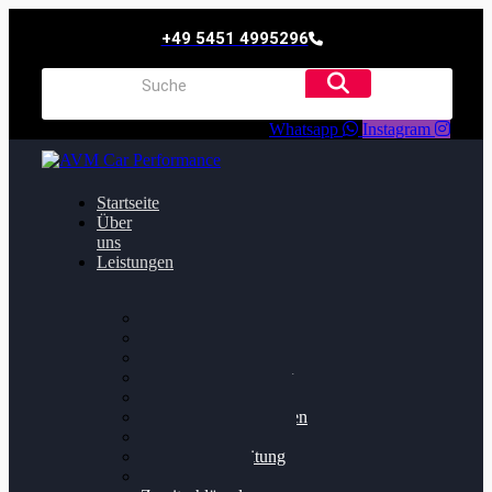
+49 5451 4995296
Whatsapp
Instagram
Startseite
Über
uns
Leistungen
Oildruck FIx
Dieselpartikelfilter
Softwareoptimierung
Getriebeoptimierung
Walnussstrahlen
Bremsscheiben planen
Software Update
Felgenaufbereitung
Ersatz- und