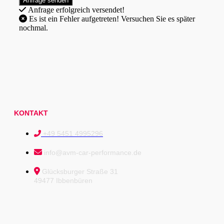
Anfrage erfolgreich versendet!
Es ist ein Fehler aufgetreten! Versuchen Sie es später
nochmal.
KONTAKT
+49 5451 4995296
info@avm-car-performance.de
Glücksburger Straße 31
49477 Ibbenbüren