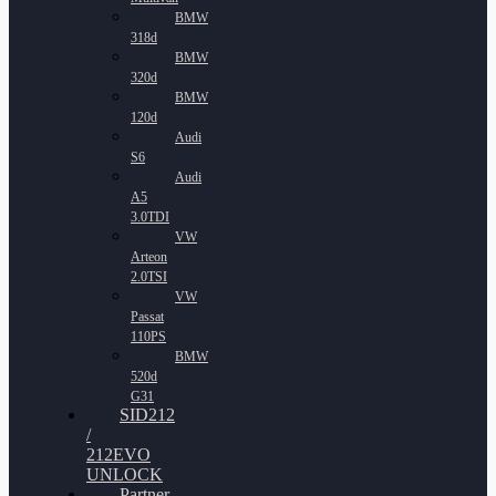
BMW
318d
BMW
320d
BMW
120d
Audi
S6
Audi
A5
3.0TDI
VW
Arteon
2.0TSI
VW
Passat
110PS
BMW
520d
G31
SID212
/
212EVO
UNLOCK
Partner