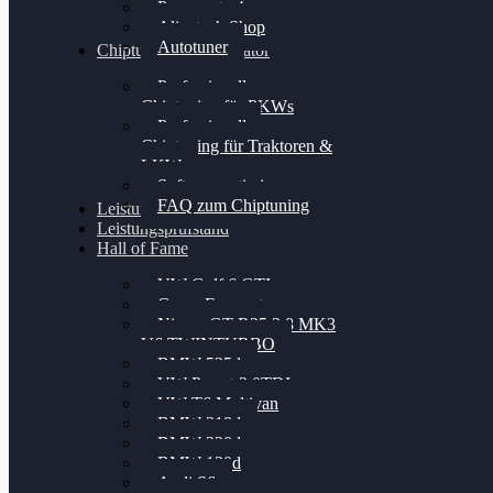
Powergate 4
Alientech Shop
Autotuner
Chiptuning Konfigurator
Professionelles
Chiptuning für PKWs
Professionelles
Chiptuning für Traktoren &
LKW
Softwareoptimierung
FAQ zum Chiptuning
Leistungsmessung
Leistungsprüfstand
Hall of Fame
VW Golf 6 GTI
Cupra Formentor
Nissan GT-R35 3.8 MK3
V6 TWINTURBO
BMW 525d
VW Passat 2.0TDI
VW T6 Multivan
BMW 318d
BMW 320d
BMW 120d
Audi S6