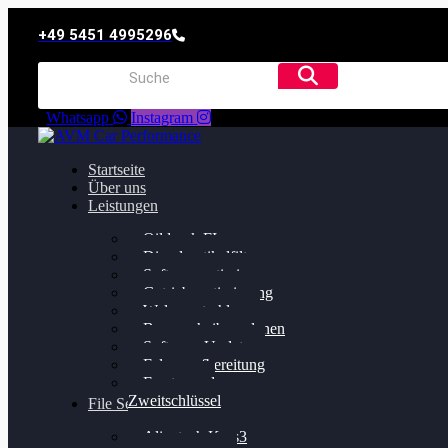
+49 5451 4995296
Whatsapp
Instagram
Startseite
Über uns
Leistungen
Oildruck FIx
Dieselpartikelfilter
Softwareoptimierung
Getriebeoptimierung
Walnussstrahlen
Bremsscheiben planen
Software Update
Felgenaufbereitung
Ersatz- und
Zweitschlüssel
File Service
Alientech Kess3