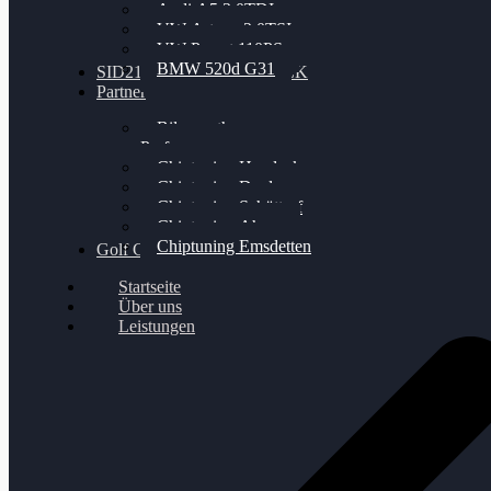
Audi A5 3.0TDI
VW Arteon 2.0TSI
VW Passat 110PS
BMW 520d G31
SID212 / 212EVO UNLOCK
Partner
Bilgenroth
Performance
Chiptuning Herzlacke
Chiptuning Duelmen
Chiptuning Schüttorf
Chiptuning Ahaus
Chiptuning Emsdetten
Golf Gewinnspiel
Startseite
Über uns
Leistungen