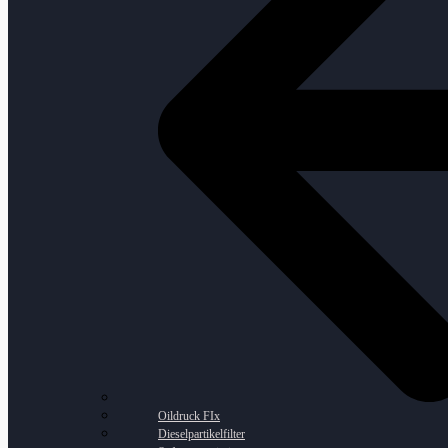
Oildruck FIx
Dieselpartikelfilter