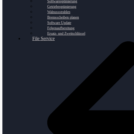
Softwareoptimierung
Getriebeoptimierung
Walnussstrahlen
Bremsscheiben planen
Software Update
Felgenaufbereitung
Ersatz- und Zweitschlüssel
File Service