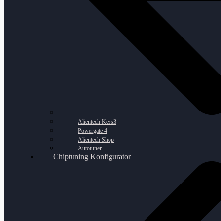
Alientech Kess3
Powergate 4
Alientech Shop
Autotuner
Chiptuning Konfigurator