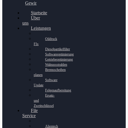
Gewinnspiel
Startseite
Über
uns
Leistungen
Oildruck
FIx
Dieselpartikelfilter
Softwareoptimierung
Getriebeoptimierung
Walnussstrahlen
Bremsscheiben
planen
Software
Update
Felgenaufbereitung
Ersatz-
und
Zweitschlüssel
File
Service
Alientech