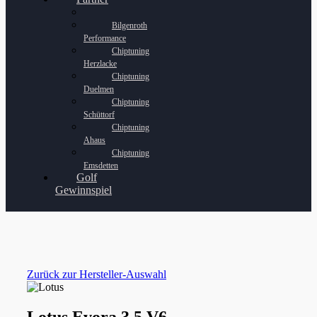
Bilgenroth
Performance
Chiptuning
Herzlacke
Chiptuning
Duelmen
Chiptuning
Schüttorf
Chiptuning
Ahaus
Chiptuning
Emsdetten
Golf
Gewinnspiel
Zurück zur Hersteller-Auswahl
Lotus Evora 3.5 V6