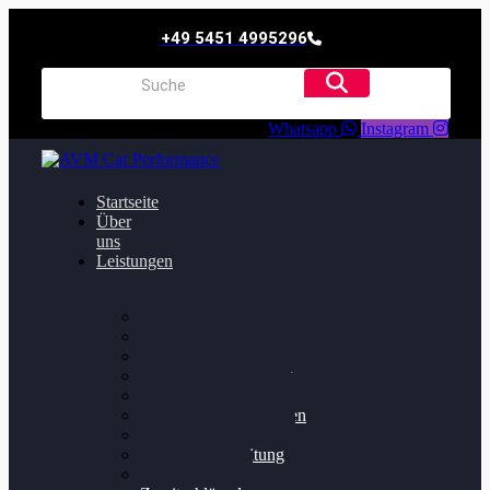
+49 5451 4995296
Whatsapp
Instagram
Startseite
Über
uns
Leistungen
Oildruck FIx
Dieselpartikelfilter
Softwareoptimierung
Getriebeoptimierung
Walnussstrahlen
Bremsscheiben planen
Software Update
Felgenaufbereitung
Ersatz- und