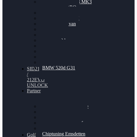
Nissan GT-R35 3.8 MK3
V6 TWINTURBO
BMW 525d
VW Passat 2.0TDI
VW T6 Multivan
BMW 318d
BMW 320d
BMW 120d
Audi S6
Audi A5 3.0TDI
VW Arteon 2.0TSI
VW Passat 110PS
BMW 520d G31
SID212
/
212EVO
UNLOCK
Partner
Bilgenroth Performance
Chiptuning Herzlacke
Chiptuning Duelmen
Chiptuning Schüttorf
Chiptuning Ahaus
Chiptuning Emsdetten
Golf