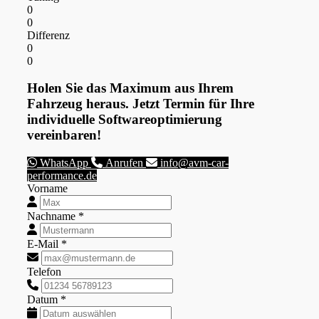
0
0
Differenz
0
0
Holen Sie das Maximum aus Ihrem
Fahrzeug heraus. Jetzt Termin für Ihre
individuelle Softwareoptimierung
vereinbaren!
WhatsApp
Anrufen
info@avm-car-
performance.de
Vorname
Nachname *
E-Mail *
Telefon
Datum *