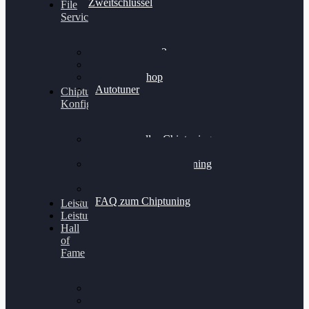
Zweitschlüssel
File
Service
Alientech Kess3
Powergate 4
Alientech Shop
Autotuner
Chiptuning
Konfigurator
Professionelles Chiptuning
für PKWs
Professionelles Chiptuning
für Traktoren & LKW
Softwareoptimierung
FAQ zum Chiptuning
Leistungsmessung
Leistungsprüfstand
Hall
of
Fame
VW Golf 6 GTI
Cupra Formentor