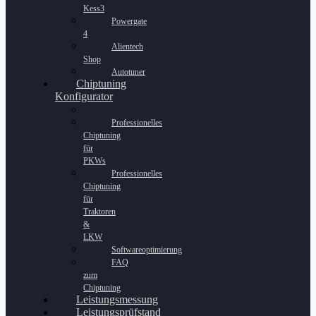
Kess3
Powergate
4
Alientech
Shop
Autotuner
Chiptuning
Konfigurator
Professionelles
Chiptuning
für
PKWs
Professionelles
Chiptuning
für
Traktoren
&
LKW
Softwareoptimierung
FAQ
zum
Chiptuning
Leistungsmessung
Leistungsprüfstand