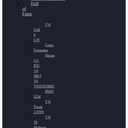
Hall
of
Fame
VW
Golf
6
GTI
Cupra
Formentor
Nissan
GT-
R35
3.8
MK3
V6
TWINTURBO
BMW
525d
VW
Passat
2.0TDI
VW
T6
Multivan