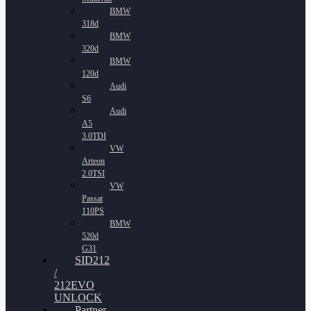
BMW
318d
BMW
320d
BMW
120d
Audi
S6
Audi
A5
3.0TDI
VW
Arteon
2.0TSI
VW
Passat
110PS
BMW
520d
G31
SID212
/
212EVO
UNLOCK
Partner