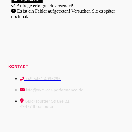
Anfrage erfolgreich versendet!
Es ist ein Fehler aufgetreten! Versuchen Sie es später
nochmal.
KONTAKT
+49 5451 4995296
info@avm-car-performance.de
Glücksburger Straße 31
49477 Ibbenbüren