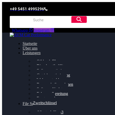
+49 5451 4995296
Whatsapp
Instagram
Startseite
Über uns
Leistungen
Oildruck FIx
Dieselpartikelfilter
Softwareoptimierung
Getriebeoptimierung
Walnussstrahlen
Bremsscheiben planen
Software Update
Felgenaufbereitung
Ersatz- und
Zweitschlüssel
File Service
Alientech Kess3