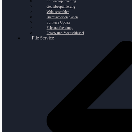
Softwareoptimierung
Getriebeoptimierung
Walnussstrahlen
Bremsscheiben planen
Software Update
Felgenaufbereitung
Ersatz- und Zweitschlüssel
File Service