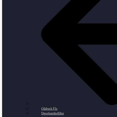
Oildruck FIx
Dieselpartikelfilter