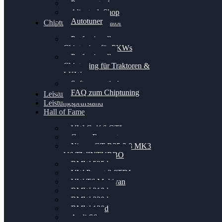
Powergate 4
Alientech Shop
Autotuner
Chiptuning Konfigurator
Professionelles
Chiptuning für PKWs
Professionelles
Chiptuning für Traktoren &
LKW
Softwareoptimierung
FAQ zum Chiptuning
Leistungsmessung
Leistungsprüfstand
Hall of Fame
VW Golf 6 GTI
Cupra Formentor
Nissan GT-R35 3.8 MK3
V6 TWINTURBO
BMW 525d
VW Passat 2.0TDI
VW T6 Multivan
BMW 318d
BMW 320d
BMW 120d
Audi S6