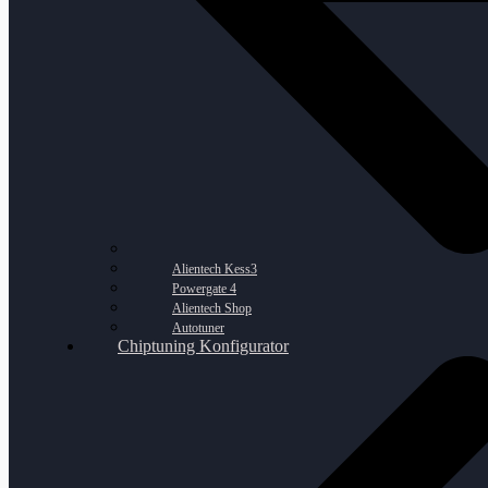
Alientech Kess3
Powergate 4
Alientech Shop
Autotuner
Chiptuning Konfigurator