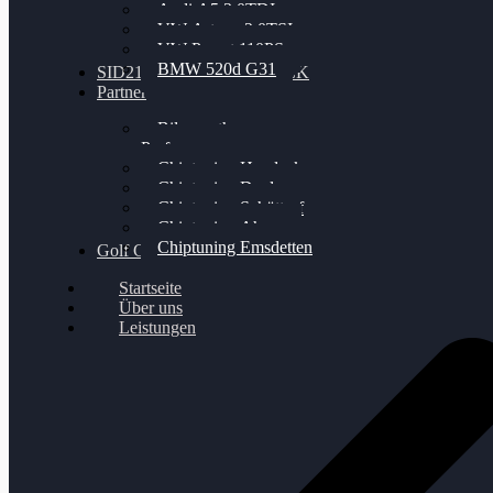
Audi A5 3.0TDI
VW Arteon 2.0TSI
VW Passat 110PS
BMW 520d G31
SID212 / 212EVO UNLOCK
Partner
Bilgenroth
Performance
Chiptuning Herzlacke
Chiptuning Duelmen
Chiptuning Schüttorf
Chiptuning Ahaus
Chiptuning Emsdetten
Golf Gewinnspiel
Startseite
Über uns
Leistungen