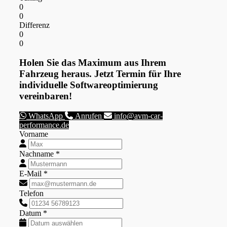
0
0
Differenz
0
0
Holen Sie das Maximum aus Ihrem
Fahrzeug heraus. Jetzt Termin für Ihre
individuelle Softwareoptimierung
vereinbaren!
WhatsApp
Anrufen
info@avm-car-
performance.de
Vorname
Nachname *
E-Mail *
Telefon
Datum *