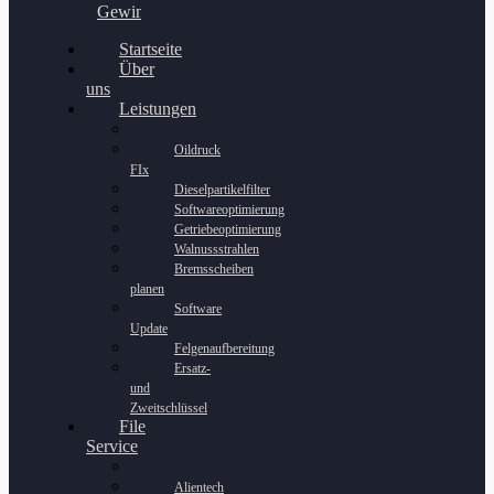
Gewinnspiel
Startseite
Über
uns
Leistungen
Oildruck
FIx
Dieselpartikelfilter
Softwareoptimierung
Getriebeoptimierung
Walnussstrahlen
Bremsscheiben
planen
Software
Update
Felgenaufbereitung
Ersatz-
und
Zweitschlüssel
File
Service
Alientech