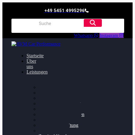
+49 5451 4995296
Whatsapp
Instagram
Startseite
Über
uns
Leistungen
Oildruck FIx
Dieselpartikelfilter
Softwareoptimierung
Getriebeoptimierung
Walnussstrahlen
Bremsscheiben planen
Software Update
Felgenaufbereitung
Ersatz- und