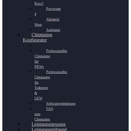
Kess3
Powergate
4
Alientech
Shop
Autotuner
Chiptuning
Konfigurator
Professionelles
Chiptuning
für
PKWs
Professionelles
Chiptuning
für
Traktoren
&
LKW
Softwareoptimierung
FAQ
zum
Chiptuning
Leistungsmessung
Leistungsprüfstand