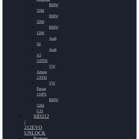
BMW
318d
BMW
320d
BMW
120d
Audi
S6
Audi
A5
3.0TDI
VW
Arteon
2.0TSI
VW
Passat
110PS
BMW
520d
G31
SID212
/
212EVO
UNLOCK
Partner