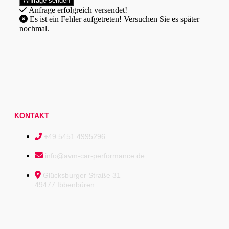
Anfrage erfolgreich versendet!
Es ist ein Fehler aufgetreten! Versuchen Sie es später
nochmal.
KONTAKT
+49 5451 4995296
info@avm-car-performance.de
Glücksburger Straße 31
49477 Ibbenbüren