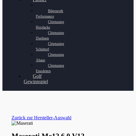
Bilgenroth
Performance
Chiptuning
Herzlacke
Chiptuning
Duelmen
Chiptuning
Schüttorf
Chiptuning
Ahaus
Chiptuning
Emsdetten
Golf
Gewinnspiel
Zurück zur Hersteller-Auswahl
Maserati Mc12 6.0 V12