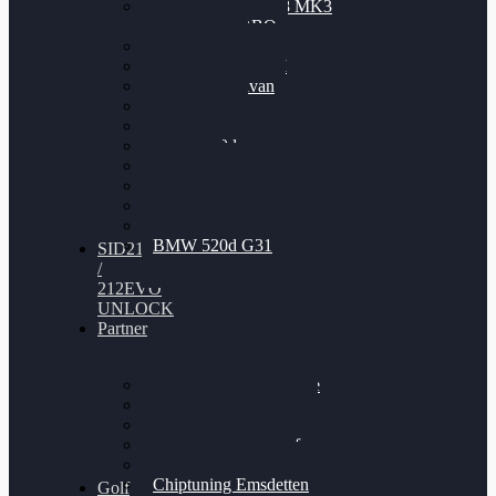
Nissan GT-R35 3.8 MK3
V6 TWINTURBO
BMW 525d
VW Passat 2.0TDI
VW T6 Multivan
BMW 318d
BMW 320d
BMW 120d
Audi S6
Audi A5 3.0TDI
VW Arteon 2.0TSI
VW Passat 110PS
BMW 520d G31
SID212
/
212EVO
UNLOCK
Partner
Bilgenroth Performance
Chiptuning Herzlacke
Chiptuning Duelmen
Chiptuning Schüttorf
Chiptuning Ahaus
Chiptuning Emsdetten
Golf