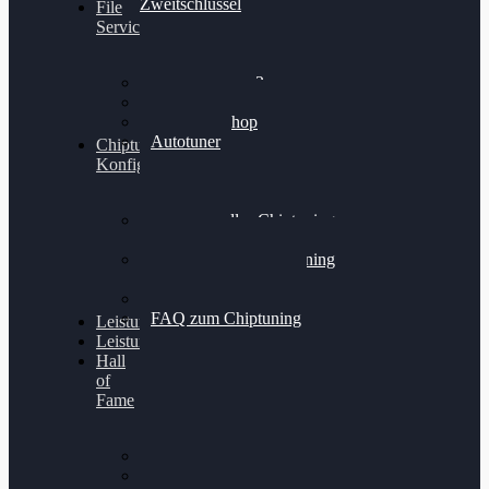
Zweitschlüssel
File
Service
Alientech Kess3
Powergate 4
Alientech Shop
Autotuner
Chiptuning
Konfigurator
Professionelles Chiptuning
für PKWs
Professionelles Chiptuning
für Traktoren & LKW
Softwareoptimierung
FAQ zum Chiptuning
Leistungsmessung
Leistungsprüfstand
Hall
of
Fame
VW Golf 6 GTI
Cupra Formentor