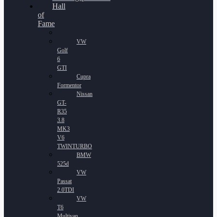
Hall
of
Fame
VW
Golf
6
GTI
Cupra
Formentor
Nissan
GT-
R35
3.8
MK3
V6
TWINTURBO
BMW
525d
VW
Passat
2.0TDI
VW
T6
Multivan