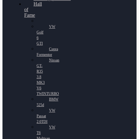
Hall
of
Fame
VW
Golf
6
GTI
Cupra
Formentor
Nissan
GT-
R35
3.8
MK3
V6
TWINTURBO
BMW
525d
VW
Passat
2.0TDI
VW
T6
Multivan