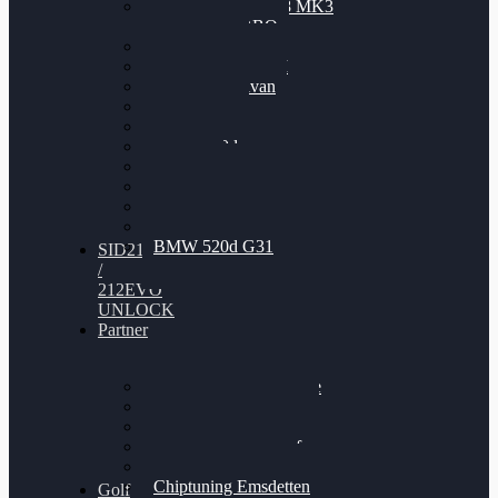
Nissan GT-R35 3.8 MK3
V6 TWINTURBO
BMW 525d
VW Passat 2.0TDI
VW T6 Multivan
BMW 318d
BMW 320d
BMW 120d
Audi S6
Audi A5 3.0TDI
VW Arteon 2.0TSI
VW Passat 110PS
BMW 520d G31
SID212
/
212EVO
UNLOCK
Partner
Bilgenroth Performance
Chiptuning Herzlacke
Chiptuning Duelmen
Chiptuning Schüttorf
Chiptuning Ahaus
Chiptuning Emsdetten
Golf