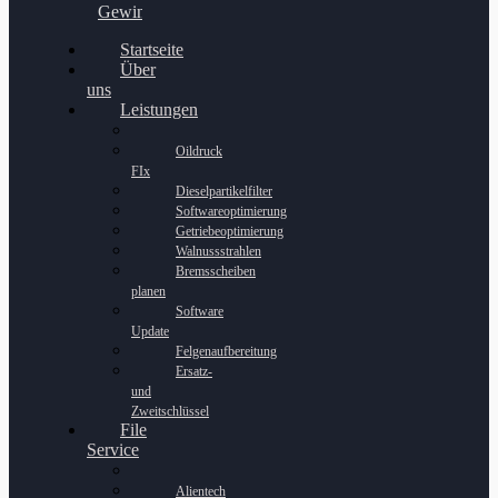
Gewinnspiel
Startseite
Über
uns
Leistungen
Oildruck
FIx
Dieselpartikelfilter
Softwareoptimierung
Getriebeoptimierung
Walnussstrahlen
Bremsscheiben
planen
Software
Update
Felgenaufbereitung
Ersatz-
und
Zweitschlüssel
File
Service
Alientech