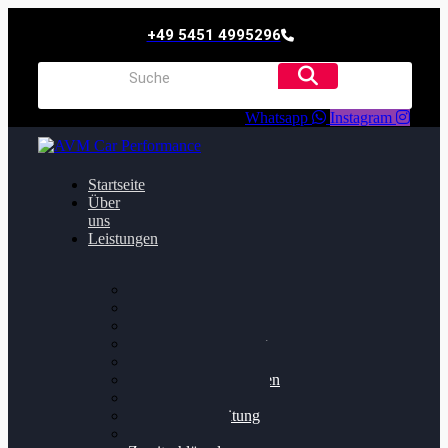
+49 5451 4995296
Whatsapp
Instagram
Startseite
Über
uns
Leistungen
Oildruck FIx
Dieselpartikelfilter
Softwareoptimierung
Getriebeoptimierung
Walnussstrahlen
Bremsscheiben planen
Software Update
Felgenaufbereitung
Ersatz- und