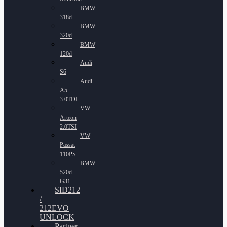
BMW
318d
BMW
320d
BMW
120d
Audi
S6
Audi
A5
3.0TDI
VW
Arteon
2.0TSI
VW
Passat
110PS
BMW
520d
G31
SID212
/
212EVO
UNLOCK
Partner