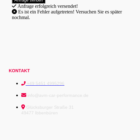
Anfrage erfolgreich versendet!
Es ist ein Fehler aufgetreten! Versuchen Sie es später
nochmal.
KONTAKT
+49 5451 4995296
info@avm-car-performance.de
Glücksburger Straße 31
49477 Ibbenbüren