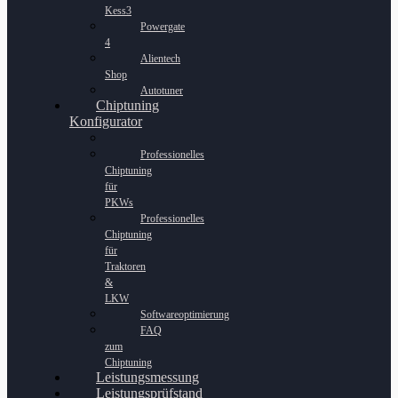
Kess3
Powergate
4
Alientech
Shop
Autotuner
Chiptuning
Konfigurator
Professionelles
Chiptuning
für
PKWs
Professionelles
Chiptuning
für
Traktoren
&
LKW
Softwareoptimierung
FAQ
zum
Chiptuning
Leistungsmessung
Leistungsprüfstand