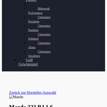
Bilgenroth
Performance
Chiptuning
Herzlacke
Chiptuning
Duelmen
Chiptuning
Schüttorf
Chiptuning
Ahaus
Chiptuning
Emsdetten
Golf
Gewinnspiel
Zurück zur Hersteller-Auswahl
Mazda 323 BJ 1.6