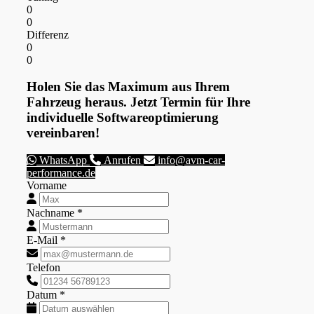
0
0
Differenz
0
0
Holen Sie das Maximum aus Ihrem
Fahrzeug heraus. Jetzt Termin für Ihre
individuelle Softwareoptimierung
vereinbaren!
WhatsApp
Anrufen
info@avm-car-
performance.de
Vorname
Nachname *
E-Mail *
Telefon
Datum *