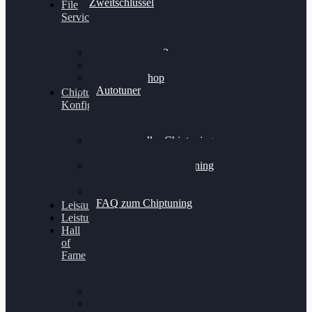
Zweitschlüssel
File
Service
Alientech Kess3
Powergate 4
Alientech Shop
Autotuner
Chiptuning
Konfigurator
Professionelles Chiptuning
für PKWs
Professionelles Chiptuning
für Traktoren & LKW
Softwareoptimierung
FAQ zum Chiptuning
Leistungsmessung
Leistungsprüfstand
Hall
of
Fame
VW Golf 6 GTI
Cupra Formentor