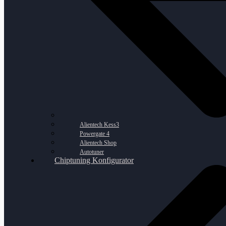
Alientech Kess3
Powergate 4
Alientech Shop
Autotuner
Chiptuning Konfigurator