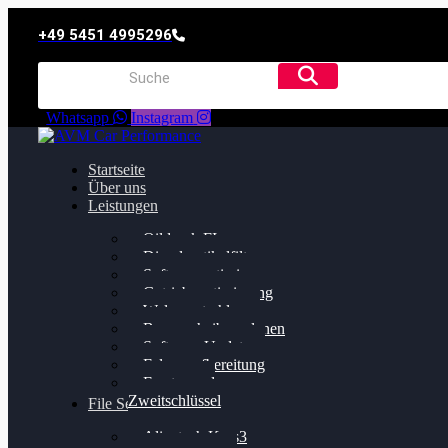
+49 5451 4995296
Whatsapp
Instagram
Startseite
Über uns
Leistungen
Oildruck FIx
Dieselpartikelfilter
Softwareoptimierung
Getriebeoptimierung
Walnussstrahlen
Bremsscheiben planen
Software Update
Felgenaufbereitung
Ersatz- und
Zweitschlüssel
File Service
Alientech Kess3