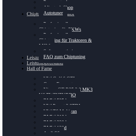
Powergate 4
Alientech Shop
Autotuner
Chiptuning Konfigurator
Professionelles
Chiptuning für PKWs
Professionelles
Chiptuning für Traktoren &
LKW
Softwareoptimierung
FAQ zum Chiptuning
Leistungsmessung
Leistungsprüfstand
Hall of Fame
VW Golf 6 GTI
Cupra Formentor
Nissan GT-R35 3.8 MK3
V6 TWINTURBO
BMW 525d
VW Passat 2.0TDI
VW T6 Multivan
BMW 318d
BMW 320d
BMW 120d
Audi S6