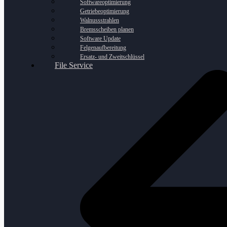
Softwareoptimierung
Getriebeoptimierung
Walnussstrahlen
Bremsscheiben planen
Software Update
Felgenaufbereitung
Ersatz- und Zweitschlüssel
File Service