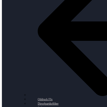
Oildruck FIx
Dieselpartikelfilter