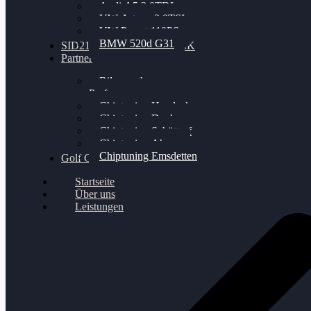
Audi A5 3.0TDI
VW Arteon 2.0TSI
VW Passat 110PS
BMW 520d G31
SID212 / 212EVO UNLOCK
Partner
Bilgenroth
Performance
Chiptuning Herzlacke
Chiptuning Duelmen
Chiptuning Schüttorf
Chiptuning Ahaus
Chiptuning Emsdetten
Golf Gewinnspiel
Startseite
Über uns
Leistungen