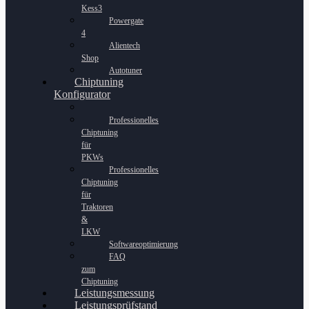
Kess3
Powergate
4
Alientech
Shop
Autotuner
Chiptuning
Konfigurator
Professionelles
Chiptuning
für
PKWs
Professionelles
Chiptuning
für
Traktoren
&
LKW
Softwareoptimierung
FAQ
zum
Chiptuning
Leistungsmessung
Leistungsprüfstand