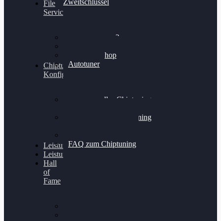
Zweitschlüssel
File
Service
Alientech Kess3
Powergate 4
Alientech Shop
Autotuner
Chiptuning
Konfigurator
Professionelles Chiptuning
für PKWs
Professionelles Chiptuning
für Traktoren & LKW
Softwareoptimierung
FAQ zum Chiptuning
Leistungsmessung
Leistungsprüfstand
Hall
of
Fame
VW Golf 6 GTI
Cupra Formentor