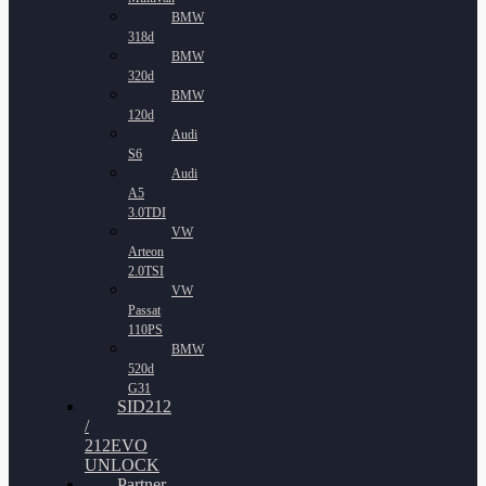
BMW
318d
BMW
320d
BMW
120d
Audi
S6
Audi
A5
3.0TDI
VW
Arteon
2.0TSI
VW
Passat
110PS
BMW
520d
G31
SID212
/
212EVO
UNLOCK
Partner