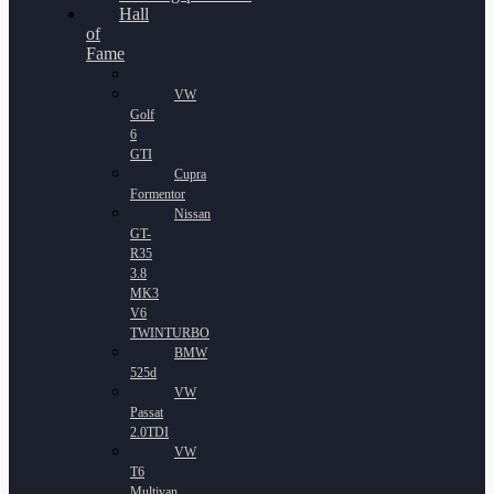
Hall
of
Fame
VW
Golf
6
GTI
Cupra
Formentor
Nissan
GT-
R35
3.8
MK3
V6
TWINTURBO
BMW
525d
VW
Passat
2.0TDI
VW
T6
Multivan