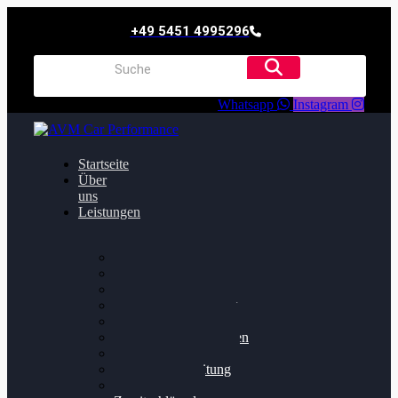
+49 5451 4995296
Whatsapp
Instagram
Startseite
Über
uns
Leistungen
Oildruck FIx
Dieselpartikelfilter
Softwareoptimierung
Getriebeoptimierung
Walnussstrahlen
Bremsscheiben planen
Software Update
Felgenaufbereitung
Ersatz- und