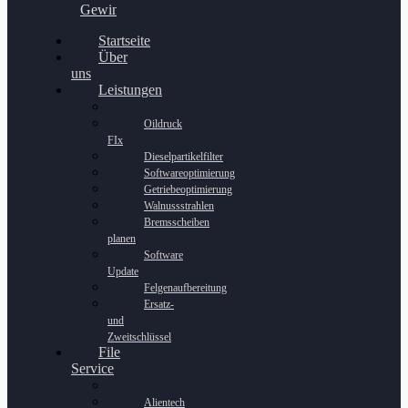
Gewinnspiel
Startseite
Über
uns
Leistungen
Oildruck
FIx
Dieselpartikelfilter
Softwareoptimierung
Getriebeoptimierung
Walnussstrahlen
Bremsscheiben
planen
Software
Update
Felgenaufbereitung
Ersatz-
und
Zweitschlüssel
File
Service
Alientech