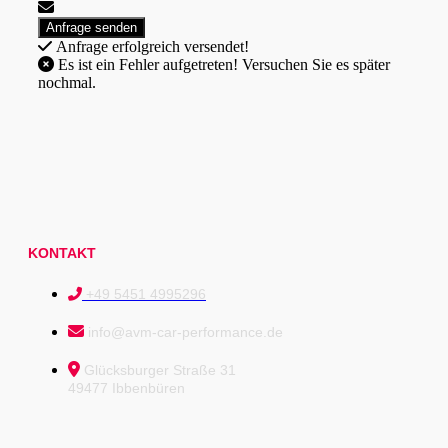
Anfrage erfolgreich versendet!
Es ist ein Fehler aufgetreten! Versuchen Sie es später
nochmal.
KONTAKT
+49 5451 4995296
info@avm-car-performance.de
Glücksburger Straße 31
49477 Ibbenbüren