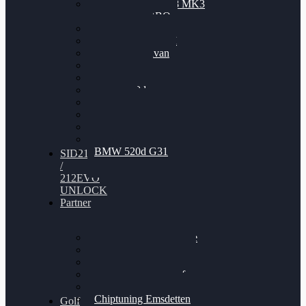
Nissan GT-R35 3.8 MK3
V6 TWINTURBO
BMW 525d
VW Passat 2.0TDI
VW T6 Multivan
BMW 318d
BMW 320d
BMW 120d
Audi S6
Audi A5 3.0TDI
VW Arteon 2.0TSI
VW Passat 110PS
BMW 520d G31
SID212
/
212EVO
UNLOCK
Partner
Bilgenroth Performance
Chiptuning Herzlacke
Chiptuning Duelmen
Chiptuning Schüttorf
Chiptuning Ahaus
Chiptuning Emsdetten
Golf