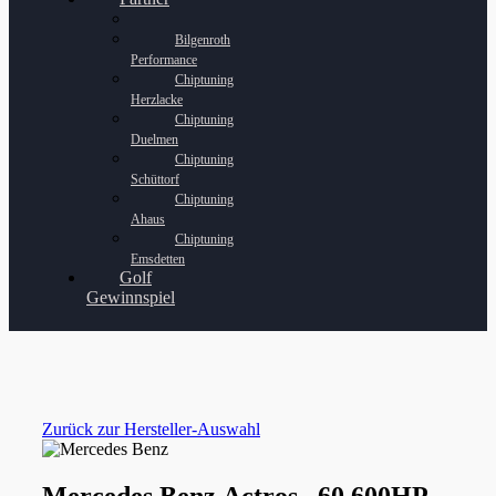
Bilgenroth
Performance
Chiptuning
Herzlacke
Chiptuning
Duelmen
Chiptuning
Schüttorf
Chiptuning
Ahaus
Chiptuning
Emsdetten
Golf
Gewinnspiel
Zurück zur Hersteller-Auswahl
Mercedes Benz Actros ..60 600HP