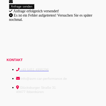
Anfrage erfolgreich versendet!
Es ist ein Fehler aufgetreten! Versuchen Sie es später
nochmal.
KONTAKT
+49 5451 4995296
info@avm-car-performance.de
Glücksburger Straße 31
49477 Ibbenbüren