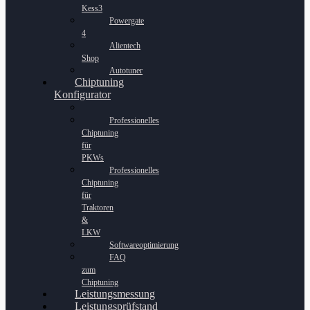
Kess3
Powergate
4
Alientech
Shop
Autotuner
Chiptuning
Konfigurator
Professionelles
Chiptuning
für
PKWs
Professionelles
Chiptuning
für
Traktoren
&
LKW
Softwareoptimierung
FAQ
zum
Chiptuning
Leistungsmessung
Leistungsprüfstand