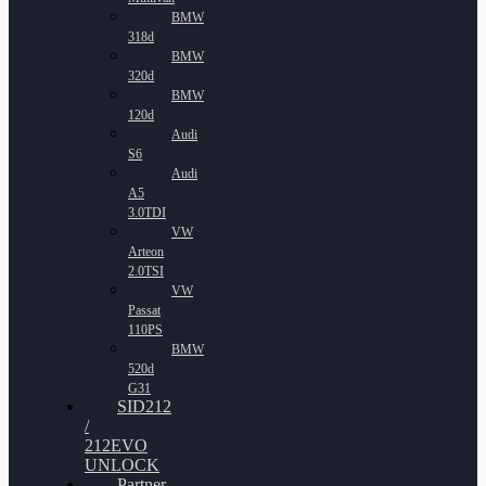
BMW
318d
BMW
320d
BMW
120d
Audi
S6
Audi
A5
3.0TDI
VW
Arteon
2.0TSI
VW
Passat
110PS
BMW
520d
G31
SID212
/
212EVO
UNLOCK
Partner