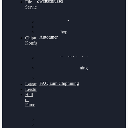
Zweitschlüssel
File
Service
Alientech Kess3
Powergate 4
Alientech Shop
Autotuner
Chiptuning
Konfigurator
Professionelles Chiptuning
für PKWs
Professionelles Chiptuning
für Traktoren & LKW
Softwareoptimierung
FAQ zum Chiptuning
Leistungsmessung
Leistungsprüfstand
Hall
of
Fame
VW Golf 6 GTI
Cupra Formentor