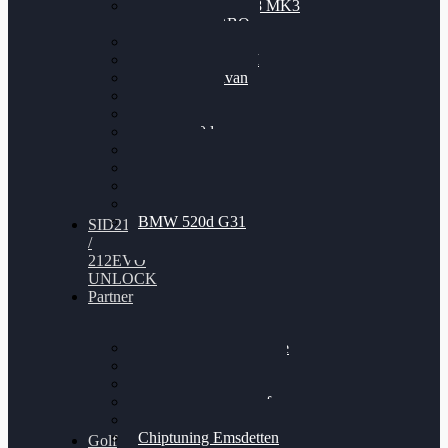
Nissan GT-R35 3.8 MK3
V6 TWINTURBO
BMW 525d
VW Passat 2.0TDI
VW T6 Multivan
BMW 318d
BMW 320d
BMW 120d
Audi S6
Audi A5 3.0TDI
VW Arteon 2.0TSI
VW Passat 110PS
BMW 520d G31
SID212
/
212EVO
UNLOCK
Partner
Bilgenroth Performance
Chiptuning Herzlacke
Chiptuning Duelmen
Chiptuning Schüttorf
Chiptuning Ahaus
Chiptuning Emsdetten
Golf