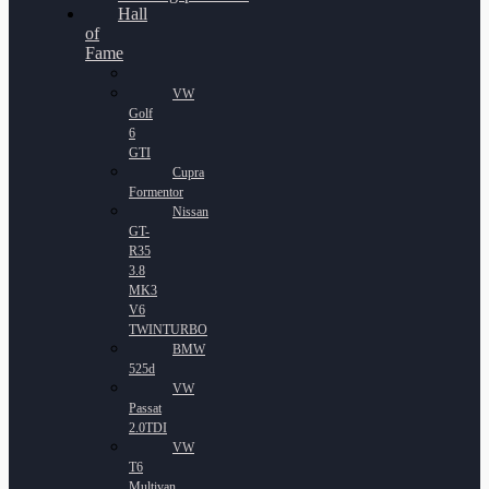
Hall
of
Fame
VW
Golf
6
GTI
Cupra
Formentor
Nissan
GT-
R35
3.8
MK3
V6
TWINTURBO
BMW
525d
VW
Passat
2.0TDI
VW
T6
Multivan