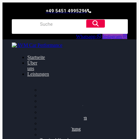
+49 5451 4995296
Whatsapp
Instagram
Startseite
Über
uns
Leistungen
Oildruck FIx
Dieselpartikelfilter
Softwareoptimierung
Getriebeoptimierung
Walnussstrahlen
Bremsscheiben planen
Software Update
Felgenaufbereitung
Ersatz- und