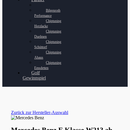
Bilgenroth
Performance
Chiptuning
Herzlacke
Chiptuning
Duelmen
Chiptuning
Schüttorf
Chiptuning
Ahaus
Chiptuning
Emsdetten
Golf
Gewinnspiel
Zurück zur Hersteller-Auswahl
Mercedes Benz E Klasse W213 ab