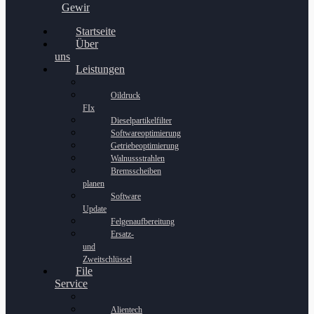
Gewinnspiel
Startseite
Über
uns
Leistungen
Oildruck
FIx
Dieselpartikelfilter
Softwareoptimierung
Getriebeoptimierung
Walnussstrahlen
Bremsscheiben
planen
Software
Update
Felgenaufbereitung
Ersatz-
und
Zweitschlüssel
File
Service
Alientech