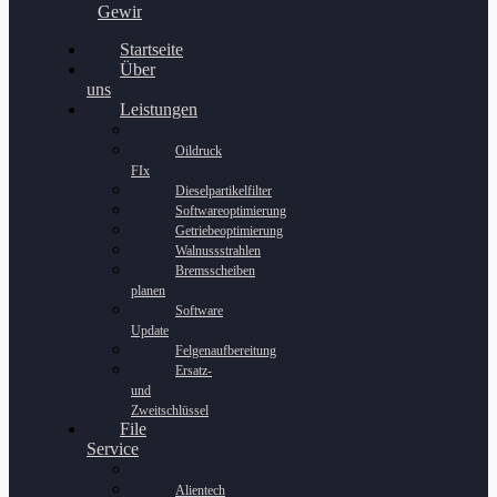
Gewinnspiel
Startseite
Über
uns
Leistungen
Oildruck
FIx
Dieselpartikelfilter
Softwareoptimierung
Getriebeoptimierung
Walnussstrahlen
Bremsscheiben
planen
Software
Update
Felgenaufbereitung
Ersatz-
und
Zweitschlüssel
File
Service
Alientech