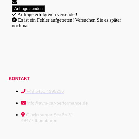
Anfrage erfolgreich versendet!
Es ist ein Fehler aufgetreten! Versuchen Sie es später
nochmal.
KONTAKT
+49 5451 4995296
info@avm-car-performance.de
Glücksburger Straße 31
49477 Ibbenbüren