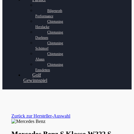
Bilgenroth
Performance
Chiptuning
Herzlacke
Chiptuning
Duelmen
Chiptuning
Schüttorf
Chiptuning
Ahaus
Chiptuning
Emsdetten
Golf
Gewinnspiel
Zurück zur Hersteller-Auswahl
Mercedes Benz S Klasse W222 S