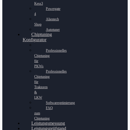
Kess3
Powergate
4
Alientech
Shop
Autotuner
Chiptuning
Konfigurator
Professionelles
Chiptuning
für
PKWs
Professionelles
Chiptuning
für
Traktoren
&
LKW
Softwareoptimierung
FAQ
zum
Chiptuning
Leistungsmessung
Leistungsprüfstand