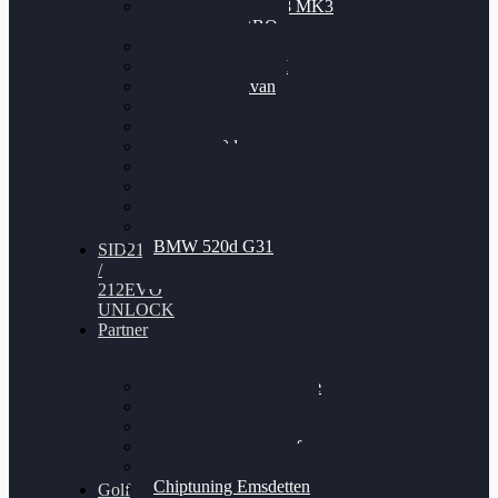
Nissan GT-R35 3.8 MK3
V6 TWINTURBO
BMW 525d
VW Passat 2.0TDI
VW T6 Multivan
BMW 318d
BMW 320d
BMW 120d
Audi S6
Audi A5 3.0TDI
VW Arteon 2.0TSI
VW Passat 110PS
BMW 520d G31
SID212
/
212EVO
UNLOCK
Partner
Bilgenroth Performance
Chiptuning Herzlacke
Chiptuning Duelmen
Chiptuning Schüttorf
Chiptuning Ahaus
Chiptuning Emsdetten
Golf