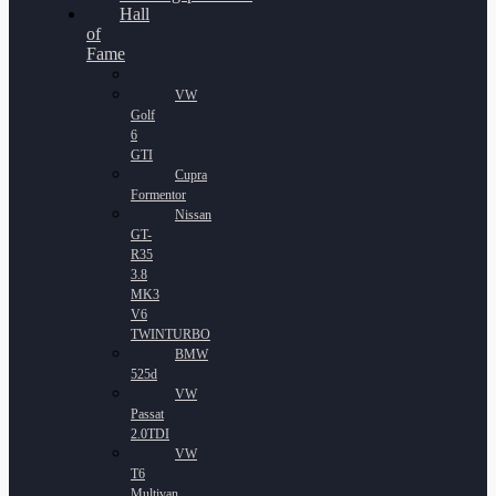
Hall
of
Fame
VW
Golf
6
GTI
Cupra
Formentor
Nissan
GT-
R35
3.8
MK3
V6
TWINTURBO
BMW
525d
VW
Passat
2.0TDI
VW
T6
Multivan