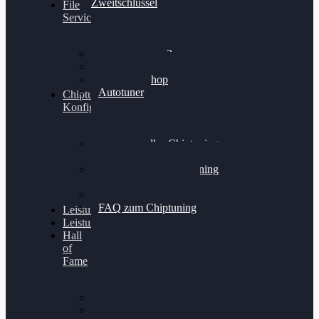
Zweitschlüssel
File
Service
Alientech Kess3
Powergate 4
Alientech Shop
Autotuner
Chiptuning
Konfigurator
Professionelles Chiptuning
für PKWs
Professionelles Chiptuning
für Traktoren & LKW
Softwareoptimierung
FAQ zum Chiptuning
Leistungsmessung
Leistungsprüfstand
Hall
of
Fame
VW Golf 6 GTI
Cupra Formentor