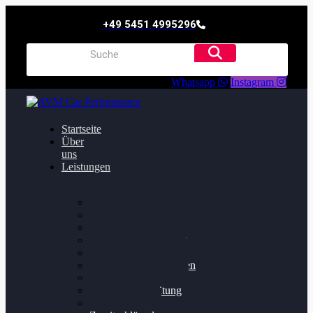
+49 5451 4995296
Whatsapp
Instagram
Startseite
Über
uns
Leistungen
Oildruck FIx
Dieselpartikelfilter
Softwareoptimierung
Getriebeoptimierung
Walnussstrahlen
Bremsscheiben planen
Software Update
Felgenaufbereitung
Ersatz- und