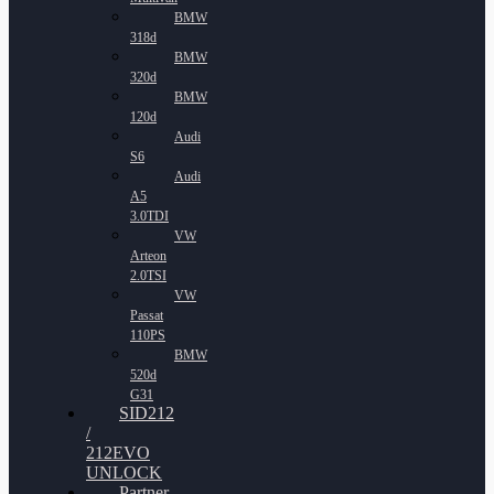
BMW
318d
BMW
320d
BMW
120d
Audi
S6
Audi
A5
3.0TDI
VW
Arteon
2.0TSI
VW
Passat
110PS
BMW
520d
G31
SID212
/
212EVO
UNLOCK
Partner