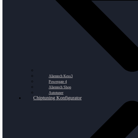
Alientech Kess3
Powergate 4
Alientech Shop
Autotuner
Chiptuning Konfigurator