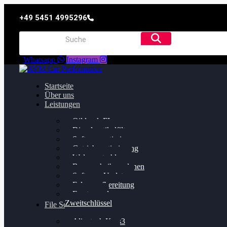
+49 5451 4995296
Whatsapp
Instagram
Startseite
Über uns
Leistungen
Oildruck FIx
Dieselpartikelfilter
Softwareoptimierung
Getriebeoptimierung
Walnussstrahlen
Bremsscheiben planen
Software Update
Felgenaufbereitung
Ersatz- und
Zweitschlüssel
File Service
Alientech Kess3