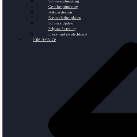
Softwareoptimierung
Getriebeoptimierung
Walnussstrahlen
Bremsscheiben planen
Software Update
Felgenaufbereitung
Ersatz- und Zweitschlüssel
File Service