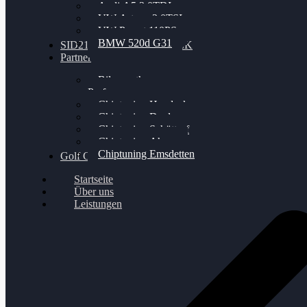
Audi A5 3.0TDI
VW Arteon 2.0TSI
VW Passat 110PS
BMW 520d G31
SID212 / 212EVO UNLOCK
Partner
Bilgenroth
Performance
Chiptuning Herzlacke
Chiptuning Duelmen
Chiptuning Schüttorf
Chiptuning Ahaus
Chiptuning Emsdetten
Golf Gewinnspiel
Startseite
Über uns
Leistungen