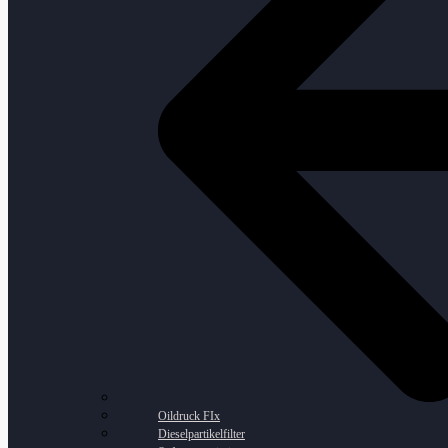
Oildruck FIx
Dieselpartikelfilter