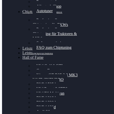
Powergate 4
Alientech Shop
Autotuner
Chiptuning Konfigurator
Professionelles
Chiptuning für PKWs
Professionelles
Chiptuning für Traktoren &
LKW
Softwareoptimierung
FAQ zum Chiptuning
Leistungsmessung
Leistungsprüfstand
Hall of Fame
VW Golf 6 GTI
Cupra Formentor
Nissan GT-R35 3.8 MK3
V6 TWINTURBO
BMW 525d
VW Passat 2.0TDI
VW T6 Multivan
BMW 318d
BMW 320d
BMW 120d
Audi S6