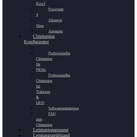
Kess3
Powergate
4
Alientech
Shop
Autotuner
Chiptuning
Konfigurator
Professionelles
Chiptuning
für
PKWs
Professionelles
Chiptuning
für
Traktoren
&
LKW
Softwareoptimierung
FAQ
zum
Chiptuning
Leistungsmessung
Leistungsprüfstand