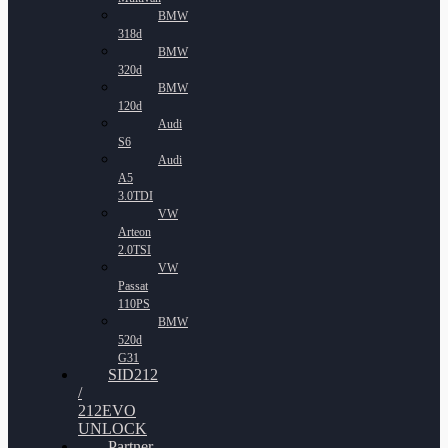
BMW
318d
BMW
320d
BMW
120d
Audi
S6
Audi
A5
3.0TDI
VW
Arteon
2.0TSI
VW
Passat
110PS
BMW
520d
G31
SID212
/
212EVO
UNLOCK
Partner