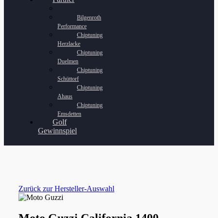
Bilgenroth
Performance
Chiptuning
Herzlacke
Chiptuning
Duelmen
Chiptuning
Schüttorf
Chiptuning
Ahaus
Chiptuning
Emsdetten
Golf
Gewinnspiel
Zurück zur Hersteller-Auswahl
Moto Guzzi California 1400