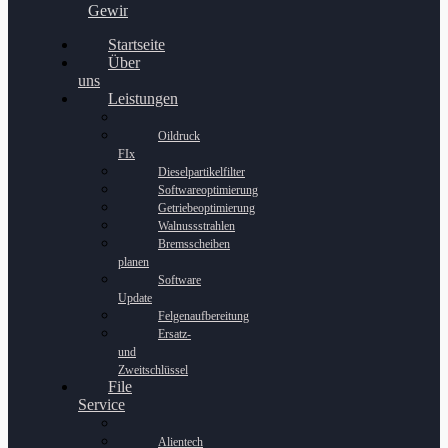
Gewinnspiel
Startseite
Über
uns
Leistungen
Oildruck
FIx
Dieselpartikelfilter
Softwareoptimierung
Getriebeoptimierung
Walnussstrahlen
Bremsscheiben
planen
Software
Update
Felgenaufbereitung
Ersatz-
und
Zweitschlüssel
File
Service
Alientech