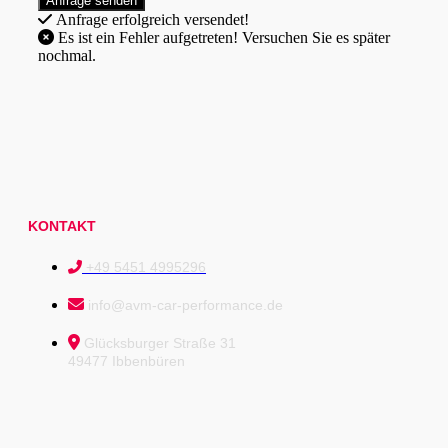
Anfrage erfolgreich versendet!
Es ist ein Fehler aufgetreten! Versuchen Sie es später
nochmal.
KONTAKT
+49 5451 4995296
info@avm-car-performance.de
Glücksburger Straße 31
49477 Ibbenbüren