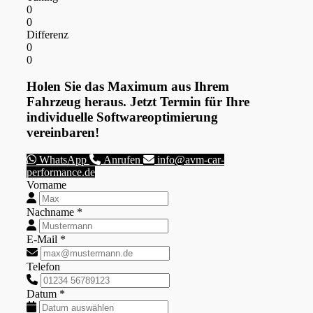
0
0
Differenz
0
0
Holen Sie das Maximum aus Ihrem
Fahrzeug heraus. Jetzt Termin für Ihre
individuelle Softwareoptimierung
vereinbaren!
WhatsApp
Anrufen
info@avm-car-
performance.de
Vorname
Nachname *
E-Mail *
Telefon
Datum *