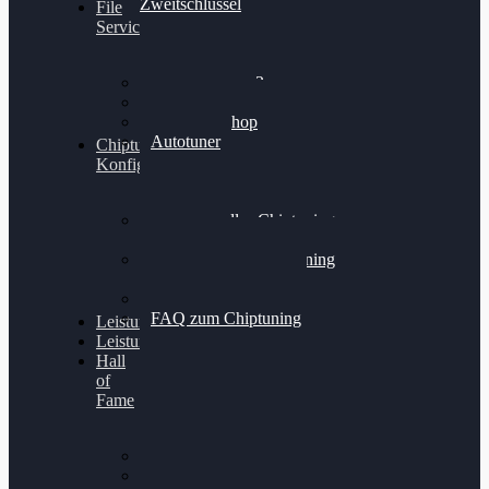
Zweitschlüssel
File
Service
Alientech Kess3
Powergate 4
Alientech Shop
Autotuner
Chiptuning
Konfigurator
Professionelles Chiptuning
für PKWs
Professionelles Chiptuning
für Traktoren & LKW
Softwareoptimierung
FAQ zum Chiptuning
Leistungsmessung
Leistungsprüfstand
Hall
of
Fame
VW Golf 6 GTI
Cupra Formentor