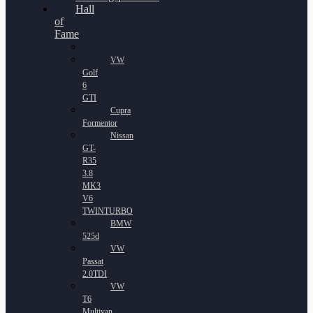
Hall
of
Fame
VW
Golf
6
GTI
Cupra
Formentor
Nissan
GT-
R35
3.8
MK3
V6
TWINTURBO
BMW
525d
VW
Passat
2.0TDI
VW
T6
Multivan