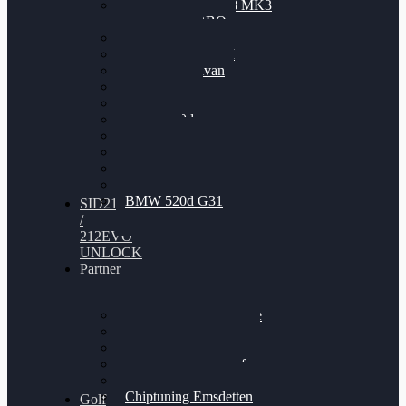
Nissan GT-R35 3.8 MK3
V6 TWINTURBO
BMW 525d
VW Passat 2.0TDI
VW T6 Multivan
BMW 318d
BMW 320d
BMW 120d
Audi S6
Audi A5 3.0TDI
VW Arteon 2.0TSI
VW Passat 110PS
BMW 520d G31
SID212
/
212EVO
UNLOCK
Partner
Bilgenroth Performance
Chiptuning Herzlacke
Chiptuning Duelmen
Chiptuning Schüttorf
Chiptuning Ahaus
Chiptuning Emsdetten
Golf