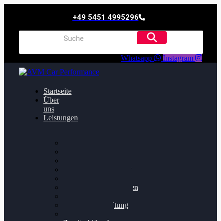
+49 5451 4995296
Whatsapp
Instagram
Startseite
Über
uns
Leistungen
Oildruck FIx
Dieselpartikelfilter
Softwareoptimierung
Getriebeoptimierung
Walnussstrahlen
Bremsscheiben planen
Software Update
Felgenaufbereitung
Ersatz- und