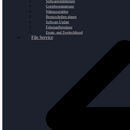
Softwareoptimierung
Getriebeoptimierung
Walnussstrahlen
Bremsscheiben planen
Software Update
Felgenaufbereitung
Ersatz- und Zweitschlüssel
File Service