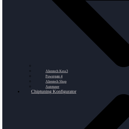
Alientech Kess3
Powergate 4
Alientech Shop
Autotuner
Chiptuning Konfigurator