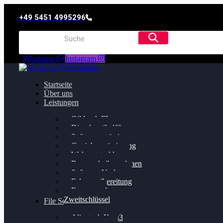
+49 5451 4995296
Whatsapp
Instagram
Startseite
Über uns
Leistungen
Oildruck FIx
Dieselpartikelfilter
Softwareoptimierung
Getriebeoptimierung
Walnussstrahlen
Bremsscheiben planen
Software Update
Felgenaufbereitung
Ersatz- und
Zweitschlüssel
File Service
Alientech Kess3