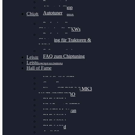
Powergate 4
Alientech Shop
Autotuner
Chiptuning Konfigurator
Professionelles
Chiptuning für PKWs
Professionelles
Chiptuning für Traktoren &
LKW
Softwareoptimierung
FAQ zum Chiptuning
Leistungsmessung
Leistungsprüfstand
Hall of Fame
VW Golf 6 GTI
Cupra Formentor
Nissan GT-R35 3.8 MK3
V6 TWINTURBO
BMW 525d
VW Passat 2.0TDI
VW T6 Multivan
BMW 318d
BMW 320d
BMW 120d
Audi S6