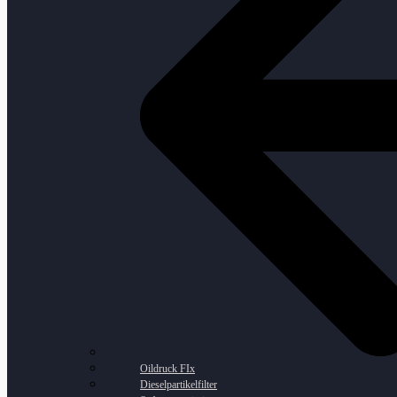
Oildruck FIx
Dieselpartikelfilter