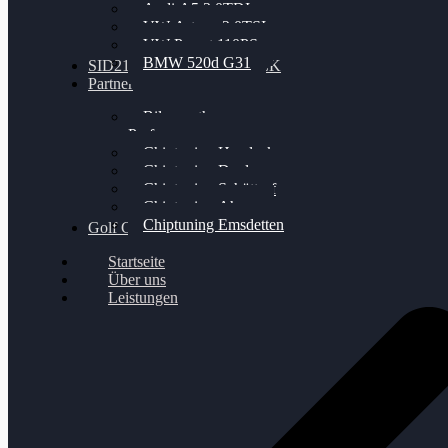
Audi A5 3.0TDI
VW Arteon 2.0TSI
VW Passat 110PS
BMW 520d G31
SID212 / 212EVO UNLOCK
Partner
Bilgenroth
Performance
Chiptuning Herzlacke
Chiptuning Duelmen
Chiptuning Schüttorf
Chiptuning Ahaus
Chiptuning Emsdetten
Golf Gewinnspiel
Startseite
Über uns
Leistungen