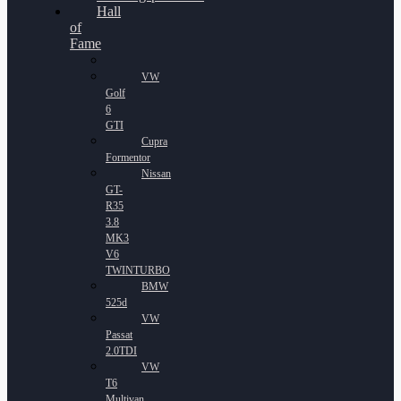
Hall
of
Fame
VW
Golf
6
GTI
Cupra
Formentor
Nissan
GT-
R35
3.8
MK3
V6
TWINTURBO
BMW
525d
VW
Passat
2.0TDI
VW
T6
Multivan