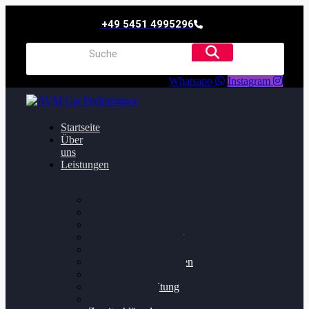
+49 5451 4995296
Whatsapp
Instagram
Startseite
Über
uns
Leistungen
Oildruck FIx
Dieselpartikelfilter
Softwareoptimierung
Getriebeoptimierung
Walnussstrahlen
Bremsscheiben planen
Software Update
Felgenaufbereitung
Ersatz- und