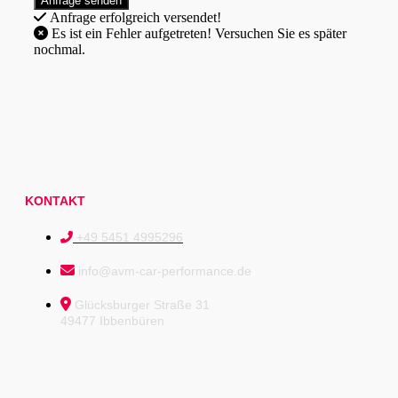
Anfrage erfolgreich versendet!
Es ist ein Fehler aufgetreten! Versuchen Sie es später
nochmal.
KONTAKT
+49 5451 4995296
info@avm-car-performance.de
Glücksburger Straße 31
49477 Ibbenbüren