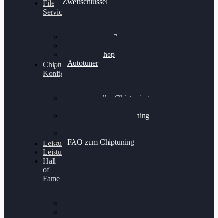
Zweitschlüssel
File
Service
Alientech Kess3
Powergate 4
Alientech Shop
Autotuner
Chiptuning
Konfigurator
Professionelles Chiptuning
für PKWs
Professionelles Chiptuning
für Traktoren & LKW
Softwareoptimierung
FAQ zum Chiptuning
Leistungsmessung
Leistungsprüfstand
Hall
of
Fame
VW Golf 6 GTI
Cupra Formentor