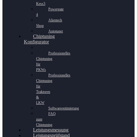
Kess3
Powergate
4
Alientech
Shop
Autotuner
Chiptuning
Konfigurator
Professionelles
Chiptuning
für
PKWs
Professionelles
Chiptuning
für
Traktoren
&
LKW
Softwareoptimierung
FAQ
zum
Chiptuning
Leistungsmessung
Leistungsprüfstand