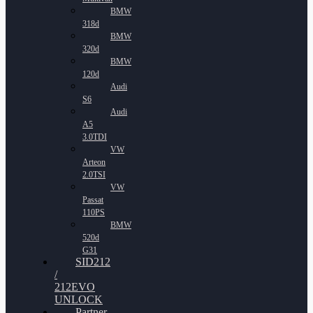
BMW
318d
BMW
320d
BMW
120d
Audi
S6
Audi
A5
3.0TDI
VW
Arteon
2.0TSI
VW
Passat
110PS
BMW
520d
G31
SID212
/
212EVO
UNLOCK
Partner