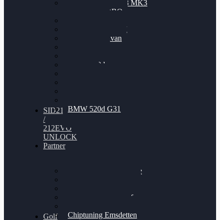
Nissan GT-R35 3.8 MK3
V6 TWINTURBO
BMW 525d
VW Passat 2.0TDI
VW T6 Multivan
BMW 318d
BMW 320d
BMW 120d
Audi S6
Audi A5 3.0TDI
VW Arteon 2.0TSI
VW Passat 110PS
BMW 520d G31
SID212
/
212EVO
UNLOCK
Partner
Bilgenroth Performance
Chiptuning Herzlacke
Chiptuning Duelmen
Chiptuning Schüttorf
Chiptuning Ahaus
Chiptuning Emsdetten
Golf