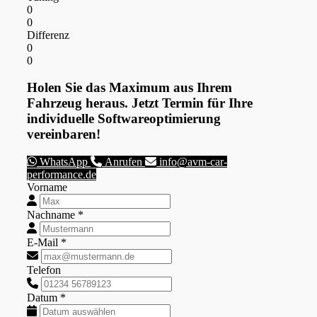
0
0
Differenz
0
0
Holen Sie das Maximum aus Ihrem
Fahrzeug heraus. Jetzt Termin für Ihre
individuelle Softwareoptimierung
vereinbaren!
WhatsApp
Anrufen
info@avm-car-
performance.de
Vorname
Nachname *
E-Mail *
Telefon
Datum *