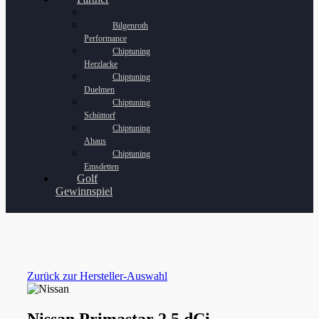
Bilgenroth
Performance
Chiptuning
Herzlacke
Chiptuning
Duelmen
Chiptuning
Schüttorf
Chiptuning
Ahaus
Chiptuning
Emsdetten
Golf
Gewinnspiel
Zurück zur Hersteller-Auswahl
Nissan Primastar 2.5 dCi