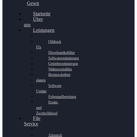
Gewinnspiel
Startseite
Über
uns
Leistungen
Oildruck
FIx
Dieselpartikelfilter
Softwareoptimierung
Getriebeoptimierung
Walnussstrahlen
Bremsscheiben
planen
Software
Update
Felgenaufbereitung
Ersatz-
und
Zweitschlüssel
File
Service
Alientech